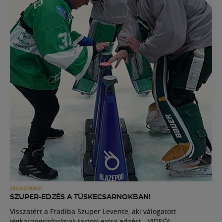
JÉGKORONG
SZUPER-EDZÉS A TÜSKECSARNOKBAN!
Visszatért a Fradiba Szuper Levente, aki válogatott
jégkorongozóinknak tartott extra edzést - VIDEÓ!