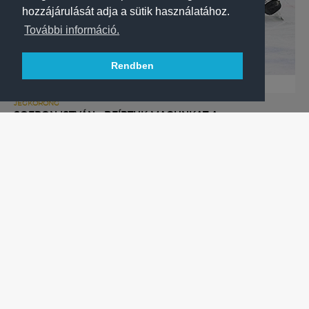
hozzájárulását adja a sütik használatához.
További információ.
Rendben
JÉGKORONG
SOFRON ISTVÁN: „BEÍRTUK MAGUNKAT A
TÖRTÉNELEMKÖNYVEKBE”
Címvédés a jégkorong Magyar Kupában, a Fehérvár
legyőzésével nyerte meg a Final Fourt az FTC-Telekom.