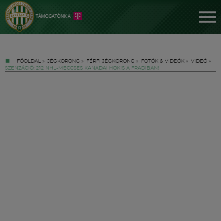
FŐOLDAL
»
JÉGKORONG
»
FÉRFI JÉGKORONG
»
FOTÓK & VIDEÓK
»
VIDEÓ
»
SZENZÁCIÓ: 212 NHL-MECCSES KANADAI HOKIS A FRADIBAN!
Jegyek
FM YouTube +
Hírek