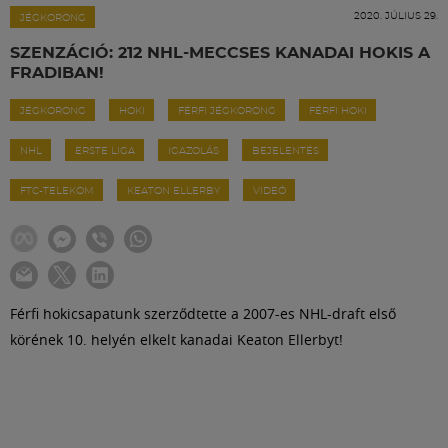
Labdarúgás
2020. JÚLIUS 29.
JÉGKORONG
SZENZÁCIÓ: 212 NHL-MECCSES KANADAI HOKIS A
Szakosztályok
FRADIBAN!
JÉGKORONG
HOKI
FÉRFI JÉGKORONG
FÉRFI HOKI
Meccscenter
NHL
ERSTE LIGA
IGAZOLÁS
BEJELENTÉS
Klub
FTC-TELEKOM
KEATON ELLERBY
VIDEÓ
Szolgáltatások
Férfi hokicsapatunk szerződtette a 2007-es NHL-draft első
Shop
körének 10. helyén elkelt kanadai Keaton Ellerbyt!
Közösség