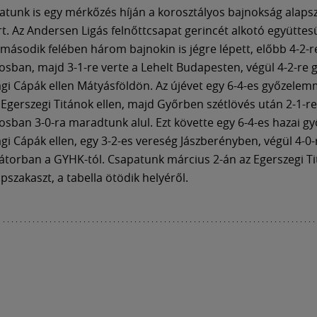
atunk is egy mérkőzés híján a korosztályos bajnokság alap
rt. Az Andersen Ligás felnőttcsapat gerincét alkotó együtte
ásodik felében három bajnokin is jégre lépett, előbb 4-2-r
sban, majd 3-1-re verte a Lehelt Budapesten, végül 4-2-re g
gi Cápák ellen Mátyásföldön. Az újévet egy 6-4-es győzelem
 Egerszegi Titánok ellen, majd Győrben szétlövés után 2-1-re
sban 3-0-ra maradtunk alul. Ezt követte egy 6-4-es hazai g
gi Cápák ellen, egy 3-2-es vereség Jászberényben, végül 4-0
 sátorban a GYHK-tól. Csapatunk március 2-án az Egerszegi Ti
apszakaszt, a tabella ötödik helyéről.