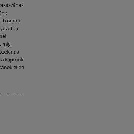
szakaszának
sünk
e kikapott
yőzött a
mel
, míg
yőzelem a
-ra kaptunk
tánok ellen