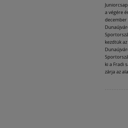
Juniorcsap
a végére é
december m
Dunaújváro
Sportorszá
kezdtük az
Dunaújváro
Sportorszá
ki a Fradi
zárja az al