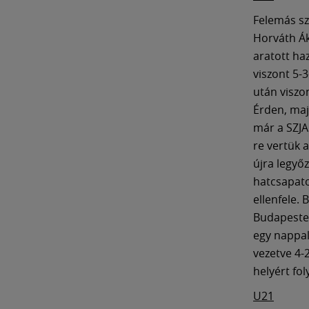
Felemás sz
Horváth Ák
aratott ha
viszont 5-3
után viszo
Érden, maj
már a SZJA
re vertük 
újra legyőz
hatcsapato
ellenfele.
Budapesten
egy nappal
vezetve 4-
helyért fo
U21