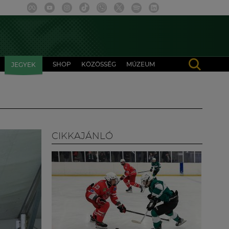
SHOP
KÖZÖSSÉG
MÚZEUM
JEGYEK
CIKKAJÁNLÓ