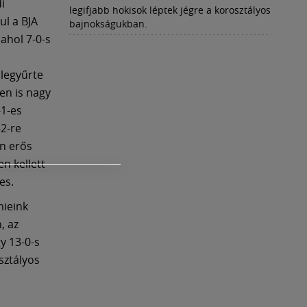
i
legifjabb hokisok léptek jégre a korosztályos
ul a BJA
bajnokságukban.
ahol 7-0-s
legyűrte
en is nagy
-1-es
2-re
an erős
n kellett
es.
mieink
, az
y 13-0-s
sztályos