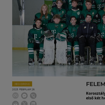
FELEM
JÉGKORONG
2025. FEBRUÁR 26.
Korosztál
első két 