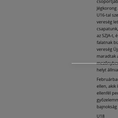
csoportjáb
Jégkorong 
U16-tal sz
vereség le
csapatunk,
az SZJA-t,
falatnak bi
vereség Új
maradtak a
mezőnyben,
helyt állni
Februárban
ellen, aki
ellenfél pe
győzelemme
bajnokság 
U18