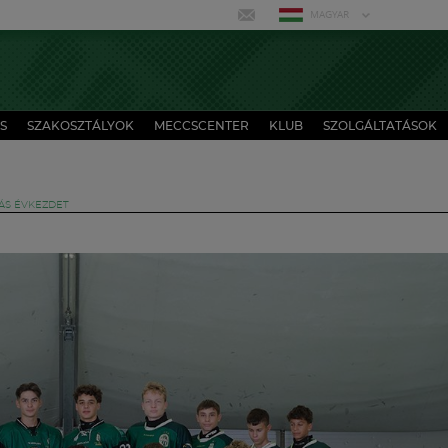
MAGYAR
S
SZAKOSZTÁLYOK
MECCSCENTER
KLUB
SZOLGÁLTATÁSOK
ÁS ÉVKEZDET