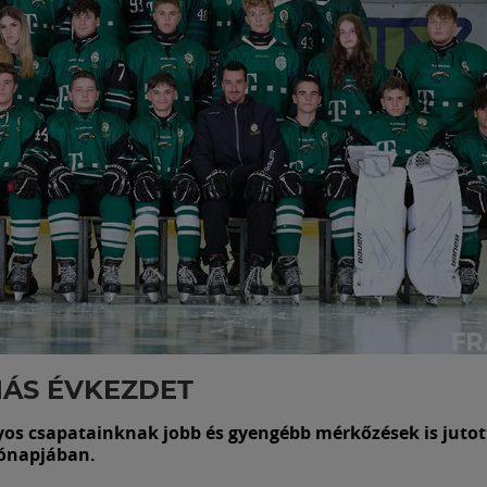
ÁS ÉVKEZDET
yos csapatainknak jobb és gyengébb mérkőzések is jutot
hónapjában.