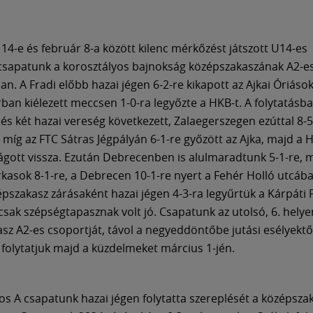
4-e és február 8-a között kilenc mérkőzést játszott U14-es
sapatunk a korosztályos bajnokság középszakaszának A2-e
n. A Fradi előbb hazai jégen 6-2-re kikapott az Ajkai Óriások
ban kiélezett meccsen 1-0-ra legyőzte a HKB-t. A folytatásb
 és két hazai vereség következett, Zalaegerszegen ezúttal 8-5
, míg az FTC Sátras Jégpályán 6-1-re győzött az Ajka, majd a 
gott vissza. Ezután Debrecenben is alulmaradtunk 5-1-re, 
rkasok 8-1-re, a Debrecen 10-1-re nyert a Fehér Holló utcáb
épszakasz zárásaként hazai jégen 4-3-ra legyűrtük a Kárpáti 
csak szépségtapasznak volt jó. Csapatunk az utolsó, 6. helye
sz A2-es csoportját, távol a negyeddöntőbe jutási esélyektől,
t folytatjuk majd a küzdelmeket március 1-jén.
os A csapatunk hazai jégen folytatta szereplését a középsza