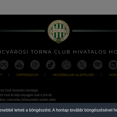
NCVÁROSI TORNA CLUB HIVATALOS H
T
IMPRESSZUM
MODERÁLÁSI ALAPELVEK
HON
rna Club hivatalos honlapja
tó írott és képi anyagok csak a forrás
vel, internetes felhasználás esetén aktív
ználhatóak fel.
mesebbé teheti a böngészést. A honlap további böngészésével ho