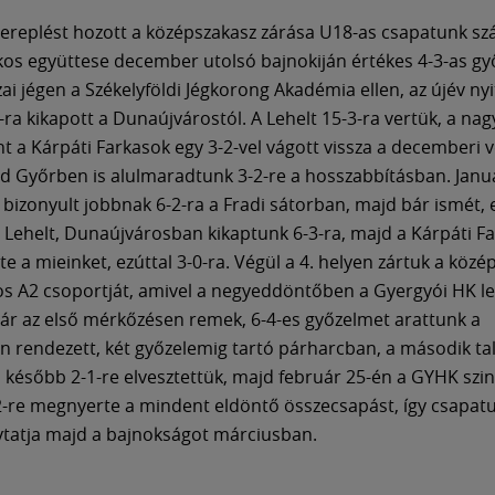
ereplést hozott a középszakasz zárása U18-as csapatunk sz
os együttese december utolsó bajnokiján értékes 4-3-as g
zai jégen a Székelyföldi Jégkorong Akadémia ellen, az újév ny
-ra kikapott a Dunaújvárostól. A Lehelt 15-3-ra vertük, a nag
nt a Kárpáti Farkasok egy 3-2-vel vágott vissza a decemberi 
d Győrben is alulmaradtunk 3-2-re a hosszabbításban. Janu
 bizonyult jobbnak 6-2-ra a Fradi sátorban, majd bár ismét, e
a Lehelt, Dunaújvárosban kikaptunk 6-3-ra, majd a Kárpáti Fa
te a mieinket, ezúttal 3-0-ra. Végül a 4. helyen zártuk a köz
s A2 csoportját, amivel a negyeddöntőben a Gyergyói HK le
 Bár az első mérkőzésen remek, 6-4-es győzelmet arattunk a
 rendezett, két győzelemig tartó párharcban, a második ta
 később 2-1-re elvesztettük, majd február 25-én a GYHK szin
2-re megnyerte a mindent eldöntő összecsapást, így csapatu
lytatja majd a bajnokságot márciusban.