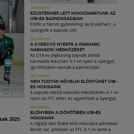
JÉGKORONG
EZÜSTÉRMES LETT HOKICSAPATUNK AZ
U19-ES BAJNOKSÁGBAN
Eldőlt a három győzelemig tartó párharc: a
Gyergyóé a bajnoki cím.
JÉGKORONG
A GYERGYÓ NYERTE A PÁRHARC
HARMADIK MÉRKŐZÉSÉT
Az U19-es jégkorong bajnoki döntő
harmadik meccsén 3-1-re nyert a Gyergyó,
így előnyben vannak a párharcban.
JÉGKORONG
NEM TUDTÁK NÖVELNI ELŐNYÜKET U19-
ES HOKISAINK
A bajnoki döntő második mérkőzésén 4-1-re
nyert az FTC ellen, és egyenlített a Gyergyó.
JÉGKORONG
ELŐNYBEN A DÖNTŐBEN U19-ES
tak 2025
HOKISAINK
A régóta várt finálé első meccsére pénteken
került sor, amelyen az FTC 3-1-re verte a