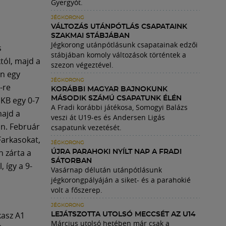
Gyergyót.
JÉGKORONG
VÁLTOZÁS UTÁNPÓTLÁS CSAPATAINK
SZAKMAI STÁBJÁBAN
Jégkorong utánpótlásunk csapatainak edzői
s
stábjában komoly változások történtek a
tól, majd a
szezon végeztével.
an egy
JÉGKORONG
-re
KORÁBBI MAGYAR BAJNOKUNK
HKB egy 0-7
MÁSODIK SZÁMÚ CSAPATUNK ÉLÉN
A Fradi korábbi játékosa, Somogyi Balázs
majd a
veszi át U19-es és Andersen Ligás
an. Február
csapatunk vezetését.
Farkasokat,
JÉGKORONG
n zárta a
ÚJRA PARAHOKI NYÍLT NAP A FRADI
SÁTORBAN
 így a 9-
Vasárnap délután utánpótlásunk
jégkorongpályáján a siket- és a parahokié
volt a főszerep.
JÉGKORONG
kasz A1
LEJÁTSZOTTA UTOLSÓ MECCSÉT AZ U14
Március utolsó hetében már csak a