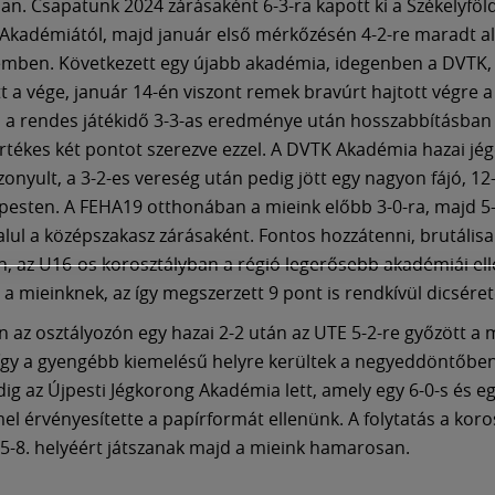
an. Csapatunk 2024 zárásaként 6-3-ra kapott ki a Székelyföld
Akadémiától, majd január első mérkőzésén 4-2-re maradt al
emben. Következett egy újabb akadémia, idegenben a DVTK, 
tt a vége, január 14-én viszont remek bravúrt hajtott végre a
 a rendes játékidő 3-3-as eredménye után hosszabbításban 
 értékes két pontot szerezve ezzel. A DVTK Akadémia hazai jég
zonyult, a 3-2-es vereség után pedig jött egy nagyon fájó, 12
pesten. A FEHA19 otthonában a mieink előbb 3-0-ra, majd 5-
lul a középszakasz zárásaként. Fontos hozzátenni, brutális
 az U16-os korosztályban a régió legerősebb akadémiái elle
a a mieinknek, az így megszerzett 9 pont is rendkívül dicséret
 az osztályozón egy hazai 2-2 után az UTE 5-2-re győzött a 
k így a gyengébb kiemelésű helyre kerültek a negyeddöntőben
dig az Újpesti Jégkorong Akadémia lett, amely egy 6-0-s és eg
l érvényesítette a papírformát ellenünk. A folytatás a koro
5-8. helyéért játszanak majd a mieink hamarosan.