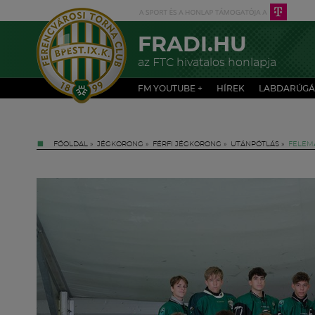
FRADI.HU
az FTC hivatalos honlapja
FM YOUTUBE +
HÍREK
LABDARÚGÁ
FŐOLDAL
»
JÉGKORONG
»
FÉRFI JÉGKORONG
»
UTÁNPÓTLÁS
»
FELEM