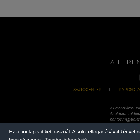
A FERE
SAJTÓCENTER
KAPCSOLA
A Ferencvárosi To
Az oldalon találha
pontos megjelölésé
hivatkozással has
Ez a honlap sütiket használ. A sütik elfogadásával kényel