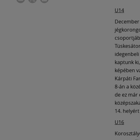
U14
December 1
jégkorongc
csoportjába
Tüskesátor
idegenbeli
kaptunk ki
képében vá
Kárpáti Fa
8-án a köz
de ez már 
középszaka
14. helyér
U16
Korosztály