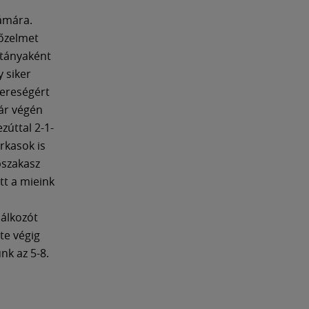
ámára.
yőzelmet
itányaként
y siker
vereségért
ár végén
zúttal 2-1-
rkasok is
épszakasz
tt a mieink
lálkozót
te végig
nk az 5-8.