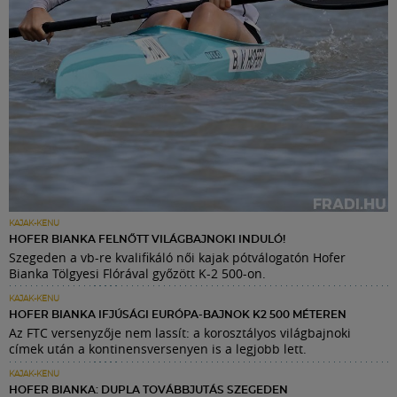
KAJAK-KENU
HOFER BIANKA FELNŐTT VILÁGBAJNOKI INDULÓ!
Szegeden a vb-re kvalifikáló női kajak pótválogatón Hofer
Bianka Tölgyesi Flórával győzött K-2 500-on.
KAJAK-KENU
HOFER BIANKA IFJÚSÁGI EURÓPA-BAJNOK K2 500 MÉTEREN
Az FTC versenyzője nem lassít: a korosztályos világbajnoki
címek után a kontinensversenyen is a legjobb lett.
KAJAK-KENU
HOFER BIANKA: DUPLA TOVÁBBJUTÁS SZEGEDEN