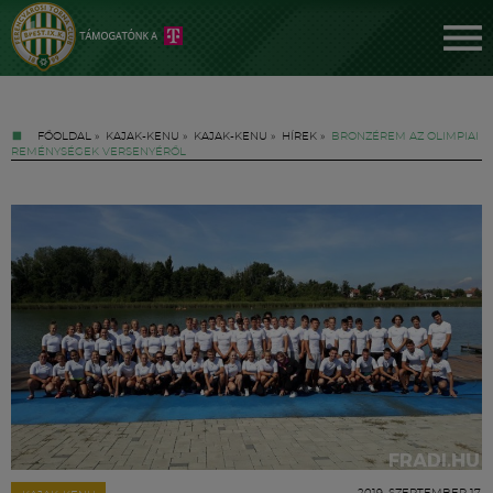
FŐOLDAL
»
KAJAK-KENU
»
KAJAK-KENU
»
HÍREK
»
BRONZÉREM AZ OLIMPIAI
REMÉNYSÉGEK VERSENYÉRŐL
Jegyek
FM YouTube +
Hírek
2019. SZEPTEMBER 17.