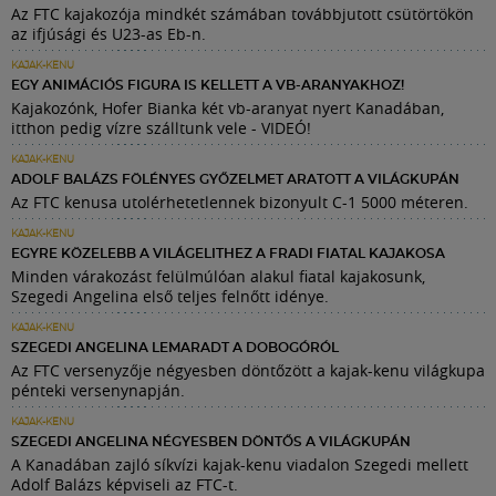
Az FTC kajakozója mindkét számában továbbjutott csütörtökön
az ifjúsági és U23-as Eb-n.
KAJAK-KENU
EGY ANIMÁCIÓS FIGURA IS KELLETT A VB-ARANYAKHOZ!
Kajakozónk, Hofer Bianka két vb-aranyat nyert Kanadában,
itthon pedig vízre szálltunk vele - VIDEÓ!
KAJAK-KENU
ADOLF BALÁZS FÖLÉNYES GYŐZELMET ARATOTT A VILÁGKUPÁN
Az FTC kenusa utolérhetetlennek bizonyult C-1 5000 méteren.
KAJAK-KENU
EGYRE KÖZELEBB A VILÁGELITHEZ A FRADI FIATAL KAJAKOSA
Minden várakozást felülmúlóan alakul fiatal kajakosunk,
Szegedi Angelina első teljes felnőtt idénye.
KAJAK-KENU
SZEGEDI ANGELINA LEMARADT A DOBOGÓRÓL
Az FTC versenyzője négyesben döntőzött a kajak-kenu világkupa
pénteki versenynapján.
KAJAK-KENU
SZEGEDI ANGELINA NÉGYESBEN DÖNTŐS A VILÁGKUPÁN
A Kanadában zajló síkvízi kajak-kenu viadalon Szegedi mellett
Adolf Balázs képviseli az FTC-t.