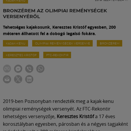
Labdarúgás
KAJAK-KENU
BRONZÉREM AZ OLIMPIAI REMÉNYSÉGEK
VERSENYÉRŐL
Szakosztályok
Tehetséges kajakosunk, Keresztes Kristóf egyesben, 200
méteren állhatott fel a dobogó legalsó fokára.
Meccscenter
KAJAK-KENU
OLIMPIAI REMÉNYSÉGEK VERSENYE
BRONZÉREM
KERESZTES KRISTÓF
FTC-REKONTIR
Klub
Szolgáltatások
Shop
2019-ben Pozsonyban rendezték meg a kajak-kenu
olimpiai reménységek versenyét. Az FTC-Rekontir
Közösség
tehetséges versenyzője,
Keresztes Kristóf
a 17 éves
korosztályban egyesben, párosban és a négyes tagjaként