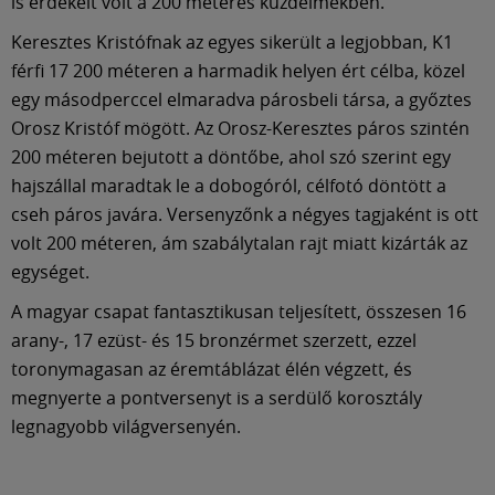
Múzeum
is érdekelt volt a 200 méteres küzdelmekben.
Keresztes Kristófnak az egyes sikerült a legjobban, K1
English
férfi 17 200 méteren a harmadik helyen ért célba, közel
egy másodperccel elmaradva párosbeli társa, a győztes
Orosz Kristóf mögött. Az Orosz-Keresztes páros szintén
200 méteren bejutott a döntőbe, ahol szó szerint egy
hajszállal maradtak le a dobogóról, célfotó döntött a
cseh páros javára. Versenyzőnk a négyes tagjaként is ott
volt 200 méteren, ám szabálytalan rajt miatt kizárták az
egységet.
A magyar csapat fantasztikusan teljesített, összesen 16
arany-, 17 ezüst- és 15 bronzérmet szerzett, ezzel
toronymagasan az éremtáblázat élén végzett, és
megnyerte a pontversenyt is a serdülő korosztály
legnagyobb világversenyén.