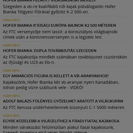
HOFER BIANKA FELNŐTT VILÁGBAJNOKI INDULÓ!
Szegeden a vb-re kvalifikáló női kajak pótválogatón Hofer
Bianka Tölgyesi Flórával győzött K-2 500-on.
KAJAK-KENU
HOFER BIANKA IFJÚSÁGI EURÓPA-BAJNOK K2 500 MÉTEREN
Az FTC versenyzője nem lassít: a korosztályos világbajnoki
címek után a kontinensversenyen is a legjobb lett.
KAJAK-KENU
HOFER BIANKA: DUPLA TOVÁBBJUTÁS SZEGEDEN
Az FTC kajakozója mindkét számában továbbjutott csütörtökön
az ifjúsági és U23-as Eb-n.
KAJAK-KENU
EGY ANIMÁCIÓS FIGURA IS KELLETT A VB-ARANYAKHOZ!
Kajakozónk, Hofer Bianka két vb-aranyat nyert Kanadában,
itthon pedig vízre szálltunk vele - VIDEÓ!
KAJAK-KENU
ADOLF BALÁZS FÖLÉNYES GYŐZELMET ARATOTT A VILÁGKUPÁN
Az FTC kenusa utolérhetetlennek bizonyult C-1 5000 méteren.
KAJAK-KENU
EGYRE KÖZELEBB A VILÁGELITHEZ A FRADI FIATAL KAJAKOSA
Minden várakozást felülmúlóan alakul fiatal kajakosunk,
Szegedi Angelina első teljes felnőtt idénye.