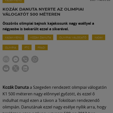
Labdarúgás
KAJAK-KENU
KOZÁK DANUTA NYERTE AZ OLIMPIAI
VÁLOGATÓT 500 MÉTEREN
Szakosztályok
Ötszörös olimpiai bajnok kajakosunk nagy eséllyel a
négyesbe is bekerült ezzel a sikerével.
Meccscenter
KAJAK-KENU
KOZÁK DANUTA
OLIMPIAI VÁLOGATÓ
KAJAK
OLIMPIA
FTC
FRADI
Klub
Szolgáltatások
Shop
Kozák Danuta
a Szegeden rendezett olimpiai válogatón
K1 500 méteren nagy előnnyel győzött, és ezzel ő
Közösség
indulhat majd ezen a távon a Tokióban rendezendő
olimpián. Danutának ezzel nagy esélye nyílik arra, hogy