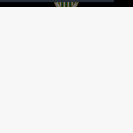
A FERENCVÁROSI TORNA CLUB HIVATALOS
HONLAPJA
SAJTÓCENTER
KAPCSOLAT
IMPRESSZUM
MODERÁLÁSI ALAPELVEK
HONLAP ADATKEZELÉSI TÁJÉKOZTATÓ
A Ferencvárosi Torna Club hivatalos honlapja