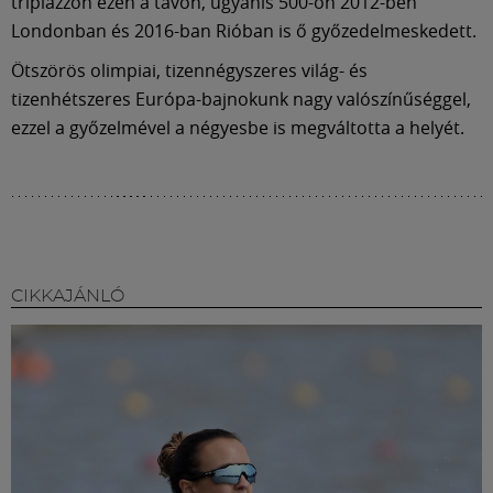
Múzeum
triplázzon ezen a távon, ugyanis 500-on 2012-ben
Londonban és 2016-ban Rióban is ő győzedelmeskedett.
English
Ötszörös olimpiai, tizennégyszeres világ- és
tizenhétszeres Európa-bajnokunk nagy valószínűséggel,
ezzel a győzelmével a négyesbe is megváltotta a helyét.
CIKKAJÁNLÓ