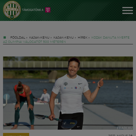
FŐOLDAL
»
KAJAK-KENU
»
KAJAK-KENU
»
HÍREK
»
KOZÁK DANUTA NYERTE
AZ OLIMPIAI VÁLOGATÓT 500 MÉTEREN
Jegyek
FM YouTube +
Hírek
2021. MÁJUS 28.