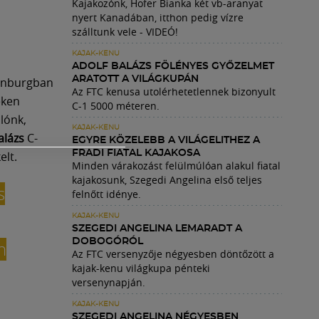
Kajakozónk, Hofer Bianka két vb-aranyat
nyert Kanadában, itthon pedig vízre
szálltunk vele - VIDEÓ!
KAJAK-KENU
ADOLF BALÁZS FÖLÉNYES GYŐZELMET
ARATOTT A VILÁGKUPÁN
denburgban
Az FTC kenusa utolérhetetlennek bizonyult
eken
C-1 5000 méteren.
lónk,
KAJAK-KENU
alázs
C-
EGYRE KÖZELEBB A VILÁGELITHEZ A
FRADI FIATAL KAJAKOSA
elt.
Minden várakozást felülmúlóan alakul fiatal
kajakosunk, Szegedi Angelina első teljes
s
felnőtt idénye.
KAJAK-KENU
SZEGEDI ANGELINA LEMARADT A
DOBOGÓRÓL
n
Az FTC versenyzője négyesben döntőzött a
kajak-kenu világkupa pénteki
versenynapján.
KAJAK-KENU
SZEGEDI ANGELINA NÉGYESBEN