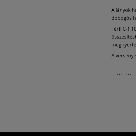
A lányok h
dobogós he
Férfi C-1 
összesítésb
megnyerte
A verseny 