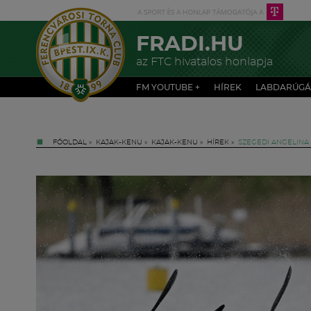
FRADI.HU
az FTC hivatalos honlapja
FM YOUTUBE +
HÍREK
LABDARÚGÁ
FŐOLDAL
»
KAJAK-KENU
»
KAJAK-KENU
»
HÍREK
»
SZEGEDI ANGELINA