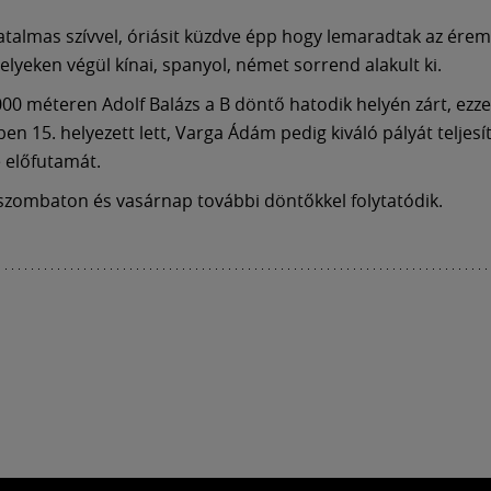
atalmas szívvel, óriásit küzdve épp hogy lemaradtak az érem
lyeken végül kínai, spanyol, német sorrend alakult ki.
1000 méteren Adolf Balázs a B döntő hatodik helyén zárt, ezze
en 15. helyezett lett, Varga Ádám pedig kiváló pályát teljesí
 előfutamát.
szombaton és vasárnap további döntőkkel folytatódik.