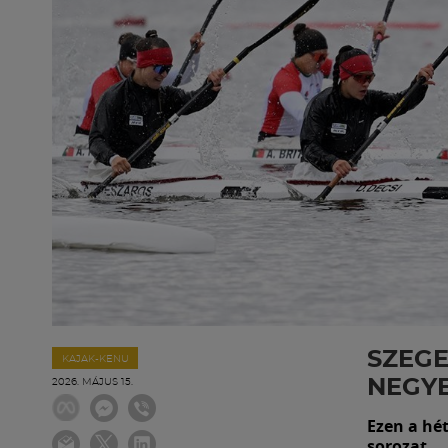
SZEGE
KAJAK-KENU
NEGY
2026. MÁJUS 15.
Ezen a hé
sorozat.