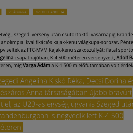
VILÁGKUPA
SZEGEDI ANGELIA
étvégi, szegedi verseny után csütörtöktől vasárnapig Bran
 az olimpiai kvalifikációs kajak-kenu világkupa-sorozat. Pént
viselték az FTC-MVM Kajak-kenu szakosztályát: fiatal sporto
gelina
csapathajóban, K-4 500 méteren versenyzett,
Adolf B
teren, míg
Varga Ádám
a K-1 500 m előfutamában volt érdek
zegedi Angelina Kiskó Réka, Decsi Dorina é
észáros Anna társaságában újabb bravúrt
rt el, az U23-as egység ugyanis Szeged utá
randenburgban is negyedik lett K-4 500
éteren!