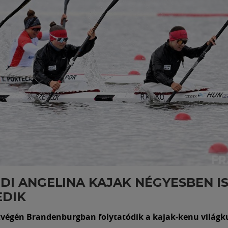
DI ANGELINA KAJAK NÉGYESBEN I
EDIK
tvégén Brandenburgban folytatódik a kajak-kenu világk