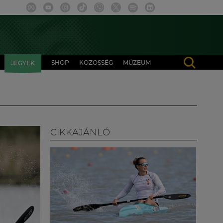
SHOP
KÖZÖSSÉG
MÚZEUM
JEGYEK
CIKKAJÁNLÓ