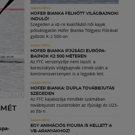
KAJAK-KENU
HOFER BIANKA FELNŐTT VILÁGBAJNOKI
INDULÓ!
Szegeden a vb-re kvalifikáló női kajak
pótválogatón Hofer Bianka Tölgyesi Flórával
győzött K-2 500-on.
KAJAK-KENU
HOFER BIANKA IFJÚSÁGI EURÓPA-
BAJNOK K2 500 MÉTEREN
Az FTC versenyzője nem lassít: a
korosztályos világbajnoki címek után a
kontinensversenyen is a legjobb lett.
KAJAK-KENU
HOFER BIANKA: DUPLA TOVÁBBJUTÁS
SZEGEDEN
Az FTC kajakozója mindkét számában
továbbjutott csütörtökön az ifjúsági és U23-
SMÉT
as Eb-n.
KAJAK-KENU
EGY ANIMÁCIÓS FIGURA IS KELLETT A
upa-
VB-ARANYAKHOZ!