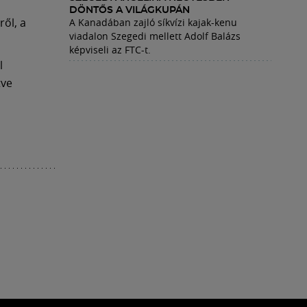
DÖNTŐS A VILÁGKUPÁN
ről, a
A Kanadában zajló síkvízi kajak-kenu
viadalon Szegedi mellett Adolf Balázs
képviseli az FTC-t.
l
tve