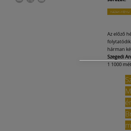
KAJAK-KENU
Az előző h
folytatódik
hárman kép
Szegedi An
1 1000 mé
S
M
é
B
m