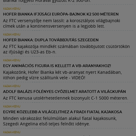
Bianka Tölgyesi Flórával győzött K-2 500-on.
KAJAK-KENU
HOFER BIANKA IFJÚSÁGI EURÓPA-BAJNOK K2 500 MÉTEREN
Az FTC versenyzője nem lassít: a korosztályos világbajnoki
címek után a kontinensversenyen is a legjobb lett.
KAJAK-KENU
HOFER BIANKA: DUPLA TOVÁBBJUTÁS SZEGEDEN
Az FTC kajakozója mindkét számában továbbjutott csütörtökön
az ifjúsági és U23-as Eb-n.
KAJAK-KENU
EGY ANIMÁCIÓS FIGURA IS KELLETT A VB-ARANYAKHOZ!
Kajakozónk, Hofer Bianka két vb-aranyat nyert Kanadában,
itthon pedig vízre szálltunk vele - VIDEÓ!
KAJAK-KENU
ADOLF BALÁZS FÖLÉNYES GYŐZELMET ARATOTT A VILÁGKUPÁN
Az FTC kenusa utolérhetetlennek bizonyult C-1 5000 méteren.
KAJAK-KENU
EGYRE KÖZELEBB A VILÁGELITHEZ A FRADI FIATAL KAJAKOSA
Minden várakozást felülmúlóan alakul fiatal kajakosunk,
Szegedi Angelina első teljes felnőtt idénye.
KAJAK-KENU