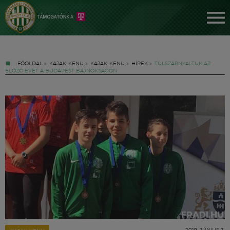
FŐOLDAL
»
KAJAK-KENU
»
KAJAK-KENU
»
HÍREK
»
TÚLSZÁRNYALTUK AZ
ELŐZŐ ÉVET A BUDAPEST BAJNOKSÁGON
Jegyek
FM YouTube +
Hírek
2019. JÚNIUS 3.