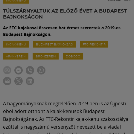
Labdarúgás
KAJAK-KENU
TÚLSZÁRNYALTUK AZ ELŐZŐ ÉVET A BUDAPEST
BAJNOKSÁGON
Szakosztályok
Az FTC kajakosai összesen hat érmet szereztek a 2019-es
Budapest Bajnokságon.
Meccscenter
KAJAK-KENU
BUDAPEST BAJNOKSÁG
FTC-REKONTIR
ARANYÉREM
BRONZÉREM
DOBOGÓ
Klub
Szolgáltatások
Shop
A hagyományoknak megfelelően 2019-ben is az Újpesti-
öböl adott otthont a kajak-kenusok Budapest
Közösség
Bajnokságának. Az FTC-Rekontir kajak-kenu szakosztálya
ezúttal is nagyszámú versenyzőt nevezett be a viadal