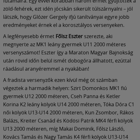
Múzeum
futamaira. Egy évvel korábban három érmet gyűjtöttek a
zöld-fehérek, ezt idén jócskán sikerült túlszárnyalni – jól
látszik, hogy Glózer Gergely ifjú tanítványai egyre jobb
English
eredményeket érnek el a korosztályos versenyeken.
A legfényesebb érmet
Főlsz Eszter
szerezte, aki
megnyerte az MK1 leány gyermek U11 2000 méteres
versenyszámot! Eszter így a Maraton Magyar Bajnokság
után rövid időn belül ismét dobogóra állhatott, ezúttal
ráadásul aranyéremmel a nyakában!
A fradista versenyzők ezen kívül még öt számban
végeztek a harmadik helyen: Szirt Domonkos MK1 fiú
gyermek U12 2000 méteren, Cseh Panna és Ketler
Korina K2 leány kölyök U14 2000 méteren, Tóka Dóra C1
női kölyök U13-U14 2000 méteren, Kun Zsombor, Rákos
Balázs, Kreiter Csanád és Ködösi Patrik MK4 férfi kölyök
U13 2000 méteren, míg Makai Dominik, Főlsz László,
Kovács Tamás és Nagy Tamás K4 férfi kölyök U13-U14