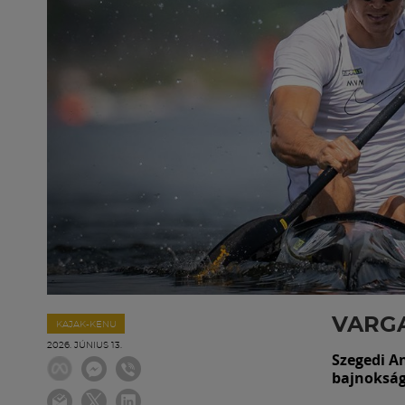
VARG
KAJAK-KENU
2026. JÚNIUS 13.
Szegedi A
bajnokság