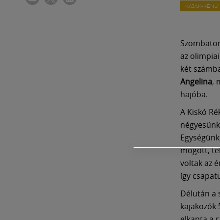
KAJAK-KENU
Szombaton
az olimpia
két számba
Angelina
, 
hajóba.
A Kiskó Ré
négyesünk 
Egységünk 
mögött, te
voltak az 
így csapat
Délután a 
kajakozók 
elkapta a r