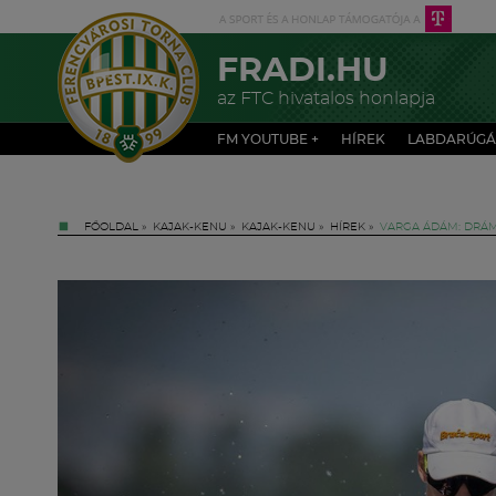
FRADI.HU
az FTC hivatalos honlapja
FM YOUTUBE +
HÍREK
LABDARÚGÁ
FŐOLDAL
»
KAJAK-KENU
»
KAJAK-KENU
»
HÍREK
»
VARGA ÁDÁM: DRÁ