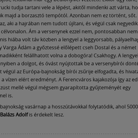
ucki tudja tartani vele a lépést, akitől mindenki azt várta, h
k majd a borzasztó tempótól. Azonban nem ez történt, sőt.
 az, aki a hajrában nem tudott újítani, és végül csak negyedi
a célvonalon. Ám a versenynek ezzel nem, pontosabban nem 
nis hiába volt táv közben a lengyel a leggyorsabb, pályaelha
így Varga Ádám a győztessé előlépett cseh Dostal és a német
madikként felállhatott volna a dobogóra! Csakhogy. A lengy
nyiben a dolgot, és óvást nyújtottak be a versenybírói dönté
t végül az Európa-bajnokság bírói zsűrije elfogadta, és hivat
 a vízen elért eredményt. A Ferencváros kajakozója így az edd
ezüst mellé végül mégsem gyarapította gyűjteményét egy
el is.
bajnokság vasárnap a hosszútávokkal folytatódik, ahol 5000
Balázs Adolf
is érdekelt lesz.