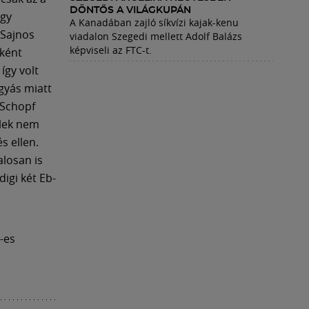
DÖNTŐS A VILÁGKUPÁN
ogy
A Kanadában zajló síkvízi kajak-kenu
 Sajnos
viadalon Szegedi mellett Adolf Balázs
képviseli az FTC-t.
kként
így volt
gyás miatt
 Schopf
elek nem
s ellen.
alosan is
igi két Eb-
-es