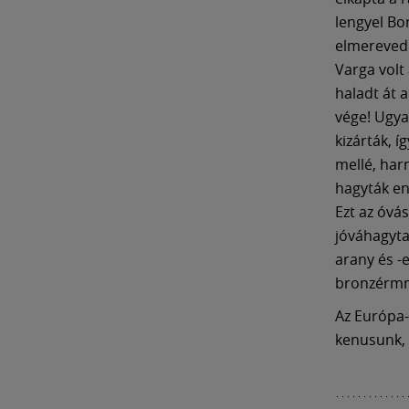
lengyel Bor
elmerevedi
Varga volt
haladt át 
vége! Ugya
kizárták, 
mellé, har
hagyták en
Ezt az óvás
jóváhagyta
arany és -
bronzérmm
Az Európa-
kenusunk,