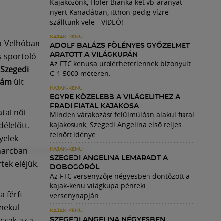
Kajakozónk, Hofer Bianka két vb-aranyat
nyert Kanadában, itthon pedig vízre
szálltunk vele - VIDEÓ!
KAJAK-KENU
o-Velhóban
ADOLF BALÁZS FÖLÉNYES GYŐZELMET
s sportolói
ARATOTT A VILÁGKUPÁN
Az FTC kenusa utolérhetetlennek bizonyult
n
Szegedi
C-1 5000 méteren.
dám
ült
KAJAK-KENU
EGYRE KÖZELEBB A VILÁGELITHEZ A
FRADI FIATAL KAJAKOSA
tal női
Minden várakozást felülmúlóan alakul fiatal
élelőtt.
kajakosunk, Szegedi Angelina első teljes
felnőtt idénye.
yelek
 harcban
KAJAK-KENU
SZEGEDI ANGELINA LEMARADT A
tek eléjük,
DOBOGÓRÓL
Az FTC versenyzője négyesben döntőzött a
kajak-kenu világkupa pénteki
 férfi
versenynapján.
emekül
KAJAK-KENU
 csak az a
SZEGEDI ANGELINA NÉGYESBEN