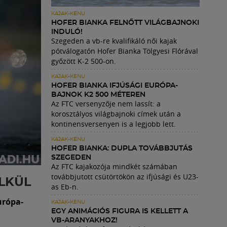
KAJAK-KENU
HOFER BIANKA FELNŐTT VILÁGBAJNOKI
INDULÓ!
Szegeden a vb-re kvalifikáló női kajak
pótválogatón Hofer Bianka Tölgyesi Flórával
győzött K-2 500-on.
KAJAK-KENU
HOFER BIANKA IFJÚSÁGI EURÓPA-
BAJNOK K2 500 MÉTEREN
Az FTC versenyzője nem lassít: a
korosztályos világbajnoki címek után a
kontinensversenyen is a legjobb lett.
KAJAK-KENU
HOFER BIANKA: DUPLA TOVÁBBJUTÁS
SZEGEDEN
Az FTC kajakozója mindkét számában
továbbjutott csütörtökön az ifjúsági és U23-
LKÜL
as Eb-n.
urópa-
KAJAK-KENU
EGY ANIMÁCIÓS FIGURA IS KELLETT A
VB-ARANYAKHOZ!