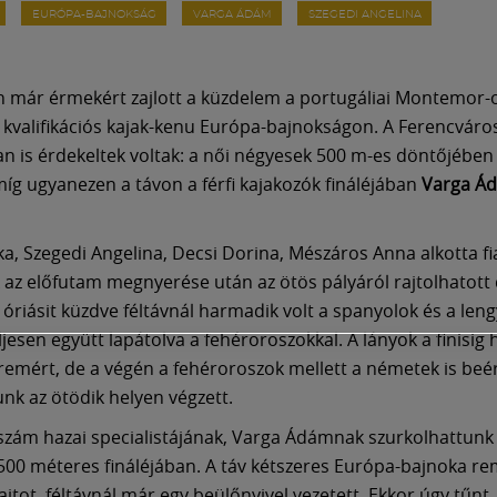
EURÓPA-BAJNOKSÁG
VARGA ÁDÁM
SZEGEDI ANGELINA
 már érmekért zajlott a küzdelem a portugáliai Montemor-
i kvalifikációs kajak-kenu Európa-bajnokságon. A Ferencváro
n is érdekeltek voltak: a női négyesek 500 m-es döntőjébe
míg ugyanezen a távon a férfi kajakozók fináléjában
Varga Á
ka, Szegedi Angelina, Decsi Dorina, Mészáros Anna alkotta fia
az előfutam megnyerése után az ötös pályáról rajtolhatott d
óriásit küzdve féltávnál harmadik volt a spanyolok és a leng
ljesen együtt lapátolva a fehéroroszokkal. A lányok a finisig
éremért, de a végén a fehéroroszok mellett a németek is beér
unk az ötödik helyen végzett.
szám hazai specialistájának, Varga Ádámnak szurkolhattunk a
500 méteres fináléjában. A táv kétszeres Európa-bajnoka r
ajtot, féltávnál már egy beülőnyivel vezetett. Ekkor úgy tűnt,