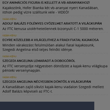
EGY ANIMÁCIÓS FIGURA IS KELLETT A VB-ARANYAKHOZ!
Kajakozónk, Hofer Bianka két vb-aranyat nyert Kanadában,
itthon pedig vízre szálltunk vele - VIDEÓ!
KAJAK-KENU
ADOLF BALÁZS FÖLÉNYES GYŐZELMET ARATOTT A VILÁGKUPÁN
Az FTC kenusa utolérhetetlennek bizonyult C-1 5000 méteren.
KAJAK-KENU
EGYRE KÖZELEBB A VILÁGELITHEZ A FRADI FIATAL KAJAKOSA
Minden várakozást felülmúlóan alakul fiatal kajakosunk,
Szegedi Angelina első teljes felnőtt idénye.
KAJAK-KENU
SZEGEDI ANGELINA LEMARADT A DOBOGÓRÓL
Az FTC versenyzője négyesben döntőzött a kajak-kenu világkupa
pénteki versenynapján.
KAJAK-KENU
SZEGEDI ANGELINA NÉGYESBEN DÖNTŐS A VILÁGKUPÁN
A Kanadában zajló síkvízi kajak-kenu viadalon Szegedi mellett
Adolf Balázs képviseli az FTC-t.