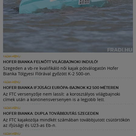
KAJAK-KENU
HOFER BIANKA FELNŐTT VILÁGBAJNOKI INDULÓ!
Szegeden a vb-re kvalifikáló női kajak pótválogatón Hofer
Bianka Tölgyesi Flórával győzött K-2 500-on.
KAJAK-KENU
HOFER BIANKA IFJÚSÁGI EURÓPA-BAJNOK K2 500 MÉTEREN
Az FTC versenyzője nem lassít: a korosztályos világbajnoki
címek után a kontinensversenyen is a legjobb lett.
KAJAK-KENU
HOFER BIANKA: DUPLA TOVÁBBJUTÁS SZEGEDEN
Az FTC kajakozója mindkét számában továbbjutott csütörtökön
az ifjúsági és U23-as Eb-n.
KAJAK-KENU