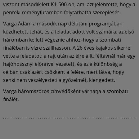
Múzeum
viszont második lett K1-500-on, ami azt jelentette, hogy a
pénteki reményfutamban folytathatta szereplését.
English
Varga Ádám a második nap délutáni programjában
küzdhetett tehát, és a feladat adott volt számára: az első
háromban kellett végeznie ahhoz, hogy a szombati
fináléban is vízre szállhasson. A 26 éves kajakos sikerrel
vette a feladatot: a rajt után az élre állt, féltávnál már egy
hajóhossznyi előnnyel vezetett, és ez a különbség a
célban csak azért csökkent a felére, mert látva, hogy
senki nem veszélyezteti a győzelmét, kiengedett.
Varga háromszoros címvédőként várhatja a szombati
finálét.