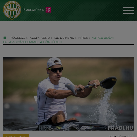
FŐOLDAL
»
KAJAK-KENU
»
KAJAK-KENU
»
HÍREK
»
VARGA ÁDÁM
FUTAMGYŐZELEMMEL A DÖNTŐBEN
Jegyek
FM YouTube +
Hírek
2026. JÚNIUS 12.