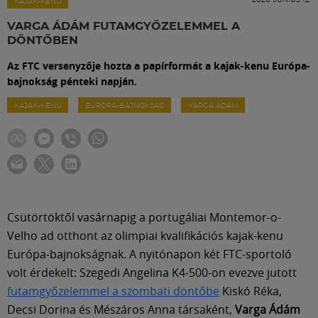
Labdarúgás
KAJAK-KENU
VARGA ÁDÁM FUTAMGYŐZELEMMEL A
DÖNTŐBEN
Szakosztályok
Az FTC versenyzője hozta a papírformát a kajak-kenu Európa-
bajnokság pénteki napján.
Meccscenter
KAJAK-KENU
EURÓPA-BAJNOKSÁG
VARGA ÁDÁM
Klub
Szolgáltatások
Csütörtöktől vasárnapig a portugáliai Montemor-o-
Shop
Velho ad otthont az olimpiai kvalifikációs kajak-kenu
Európa-bajnokságnak. A nyitónapon két FTC-sportoló
volt érdekelt: Szegedi Angelina K4-500-on evezve jutott
Közösség
futamgyőzelemmel a szombati döntőbe
Kiskó Réka,
Decsi Dorina és Mészáros Anna társaként,
Varga Ádám