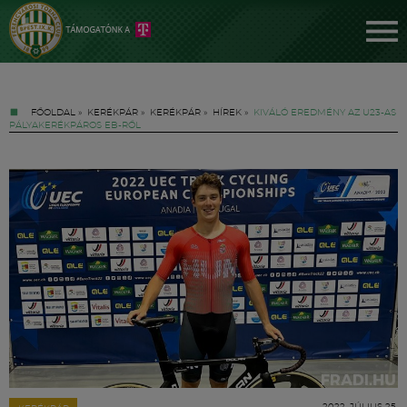
FŐOLDAL
»
KERÉKPÁR
»
KERÉKPÁR
»
HÍREK
»
KIVÁLÓ EREDMÉNY AZ U23-AS
PÁLYAKERÉKPÁROS EB-RŐL
Jegyek
FM YouTube +
Hírek
2022. JÚLIUS 25.