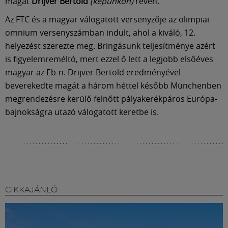
Múzeum
magát
Drijver Bertold
(képünkön)
révén.
Az FTC és a magyar válogatott versenyzője az olimpiai
English
omnium versenyszámban indult, ahol a kiváló, 12.
helyezést szerezte meg. Bringásunk teljesítménye azért
is figyelemreméltó, mert ezzel ő lett a legjobb elsőéves
magyar az Eb-n. Drijver Bertold eredményével
beverekedte magát a három héttel később Münchenben
megrendezésre kerülő felnőtt pályakerékpáros Európa-
bajnokságra utazó válogatott keretbe is.
CIKKAJÁNLÓ