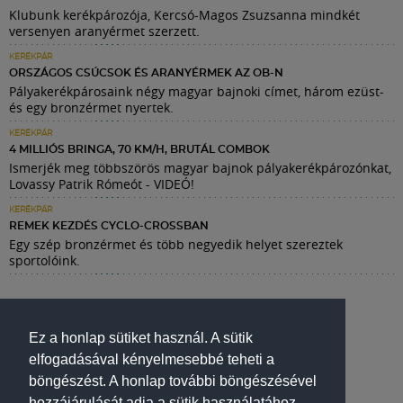
Klubunk kerékpározója, Kercsó-Magos Zsuzsanna mindkét
versenyen aranyérmet szerzett.
KERÉKPÁR
ORSZÁGOS CSÚCSOK ÉS ARANYÉRMEK AZ OB-N
Pályakerékpárosaink négy magyar bajnoki címet, három ezüst-
és egy bronzérmet nyertek.
KERÉKPÁR
4 MILLIÓS BRINGA, 70 KM/H, BRUTÁL COMBOK
Ismerjék meg többszörös magyar bajnok pályakerékpározónkat,
Lovassy Patrik Rómeót - VIDEÓ!
KERÉKPÁR
REMEK KEZDÉS CYCLO-CROSSBAN
Egy szép bronzérmet és több negyedik helyet szereztek
sportolóink.
Ez a honlap sütiket használ. A sütik
elfogadásával kényelmesebbé teheti a
böngészést. A honlap további böngészésével
hozzájárulását adja a sütik használatához.