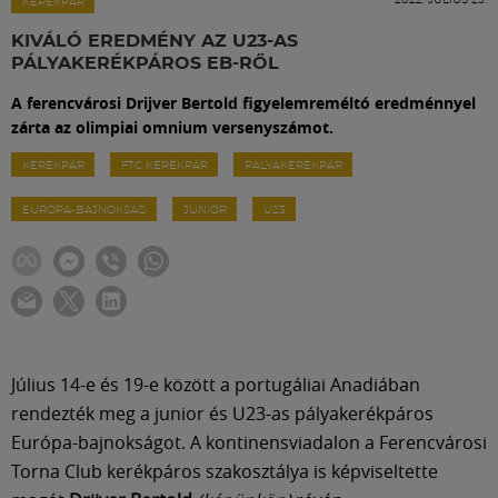
Labdarúgás
KERÉKPÁR
KIVÁLÓ EREDMÉNY AZ U23-AS
PÁLYAKERÉKPÁROS EB-RŐL
Szakosztályok
A ferencvárosi Drijver Bertold figyelemreméltó eredménnyel
zárta az olimpiai omnium versenyszámot.
Meccscenter
KERÉKPÁR
FTC KERÉKPÁR
PÁLYAKERÉKPÁR
EURÓPA-BAJNOKSÁG
JUNIOR
U23
Klub
Szolgáltatások
Shop
Július 14-e és 19-e között a portugáliai Anadiában
rendezték meg a junior és U23-as pályakerékpáros
Közösség
Európa-bajnokságot. A kontinensviadalon a Ferencvárosi
Torna Club kerékpáros szakosztálya is képviseltette