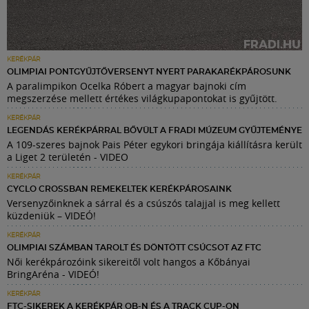
KERÉKPÁR
OLIMPIAI PONTGYŰJTŐVERSENYT NYERT PARAKARÉKPÁROSUNK
A paralimpikon Ocelka Róbert a magyar bajnoki cím
megszerzése mellett értékes világkupapontokat is gyűjtött.
KERÉKPÁR
LEGENDÁS KERÉKPÁRRAL BŐVÜLT A FRADI MÚZEUM GYŰJTEMÉNYE
A 109-szeres bajnok Pais Péter egykori bringája kiállításra került
a Liget 2 területén - VIDEO
KERÉKPÁR
CYCLO CROSSBAN REMEKELTEK KERÉKPÁROSAINK
Versenyzőinknek a sárral és a csúszós talajjal is meg kellett
küzdeniük – VIDEÓ!
KERÉKPÁR
OLIMPIAI SZÁMBAN TAROLT ÉS DÖNTÖTT CSÚCSOT AZ FTC
Női kerékpározóink sikereitől volt hangos a Kőbányai
BringAréna - VIDEÓ!
KERÉKPÁR
FTC-SIKEREK A KERÉKPÁR OB-N ÉS A TRACK CUP-ON