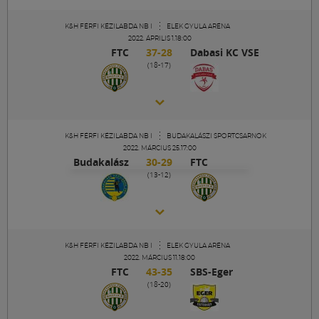
K&H FÉRFI KÉZILABDA NB I
ELEK GYULA ARÉNA
2022. ÁPRILIS 1.18:00
FTC
37-28
Dabasi KC VSE
(18-17)
K&H FÉRFI KÉZILABDA NB I
BUDAKALÁSZI SPORTCSARNOK
2022. MÁRCIUS 25.17:00
Budakalász
30-29
FTC
(13-12)
K&H FÉRFI KÉZILABDA NB I
ELEK GYULA ARÉNA
2022. MÁRCIUS 11.18:00
FTC
43-35
SBS-Eger
(18-20)