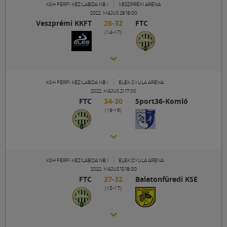
Labdarúgás
K&H FÉRFI KÉZILABDA NB I
VESZPRÉM ARÉNA
2022. MÁJUS 29.18:00
Veszprémi KKFT
28-32
FTC
(14-17)
Szakosztályok
Meccscenter
K&H FÉRFI KÉZILABDA NB I
ELEK GYULA ARÉNA
2022. MÁJUS 21.17:00
Klub
FTC
34-30
Sport36-Komló
(19-16)
Szolgáltatások
Shop
K&H FÉRFI KÉZILABDA NB I
ELEK GYULA ARÉNA
2022. MÁJUS 13.18:00
FTC
37-32
Balatonfüredi KSE
(18-17)
Közösség