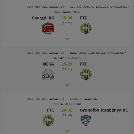
Múzeum
K&H FÉRFI KÉZILABDA NB I
CSURGÓ, SÓTONYI LÁSZLÓ SPORTCSARNOK
2022. MÁJUS 7.18:00
Csurgói KK
35-36
FTC
English
(16-21)
K&H FÉRFI KÉZILABDA NB I
BALATONBOGLÁR, NEKA SPORTCSARNOK
2022. ÁPRILIS 29.18:00
NEKA
25-26
FTC
(13-11)
K&H FÉRFI KÉZILABDA NB I
ELEK GYULA ARÉNA
2022. ÁPRILIS 8.18:00
FTC
26-32
Grundfos Tatabánya KC
(13-16)