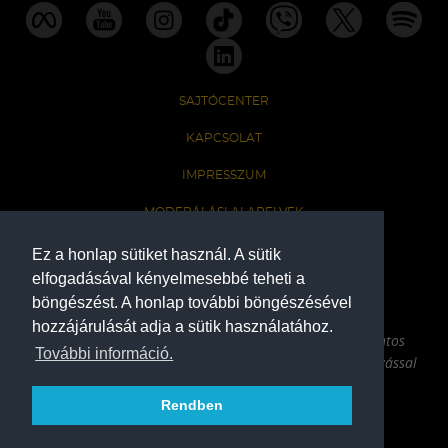
SAJTÓCENTER
KAPCSOLAT
IMPRESSZUM
MODERÁLÁSI ALAPELVEK
HONLAP ADATKEZELÉSI TÁJÉKOZTATÓ
Ez a honlap sütiket használ. A sütik
elfogadásával kényelmesebbé teheti a
böngészést. A honlap további böngészésével
A Ferencvárosi Torna Club hivatalos honlapja
hozzájárulását adja a sütik használatához.
Az oldalon található írott és képi anyagok csak a forrás pontos
További információ.
megjelölésével, internetes felhasználás esetén aktív hivatkozással
használhatóak fel.
Rendben
COPYRIGHT 2026