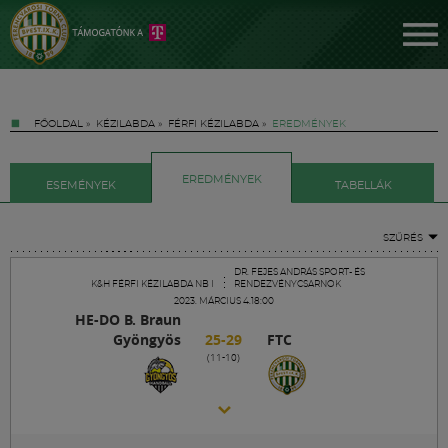
FŐOLDAL
»
KÉZILABDA
»
FÉRFI KÉZILABDA
»
EREDMÉNYEK
EREDMÉNYEK
ESEMÉNYEK
TABELLÁK
SZŰRÉS
Jegyek
DR. FEJES ANDRÁS SPORT- ÉS
K&H FÉRFI KÉZILABDA NB I
RENDEZVÉNYCSARNOK
2023. MÁRCIUS 4.18:00
HE-DO B. Braun
FM YouTube +
Gyöngyös
25-29
FTC
(11-10)
Hírek