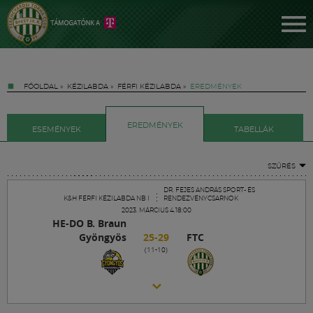
FŐOLDAL
»
KÉZILABDA
»
FÉRFI KÉZILABDA
»
EREDMÉNYEK
EREDMÉNYEK
ESEMÉNYEK
TABELLÁK
SZŰRÉS
Jegyek
DR. FEJES ANDRÁS SPORT- ÉS
K&H FÉRFI KÉZILABDA NB I
RENDEZVÉNYCSARNOK
2023. MÁRCIUS 4.18:00
HE-DO B. Braun
FM YouTube +
Gyöngyös
25-29
FTC
(11-10)
Hírek