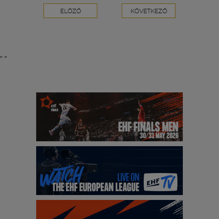
Labdarúgás
ELŐZŐ
KÖVETKEZŐ
Szakosztályok
"
"
Meccscenter
Klub
Szolgáltatások
Shop
Közösség