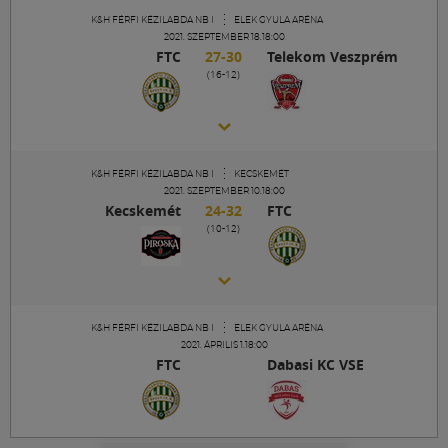
Múzeum
K&H FÉRFI KÉZILABDA NB I
ELEK GYULA ARÉNA
2021. SZEPTEMBER 18.18:00
FTC
27-30
Telekom Veszprém
English
(16-12)
K&H FÉRFI KÉZILABDA NB I
KECSKEMÉT
2021. SZEPTEMBER 10.18:00
Kecskemét
24-32
FTC
(10-12)
K&H FÉRFI KÉZILABDA NB I
ELEK GYULA ARÉNA
2021. ÁPRILIS 1.18:00
FTC
Dabasi KC VSE