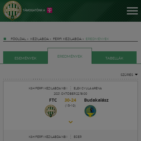
FŐOLDAL
»
KÉZILABDA
»
FÉRFI KÉZILABDA
»
EREDMÉNYEK
EREDMÉNYEK
ESEMÉNYEK
TABELLÁK
SZŰRÉS
Jegyek
K&H FÉRFI KÉZILABDA NB I
ELEK GYULA ARÉNA
2021. OKTÓBER 22.18:00
FTC
30-24
Budakalász
FM YouTube +
(15-10)
Hírek
K&H FÉRFI KÉZILABDA NB I
EGER