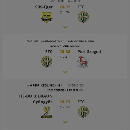
Labdarúgás
2021. OKTÓBER 16.18:00
SBS-Eger
26-37
FTC
(15-20)
Szakosztályok
Meccscenter
K&H FÉRFI KÉZILABDA NB I
ELEK GYULA ARÉNA
2021. OKTÓBER 2.17:00
FTC
26-36
Pick Szeged
Klub
(10-21)
Szolgáltatások
K&H FÉRFI KÉZILABDA NB I
GYÖNGYÖS
2021. SZEPTEMBER 25.18:00
Shop
HE-DO B. BRAUN
Gyöngyös
26-23
FTC
(17-12)
Közösség