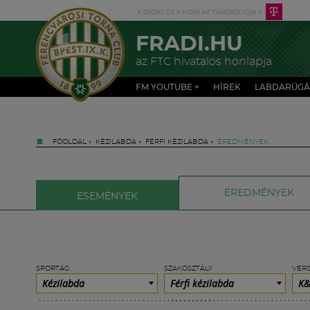
FRADI.HU
az FTC hivatalos honlapja
FM YOUTUBE +
HÍREK
LABDARÚGÁ
FŐOLDAL
»
KÉZILABDA
»
FÉRFI KÉZILABDA
»
EREDMÉNYEK
EREDMÉNYEK
ESEMÉNYEK
SPORTÁG
SZAKOSZTÁLY
VER
Kézilabda
Férfi kézilabda
K&