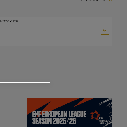
SZŰRŐK TÖRLÉSE
VÉNYCSARNOK