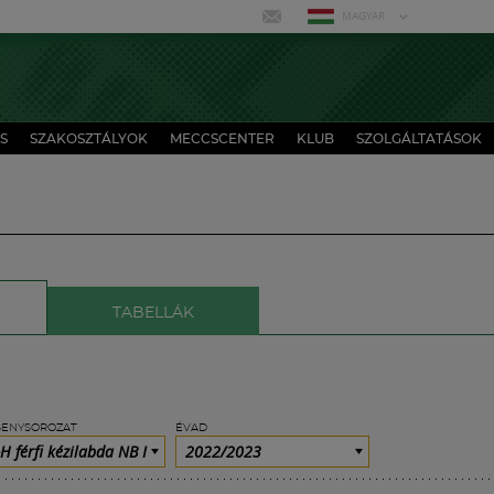
MAGYAR
S
SZAKOSZTÁLYOK
MECCSCENTER
KLUB
SZOLGÁLTATÁSOK
TABELLÁK
SENYSOROZAT
ÉVAD
H férfi kézilabda NB I
2022/2023