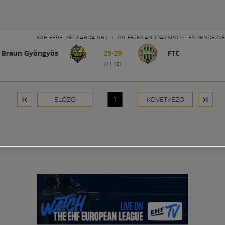
K&H FÉRFI KÉZILABDA NB I
DR. FEJES ANDRÁS SPORT- ÉS RENDEZ
 Braun Gyöngyös
25-29
FTC
(11-10)
ELŐZŐ
1
KÖVETKEZŐ