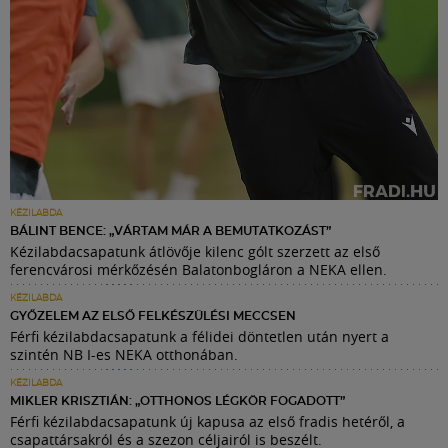
KÉZILABDA
BÁLINT BENCE: „VÁRTAM MÁR A BEMUTATKOZÁST”
Kézilabdacsapatunk átlövője kilenc gólt szerzett az első
ferencvárosi mérkőzésén Balatonbogláron a NEKA ellen.
KÉZILABDA
GYŐZELEM AZ ELSŐ FELKÉSZÜLÉSI MECCSEN
Férfi kézilabdacsapatunk a félidei döntetlen után nyert a
szintén NB I-es NEKA otthonában.
KÉZILABDA
MIKLER KRISZTIÁN: „OTTHONOS LÉGKÖR FOGADOTT”
Férfi kézilabdacsapatunk új kapusa az első fradis hetéről, a
csapattársakról és a szezon céljairól is beszélt.