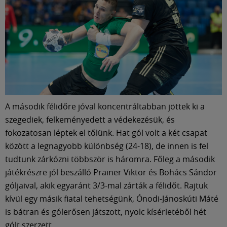
A második félidőre jóval koncentráltabban jöttek ki a
szegediek, felkeményedett a védekezésük, és
fokozatosan léptek el tőlünk. Hat gól volt a két csapat
között a legnagyobb különbség (24-18), de innen is fel
tudtunk zárkózni többször is háromra. Főleg a második
játékrészre jól beszálló Prainer Viktor és Bohács Sándor
góljaival, akik egyaránt 3/3-mal zárták a félidőt. Rajtuk
kívül egy másik fiatal tehetségünk, Ónodi-Jánoskúti Máté
is bátran és gólerősen játszott, nyolc kísérletéből hét
gólt szerzett.