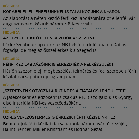
KÉZILABDA
KORÁBBI EL-ELLENFELÜNKKEL IS TALÁLKOZUNK A NYÁRON
Az alapozást a héten kezdő férfi kézilabdázóinkra öt ellenfél vár
augusztusban, köztük három NB I-es rivális.
KÉZILABDA
AZ EGYIK FELJUTÓ ELLEN KEZDJÜK A SZEZONT
Férfi kézilabdacsapatunk az NB I első fordulójában a Dabast
fogadja, de még az ősszel érkezik a Szeged is.
KÉZILABDA
FÉRFI KÉZILABDÁZÓINK IS ELKEZDTÉK A FELKÉSZÜLÉST
Hétfőn szezon eleji megbeszélés, felmérés és foci szerepelt férfi
kézilabdacsapatunk programjában.
KÉZILABDA
„SZERETNÉNK ÖTVÖZNI A RUTINT ÉS A FIATALOS LENDÜLETET”
A játékosként és edzőként is csak az FTC-t szolgáló Kiss György
első interjúja NB I-es vezetőedzőként.
KÉZILABDA
U21-ES VB-EZÜSTÉRMES IS ÉRKEZIK FÉRFI KÉZISEINKHEZ
Bemutatjuk férfi kézilabdacsapatunk három nyári érkezőjét,
Bálint Bencét, Mikler Krisztiánt és Bodnár Gézát.