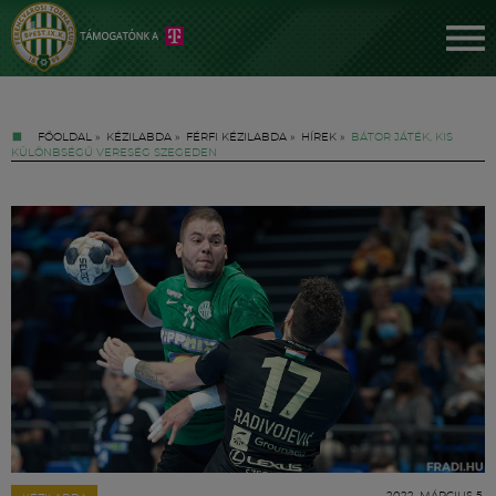
FŐOLDAL
»
KÉZILABDA
»
FÉRFI KÉZILABDA
»
HÍREK
»
BÁTOR JÁTÉK, KIS
KÜLÖNBSÉGŰ VERESÉG SZEGEDEN
Jegyek
FM YouTube +
Hírek
2022. MÁRCIUS 5.