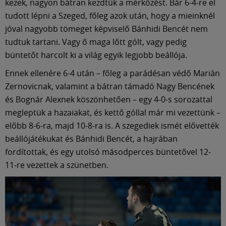
Múzeum
kezek, nagyon bátran kezdtük a mérkőzést. Bár 6-4-re el
tudott lépni a Szeged, főleg azok után, hogy a mieinknél
jóval nagyobb tömeget képviselő Bánhidi Bencét nem
English
tudtuk tartani. Vagy ő maga lőtt gólt, vagy pedig
büntetőt harcolt ki a világ egyik legjobb beállója.
Ennek ellenére 6-4 után – főleg a parádésan védő Marián
Zernovicnak, valamint a bátran támadó Nagy Bencének
és Bognár Alexnek köszönhetően – egy 4-0-s sorozattal
megleptük a hazaiakat, és kettő góllal már mi vezettünk –
előbb 8-6-ra, majd 10-8-ra is. A szegediek ismét elővették
beállójátékukat és Bánhidi Bencét, a hajrában
fordítottak, és egy utolsó másodperces büntetővel 12-
11-re vezettek a szünetben.