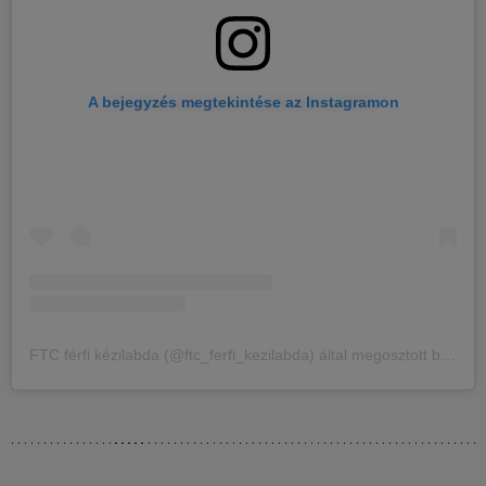
A bejegyzés megtekintése az Instagramon
FTC férfi kézilabda (@ftc_ferfi_kezilabda) által megosztott bejegyzés