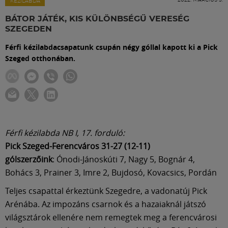
Labdarúgás
KÉZILABDA
BÁTOR JÁTÉK, KIS KÜLÖNBSÉGŰ VERESÉG
SZEGEDEN
Szakosztályok
Férfi kézilabdacsapatunk csupán négy góllal kapott ki a Pick
Szeged otthonában.
Meccscenter
Klub
Szolgáltatások
Férfi kézilabda NB I, 17. forduló:
Pick Szeged-Ferencváros 31-27 (12-11)
gólszerzőink
: Ónodi-Jánoskúti 7, Nagy 5, Bognár 4,
Shop
Bohács 3, Prainer 3, Imre 2, Bujdosó, Kovacsics, Pordán
Teljes csapattal érkeztünk Szegedre, a vadonatúj Pick
Közösség
Arénába. Az impozáns csarnok és a hazaiaknál játszó
világsztárok ellenére nem remegtek meg a ferencvárosi