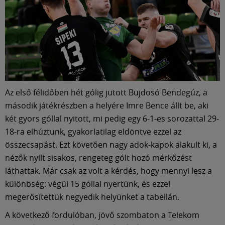
Az első félidőben hét gólig jutott Bujdosó Bendegúz, a
második játékrészben a helyére Imre Bence állt be, aki
két gyors góllal nyitott, mi pedig egy 6-1-es sorozattal 29-
18-ra elhúztunk, gyakorlatilag eldöntve ezzel az
összecsapást. Ezt követően nagy adok-kapok alakult ki, a
nézők nyílt sisakos, rengeteg gólt hozó mérkőzést
láthattak. Már csak az volt a kérdés, hogy mennyi lesz a
különbség: végül 15 góllal nyertünk, és ezzel
megerősítettük negyedik helyünket a tabellán.
A következő fordulóban, jövő szombaton a Telekom