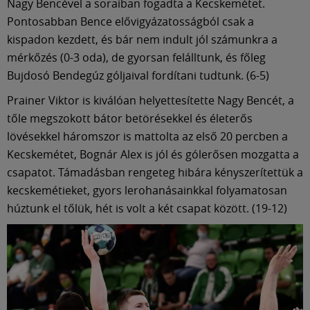
Múzeum
Nagy Bencével a soraiban fogadta a Kecskemétet.
Pontosabban Bence elővigyázatosságból csak a
kispadon kezdett, és bár nem indult jól számunkra a
English
mérkőzés (0-3 oda), de gyorsan felálltunk, és főleg
Bujdosó Bendegúz góljaival fordítani tudtunk. (6-5)
Prainer Viktor is kiválóan helyettesítette Nagy Bencét, a
tőle megszokott bátor betörésekkel és életerős
lövésekkel háromszor is mattolta az első 20 percben a
Kecskemétet, Bognár Alex is jól és gólerősen mozgatta a
csapatot. Támadásban rengeteg hibára kényszerítettük a
kecskemétieket, gyors lerohanásainkkal folyamatosan
húztunk el tőlük, hét is volt a két csapat között. (19-12)