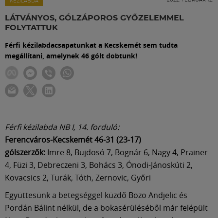
Labdarúgás
KÉZILABDA
LÁTVÁNYOS, GÓLZÁPOROS GYŐZELEMMEL
FOLYTATTUK
Szakosztályok
Férfi kézilabdacsapatunkat a Kecskemét sem tudta
megállítani, amelynek 46 gólt dobtunk!
Meccscenter
Klub
Szolgáltatások
Férfi kézilabda NB I, 14. forduló:
Ferencváros-Kecskemét 46-31 (23-17)
gólszerzők:
Imre 8, Bujdosó 7, Bognár 6, Nagy 4, Prainer
Shop
4, Füzi 3, Debreczeni 3, Bohács 3, Ónodi-Jánoskúti 2,
Kovacsics 2, Turák, Tóth, Zernovic, Győri
Közösség
Együttesünk a betegséggel küzdő Bozo Andjelic és
Pordán Bálint nélkül, de a bokasérüléséből már felépült