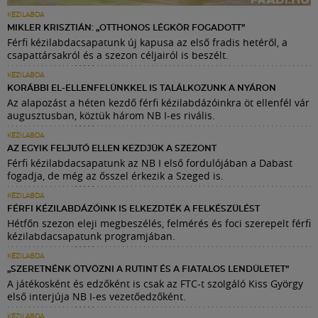
KÉZILABDA
MIKLER KRISZTIÁN: „OTTHONOS LÉGKÖR FOGADOTT”
Férfi kézilabdacsapatunk új kapusa az első fradis hetéről, a
csapattársakról és a szezon céljairól is beszélt.
KÉZILABDA
KORÁBBI EL-ELLENFELÜNKKEL IS TALÁLKOZUNK A NYÁRON
Az alapozást a héten kezdő férfi kézilabdázóinkra öt ellenfél vár
augusztusban, köztük három NB I-es rivális.
KÉZILABDA
AZ EGYIK FELJUTÓ ELLEN KEZDJÜK A SZEZONT
Férfi kézilabdacsapatunk az NB I első fordulójában a Dabast
fogadja, de még az ősszel érkezik a Szeged is.
KÉZILABDA
FÉRFI KÉZILABDÁZÓINK IS ELKEZDTÉK A FELKÉSZÜLÉST
Hétfőn szezon eleji megbeszélés, felmérés és foci szerepelt férfi
kézilabdacsapatunk programjában.
KÉZILABDA
„SZERETNÉNK ÖTVÖZNI A RUTINT ÉS A FIATALOS LENDÜLETET”
A játékosként és edzőként is csak az FTC-t szolgáló Kiss György
első interjúja NB I-es vezetőedzőként.
KÉZILABDA