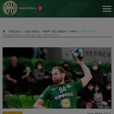
FŐOLDAL
»
KÉZILABDA
»
FÉRFI KÉZILABDA
»
HÍREK
»
LÁTVÁNYOS,
GÓLZÁPOROS GYŐZELEMMEL FOLYTATTUK
Jegyek
FM YouTube +
Hírek
2022. FEBRUÁR 12.