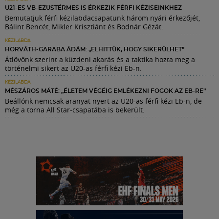
U21-ES VB-EZÜSTÉRMES IS ÉRKEZIK FÉRFI KÉZISEINKHEZ
Bemutatjuk férfi kézilabdacsapatunk három nyári érkezőjét,
Bálint Bencét, Mikler Krisztiánt és Bodnár Gézát.
KÉZILABDA
HORVÁTH-GARABA ÁDÁM: „ELHITTÜK, HOGY SIKERÜLHET”
Átlövőnk szerint a küzdeni akarás és a taktika hozta meg a
történelmi sikert az U20-as férfi kézi Eb-n.
KÉZILABDA
MÉSZÁROS MÁTÉ: „ÉLETEM VÉGÉIG EMLÉKEZNI FOGOK AZ EB-RE”
Beállónk nemcsak aranyat nyert az U20-as férfi kézi Eb-n, de
még a torna All Star-csapatába is bekerült.