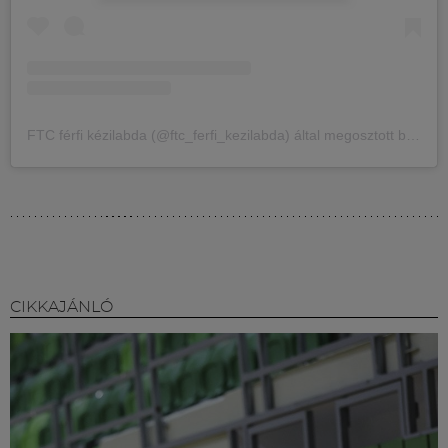
FTC férfi kézilabda (@ftc_ferfi_kezilabda) által megosztott bejegyzés
CIKKAJÁNLÓ