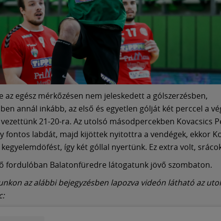
 az egész mérkőzésen nem jeleskedett a gólszerzésben,
ben annál inkább, az első és egyetlen gólját két perccel a vé
el vezettünk 21-20-ra. Az utolsó másodpercekben Kovacsics P
gy fontos labdát, majd kijöttek nyitottra a vendégek, ekkor K
egyelemdöfést, így két góllal nyertünk. Ez extra volt, srácok
ő fordulóban Balatonfüredre látogatunk jövő szombaton.
nkon az alábbi bejegyzésben lapozva videón látható az uto
: