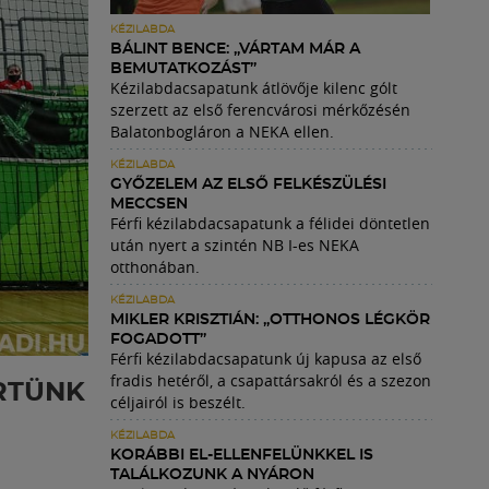
KÉZILABDA
BÁLINT BENCE: „VÁRTAM MÁR A
BEMUTATKOZÁST”
Kézilabdacsapatunk átlövője kilenc gólt
szerzett az első ferencvárosi mérkőzésén
Balatonbogláron a NEKA ellen.
KÉZILABDA
GYŐZELEM AZ ELSŐ FELKÉSZÜLÉSI
MECCSEN
Férfi kézilabdacsapatunk a félidei döntetlen
után nyert a szintén NB I-es NEKA
otthonában.
KÉZILABDA
MIKLER KRISZTIÁN: „OTTHONOS LÉGKÖR
FOGADOTT”
Férfi kézilabdacsapatunk új kapusa az első
fradis hetéről, a csapattársakról és a szezon
ERTÜNK
céljairól is beszélt.
KÉZILABDA
KORÁBBI EL-ELLENFELÜNKKEL IS
TALÁLKOZUNK A NYÁRON