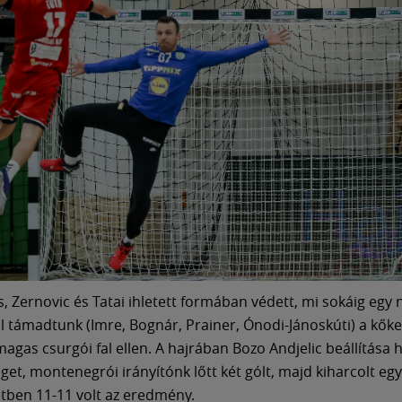
s, Zernovic és Tatai ihletett formában védett, mi sokáig egy
ral támadtunk (Imre, Bognár, Prainer, Ónodi-Jánoskúti) a kő
magas csurgói fal ellen. A hajrában Bozo Andjelic beállítása
et, montenegrói irányítónk lőtt két gólt, majd kiharcolt egy k
etben 11-11 volt az eredmény.