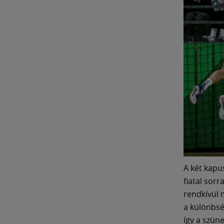
A két kapu
fiatal sor
rendkívül 
a különbség
így a szün