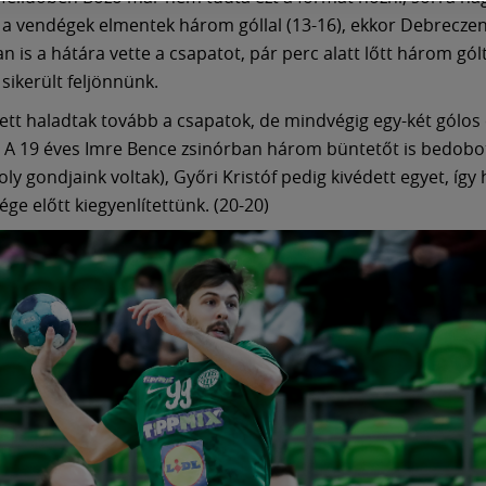
, a vendégek elmentek három góllal (13-16), ekkor Debreczen
is a hátára vette a csapatot, pár perc alatt lőtt három gólt,
sikerült feljönnünk.
llett haladtak tovább a csapatok, de mindvégig egy-két gólos
. A 19 éves Imre Bence zsinórban három büntetőt is bedobot
ly gondjaink voltak), Győri Kristóf pedig kivédett egyet, íg
ége előtt kiegyenlítettünk. (20-20)