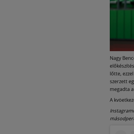
Nagy Bence
előkészítés
lőtte, ezz
szerzett e
megadta a k
A kvöetkez
Instagramu
másodperc