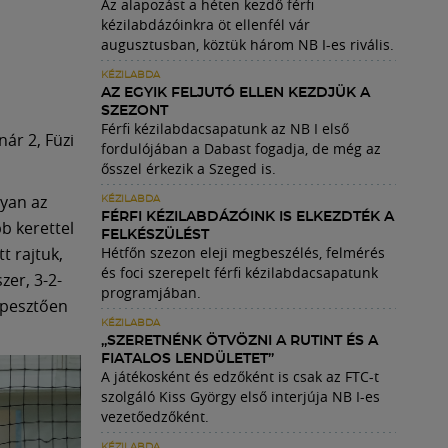
Az alapozást a héten kezdő férfi
kézilabdázóinkra öt ellenfél vár
augusztusban, köztük három NB I-es rivális.
KÉZILABDA
AZ EGYIK FELJUTÓ ELLEN KEZDJÜK A
SZEZONT
Férfi kézilabdacsapatunk az NB I első
nár 2, Füzi
fordulójában a Dabast fogadja, de még az
ősszel érkezik a Szeged is.
yan az
KÉZILABDA
FÉRFI KÉZILABDÁZÓINK IS ELKEZDTÉK A
bb kerettel
FELKÉSZÜLÉST
t rajtuk,
Hétfőn szezon eleji megbeszélés, felmérés
és foci szerepelt férfi kézilabdacsapatunk
zer, 3-2-
programjában.
épesztően
KÉZILABDA
„SZERETNÉNK ÖTVÖZNI A RUTINT ÉS A
FIATALOS LENDÜLETET”
A játékosként és edzőként is csak az FTC-t
szolgáló Kiss György első interjúja NB I-es
vezetőedzőként.
KÉZILABDA