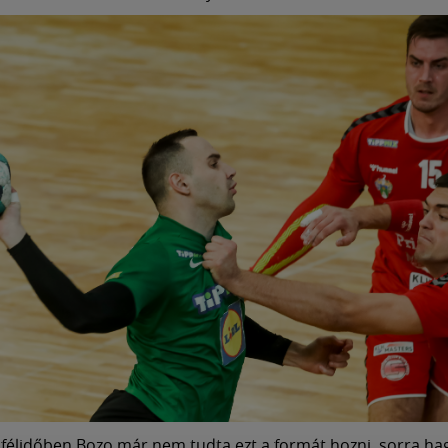
félidőben Bozo már nem tudta ezt a formát hozni, sorra hag