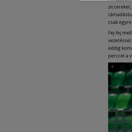
ziccereket
támadásban 
csak egyre 
Fej-fej me
vezetéssel
eddig komo
perccel a v