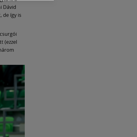
i Dávid
 de így is
 csurgói
t (ezzel
y három