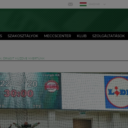
MAGYAR
S
SZAKOSZTÁLYOK
MECCSCENTER
KLUB
SZOLGÁLTATÁSOK
, ÓRIÁSIT KÜZDVE NYERTÜNK