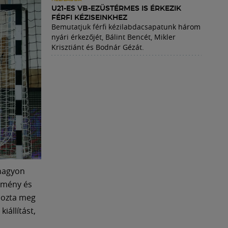
U21-ES VB-EZÜSTÉRMES IS ÉRKEZIK
FÉRFI KÉZISEINKHEZ
Bemutatjuk férfi kézilabdacsapatunk három
nyári érkezőjét, Bálint Bencét, Mikler
Krisztiánt és Bodnár Gézát.
 nagyon
kemény és
 hozta meg
iállítást,