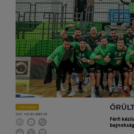
ŐRÜLT
KÉZILABDA
2021. NOVEMBER 26.
Férfi kézi
bajnoksá