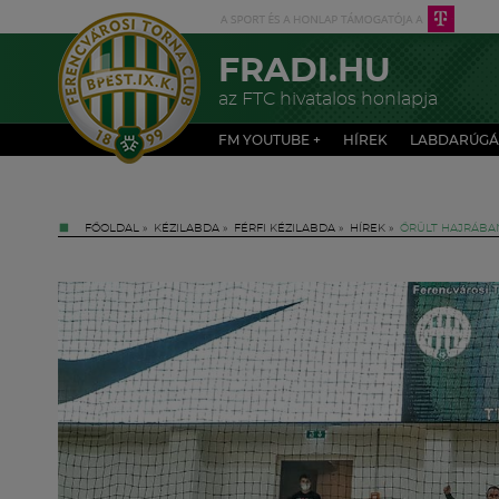
FRADI.HU
az FTC hivatalos honlapja
FM YOUTUBE +
HÍREK
LABDARÚGÁ
FŐOLDAL
»
KÉZILABDA
»
FÉRFI KÉZILABDA
»
HÍREK
»
ŐRÜLT HAJRÁBAN