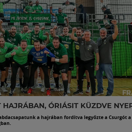
 HAJRÁBAN, ÓRIÁSIT KÜZDVE NY
labdacsapatunk a hajrában fordítva legyőzte a Csurgót a
gban.