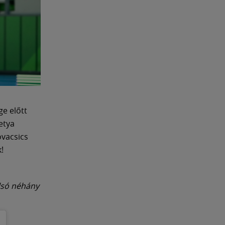
ge előtt
etya
ovacsics
!
lsó néhány