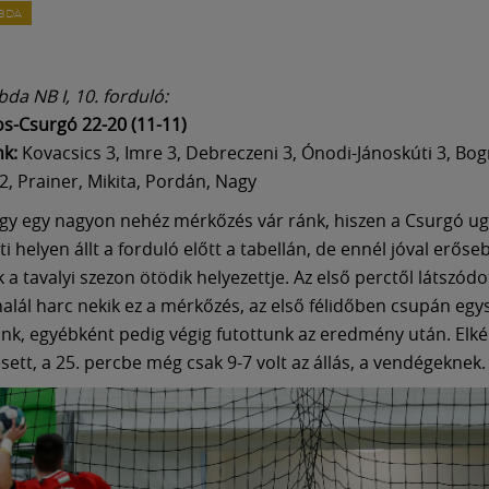
ABDA
abda NB I, 10. forduló:
s-Csurgó 22-20 (11-11)
nk:
Kovacsics 3, Imre 3, Debreczeni 3, Ónodi-Jánoskúti 3, Bog
 2, Prainer, Mikita, Pordán, Nagy
gy egy nagyon nehéz mérkőzés vár ránk, hiszen a Csurgó ug
ti helyen állt a forduló előtt a tabellán, de ennél jóval erőse
 a tavalyi szezon ötödik helyezettje. Az első perctől látszódot
halál harc nekik ez a mérkőzés, az első félidőben csupán egys
ünk, egyébként pedig végig futottunk az eredmény után. Elk
sett, a 25. percbe még csak 9-7 volt az állás, a vendégeknek.