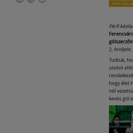
FÉRFI KÉZIL
Férfi kézil
Ferencváro
gólszerzői
2, Andjelic
Tudtuk, ho
utolsó előt
rendelkezik
hogy élet-
nél vezett
kevés gól e