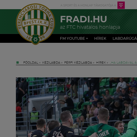
FRADI.HU
az FTC hivatalos honlapja
FM YOUTUBE +
HÍREK
LABDARÚGÁ
FŐOLDAL
»
KÉZILABDA
»
FÉRFI KÉZILABDA
»
HÍREK
»
„HA LABDÁVAL 