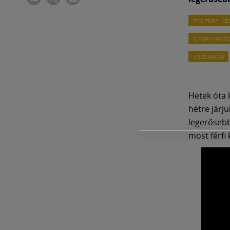
FTC FÉRFI K
GYŐRI KRIST
KÉZILABDA
Hetek óta 
hétre járju
legerőseb
most férfi