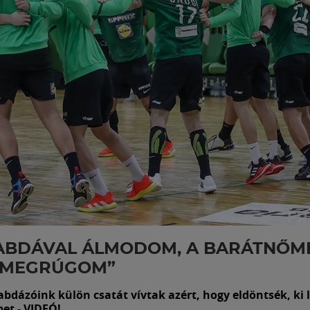
LABDÁVAL ÁLMODOM, A BARÁTNŐM
 MEGRÚGOM”
labdázóink külön csatát vívtak azért, hogy eldöntsék, ki l
et - VIDEÓ!