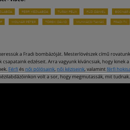
ÉZILABDA
FÉRFI KÉZILABDA
TURÁK FÉLIX
FÜZI DÁNIEL
BOGNÁR 
ÓF
MOLNÁR PÉTER
TÖREKI DÁVID
MUNKÁCSI TAMÁS
FRADI TV
keressük a Fradi bombázóját. Mesterlövészek című rovatun
k csapataink edzéseit. Arra vagyunk kíváncsiak, hogy kinek a 
bek.
Férfi
és
női pólósaink
,
női kéziseink
, valamint
férfi hokis
 kézilabdázóinkon volt a sor, hogy megmutassák, mit tudnak.