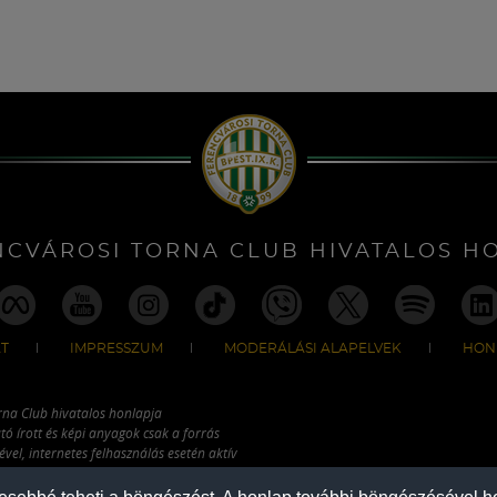
NCVÁROSI TORNA CLUB HIVATALOS H
T
IMPRESSZUM
MODERÁLÁSI ALAPELVEK
HON
rna Club hivatalos honlapja
tó írott és képi anyagok csak a forrás
vel, internetes felhasználás esetén aktív
ználhatóak fel.