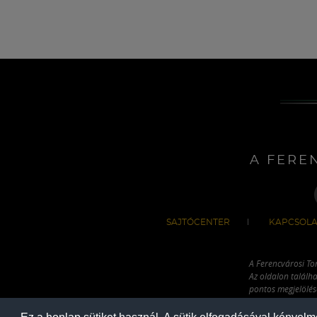
A FERE
SAJTÓCENTER
KAPCSOLA
A Ferencvárosi To
Az oldalon találha
pontos megjelölésé
hivatkozással has