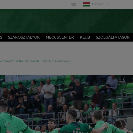
MAGYAR
S
SZAKOSZTÁLYOK
MECCSCENTER
KLUB
SZOLGÁLTATÁSOK
ÁLMODOM, A BARÁTNŐMET NÉHA MEGRÚGOM”