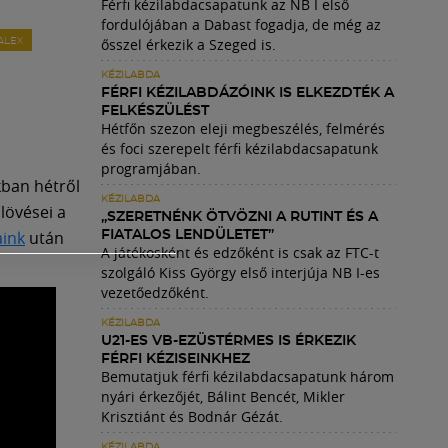
Férfi kézilabdacsapatunk az NB I első
fordulójában a Dabast fogadja, de még az
ősszel érkezik a Szeged is.
ALEX
KÉZILABDA
FÉRFI KÉZILABDÁZÓINK IS ELKEZDTÉK A
FELKÉSZÜLÉST
Hétfőn szezon eleji megbeszélés, felmérés
és foci szerepelt férfi kézilabdacsapatunk
programjában.
kban hétről
KÉZILABDA
lövései a
„SZERETNÉNK ÖTVÖZNI A RUTINT ÉS A
aink
után
FIATALOS LENDÜLETET”
A játékosként és edzőként is csak az FTC-t
szolgáló Kiss György első interjúja NB I-es
vezetőedzőként.
KÉZILABDA
U21-ES VB-EZÜSTÉRMES IS ÉRKEZIK
FÉRFI KÉZISEINKHEZ
Bemutatjuk férfi kézilabdacsapatunk három
nyári érkezőjét, Bálint Bencét, Mikler
Krisztiánt és Bodnár Gézát.
KÉZILABDA