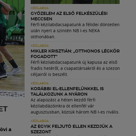
KÉZILABDA
GYŐZELEM AZ ELSŐ FELKÉSZÜLÉSI
MECCSEN
Férfi kézilabdacsapatunk a félidei döntetlen
után nyert a szintén NB I-es NEKA
otthonában.
KÉZILABDA
MIKLER KRISZTIÁN: „OTTHONOS LÉGKÖR
FOGADOTT”
Férfi kézilabdacsapatunk új kapusa az első
fradis hetéről, a csapattársakról és a szezon
céljairól is beszélt.
KÉZILABDA
KORÁBBI EL-ELLENFELÜNKKEL IS
TALÁLKOZUNK A NYÁRON
Az alapozást a héten kezdő férfi
kézilabdázóinkra öt ellenfél vár
ET
augusztusban, köztük három NB I-es rivális.
KÉZILABDA
AZ EGYIK FELJUTÓ ELLEN KEZDJÜK A
övi a
SZEZONT