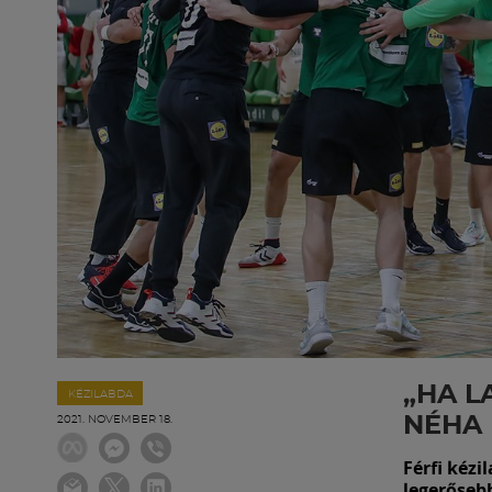
„HA 
KÉZILABDA
NÉHA
2021. NOVEMBER 18.
Férfi kézi
legerősebb