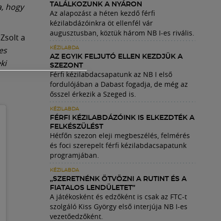
TALÁLKOZUNK A NYÁRON
a, hogy
Az alapozást a héten kezdő férfi
kézilabdázóinkra öt ellenfél vár
augusztusban, köztük három NB I-es rivális.
Zsolt a
es
KÉZILABDA
AZ EGYIK FELJUTÓ ELLEN KEZDJÜK A
ki
SZEZONT
Férfi kézilabdacsapatunk az NB I első
fordulójában a Dabast fogadja, de még az
ősszel érkezik a Szeged is.
KÉZILABDA
FÉRFI KÉZILABDÁZÓINK IS ELKEZDTÉK A
FELKÉSZÜLÉST
Hétfőn szezon eleji megbeszélés, felmérés
és foci szerepelt férfi kézilabdacsapatunk
programjában.
KÉZILABDA
„SZERETNÉNK ÖTVÖZNI A RUTINT ÉS A
FIATALOS LENDÜLETET”
A játékosként és edzőként is csak az FTC-t
szolgáló Kiss György első interjúja NB I-es
vezetőedzőként.