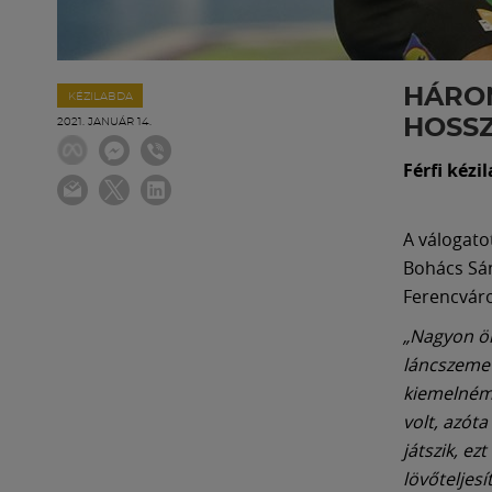
HÁROM
KÉZILABDA
HOSS
2021. JANUÁR 14.
Férfi kéz
A válogato
Bohács Sánd
Ferencvár
„Nagyon ör
láncszeme
kiemelném 
volt, azót
játszik, ez
lövőteljes