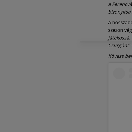
a Ferencvá
bizonyítsa
A hosszabb
szezon vég
játékossá. 
Csurgón!”
Kövess be