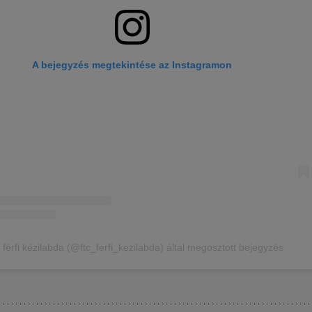
A bejegyzés megtekintése az Instagramon
férfi kézilabda (@ftc_ferfi_kezilabda) által megosztott bejegyzés