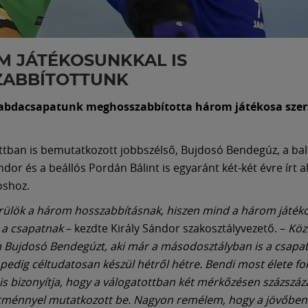
 JÁTÉKOSUNKKAL IS
ZABBÍTOTTUNK
ilabdacsapatunk meghosszabbította három játékosa szer
ttban is bemutatkozott jobbszélső, Bujdosó Bendegúz, a bal
or és a beállós Pordán Bálint is egyaránt két-két évre írt a
oshoz.
ülök a három hosszabbításnak, hiszen mind a három játéko
 a csapatnak
– kezdte Király Sándor szakosztályvezető. –
Köz
Bujdosó Bendegúzt, aki már a másodosztályban is a csapat
a pedig céltudatosan készül hétről hétre. Bendi most élete 
t is bizonyítja, hogy a válogatottban két mérkőzésen százszáz
ítménnyel mutatkozott be. Nagyon remélem, hogy a jövőbe