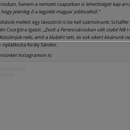
rosban, hanem a nemzeti csapatban is lehetőséget kap arr
, hogy jelenleg ő a legjobb magyar jobbszélső.”
ítások mellett egy távozóról is be kell számolnunk: Schäffer 
én Csurgóra igazol.
„Zsolt a Ferencvárosban vált stabil NB I-
Köszönjük neki, amit a klubért tett, és sok sikert kívánunk ne
– nyilatkozta Király Sándor.
nnünket Instagramon is: