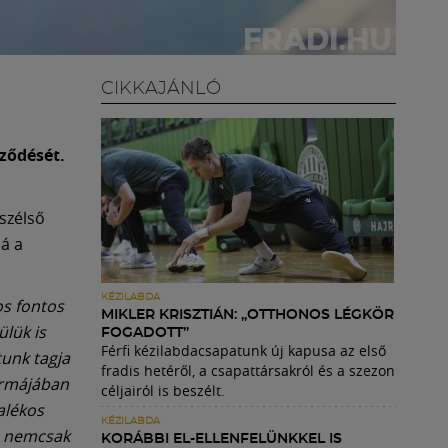
CIKKAJÁNLÓ
ződését.
szélső
lá a
KÉZILABDA
s fontos
MIKLER KRISZTIÁN: „OTTHONOS LÉGKÖR
ülük is
FOGADOTT”
Férfi kézilabdacsapatunk új kapusa az első
unk tagja
fradis hetéről, a csapattársakról és a szezon
formájában
céljairól is beszélt.
alékos
KÉZILABDA
n nemcsak
KORÁBBI EL-ELLENFELÜNKKEL IS