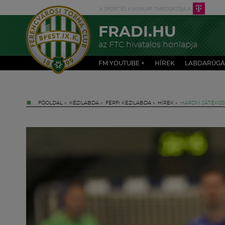
FRADI.HU
az FTC hivatalos honlapja
FM YOUTUBE +
HÍREK
LABDARÚGÁ
FŐOLDAL
»
KÉZILABDA
»
FÉRFI KÉZILABDA
»
HÍREK
»
HÁROM JÁTÉKOS