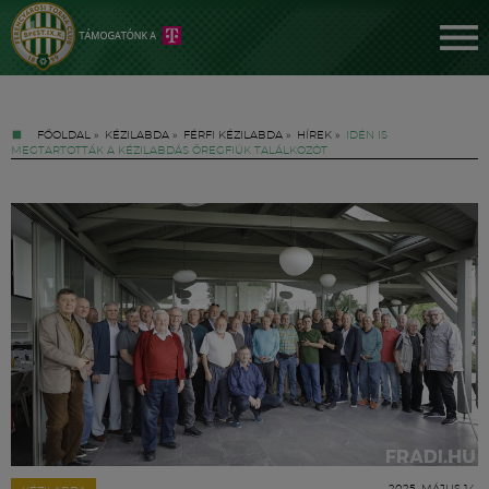
FŐOLDAL
»
KÉZILABDA
»
FÉRFI KÉZILABDA
»
HÍREK
»
IDÉN IS
MEGTARTOTTÁK A KÉZILABDÁS ÖREGFIÚK TALÁLKOZÓT
Jegyek
FM YouTube +
Hírek
2025. MÁJUS 14.