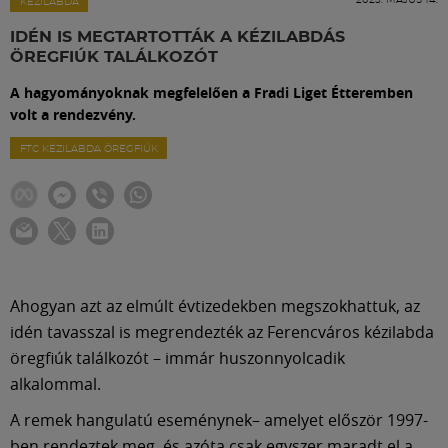
Labdarúgás
KÉZILABDA
IDÉN IS MEGTARTOTTÁK A KÉZILABDÁS
ÖREGFIÚK TALÁLKOZÓT
Szakosztályok
A hagyományoknak megfelelően a Fradi Liget Étteremben
volt a rendezvény.
Meccscenter
FTC KÉZILABDA ÖREGFIÚK
Klub
Szolgáltatások
Ahogyan azt az elmúlt évtizedekben megszokhattuk, az
Shop
idén tavasszal is megrendezték az Ferencváros kézilabda
öregfiúk találkozót – immár huszonnyolcadik
alkalommal.
Közösség
A remek hangulatú eseménynek– amelyet először 1997-
ben rendeztek meg, és azóta csak egyszer maradt el a