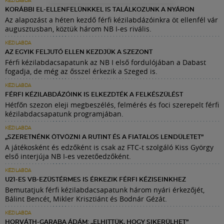
KÉZILABDA
KORÁBBI EL-ELLENFELÜNKKEL IS TALÁLKOZUNK A NYÁRON
Az alapozást a héten kezdő férfi kézilabdázóinkra öt ellenfél vár
augusztusban, köztük három NB I-es rivális.
KÉZILABDA
AZ EGYIK FELJUTÓ ELLEN KEZDJÜK A SZEZONT
Férfi kézilabdacsapatunk az NB I első fordulójában a Dabast
fogadja, de még az ősszel érkezik a Szeged is.
KÉZILABDA
FÉRFI KÉZILABDÁZÓINK IS ELKEZDTÉK A FELKÉSZÜLÉST
Hétfőn szezon eleji megbeszélés, felmérés és foci szerepelt férfi
kézilabdacsapatunk programjában.
KÉZILABDA
„SZERETNÉNK ÖTVÖZNI A RUTINT ÉS A FIATALOS LENDÜLETET”
A játékosként és edzőként is csak az FTC-t szolgáló Kiss György
első interjúja NB I-es vezetőedzőként.
KÉZILABDA
U21-ES VB-EZÜSTÉRMES IS ÉRKEZIK FÉRFI KÉZISEINKHEZ
Bemutatjuk férfi kézilabdacsapatunk három nyári érkezőjét,
Bálint Bencét, Mikler Krisztiánt és Bodnár Gézát.
KÉZILABDA
HORVÁTH-GARABA ÁDÁM: „ELHITTÜK, HOGY SIKERÜLHET”