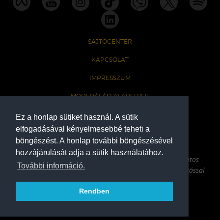
SAJTÓCENTER
KAPCSOLAT
IMPRESSZUM
MODERÁLÁSI ALAPELVEK
HONLAP ADATKEZELÉSI TÁJÉKOZTATÓ
Ez a honlap sütiket használ. A sütik
elfogadásával kényelmesebbé teheti a
böngészést. A honlap további böngészésével
A Ferencvárosi Torna Club hivatalos honlapja
hozzájárulását adja a sütik használatához.
Az oldalon található írott és képi anyagok csak a forrás pontos
További információ.
megjelölésével, internetes felhasználás esetén aktív hivatkozással
használhatóak fel.
Rendben
COPYRIGHT 2026