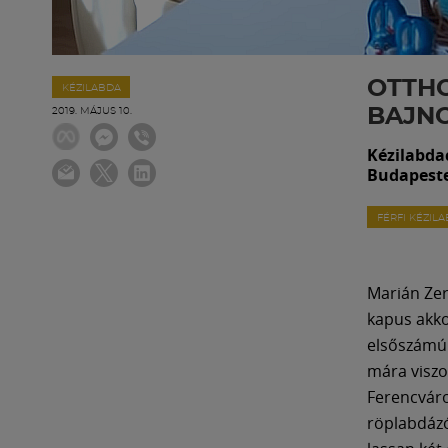
OTTHO
KÉZILABDA
BAJN
2019. MÁJUS 10.
Kézilabda
Budapeste
FÉRFI KÉZIL
Marián Zer
kapus akko
elsőszámú 
mára viszo
Ferencváro
röplabdázó