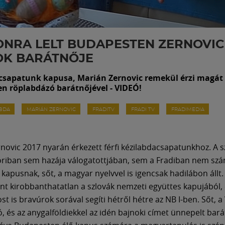
NRA LELT BUDAPESTEN ZERNOVIC
OK BARÁTNŐJE
csapatunk kapusa, Marián Zernovic remekül érzi magát
n röplabdázó barátnőjével - VIDEÓ!
ABDA
MARIÁN ZERNOVIC
FRADITV
FRADI TV
FRADIMEDIA
novic 2017 nyarán érkezett férfi kézilabdacsapatunkhoz. A s
riban sem hazája válogatottjában, sem a Fradiban nem szá
kapusnak, sőt, a magyar nyelvvel is igencsak hadilábon állt.
nt kirobbanthatatlan a szlovák nemzeti együttes kapujából, 
st is bravúrok sorával segíti hétről hétre az NB I-ben. Sőt, 
, és az anygalföldiekkel az idén bajnoki címet ünnepelt bará