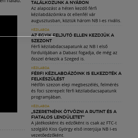
en halad.
TALÁLKOZUNK A NYÁRON
Az alapozást a héten kezdő férfi
kézilabdázóinkra öt ellenfél vár
augusztusban, köztük három NB I-es rivális.
KÉZILABDA
AZ EGYIK FELJUTÓ ELLEN KEZDJÜK A
SZEZONT
Férfi kézilabdacsapatunk az NB I első
fordulójában a Dabast fogadja, de még az
ősszel érkezik a Szeged is.
KÉZILABDA
FÉRFI KÉZILABDÁZÓINK IS ELKEZDTÉK A
FELKÉSZÜLÉST
Hétfőn szezon eleji megbeszélés, felmérés
és foci szerepelt férfi kézilabdacsapatunk
programjában.
KÉZILABDA
„SZERETNÉNK ÖTVÖZNI A RUTINT ÉS A
FIATALOS LENDÜLETET”
A játékosként és edzőként is csak az FTC-t
szolgáló Kiss György első interjúja NB I-es
vezetőedzőként.