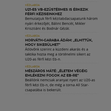
KÉZILABDA
U21-ES VB-EZÜSTÉRMES IS ÉRKEZIK
FÉRFI KÉZISEINKHEZ
Bemutatjuk férfi kézilabdacsapatunk három
nyári érkezőjét, Bálint Bencét, Mikler
Krisztiánt és Bodnár Gézát.
KÉZILABDA
HORVÁTH-GARABA ÁDÁM: „ELHITTÜK,
HOGY SIKERÜLHET”
Átlövőnk szerint a küzdeni akarás és a
taktika hozta meg a történelmi sikert az
U20-as férfi kézi Eb-n.
KÉZILABDA
MÉSZÁROS MÁTÉ: „ÉLETEM VÉGÉIG
EMLÉKEZNI FOGOK AZ EB-RE”
Beállónk nemcsak aranyat nyert az U20-as
férfi kézi Eb-n, de még a torna All Star-
csapatába is bekerült.