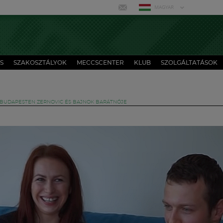
MAGYAR
S
SZAKOSZTÁLYOK
MECCSCENTER
KLUB
SZOLGÁLTATÁSOK
 BUDAPESTEN ZERNOVIC ÉS BAJNOK BARÁTNŐJE