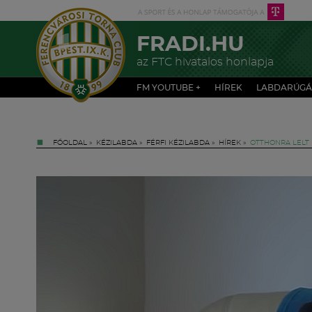
FRADI.HU
az FTC hivatalos honlapja
FM YOUTUBE +
HÍREK
LABDARÚGÁ
FŐOLDAL
»
KÉZILABDA
»
FÉRFI KÉZILABDA
»
HÍREK
»
OTTHONRA LELT