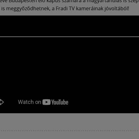
 éve Budapesten élő kapus számára a magyartanulás is szép
 is meggyőződhetnek, a Fradi TV kameráinak jóvoltából!