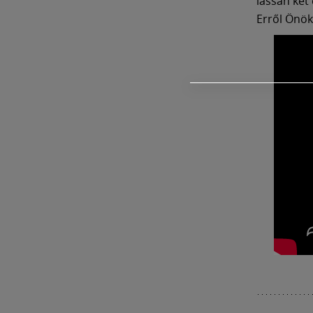
lassan két
Erről Önök