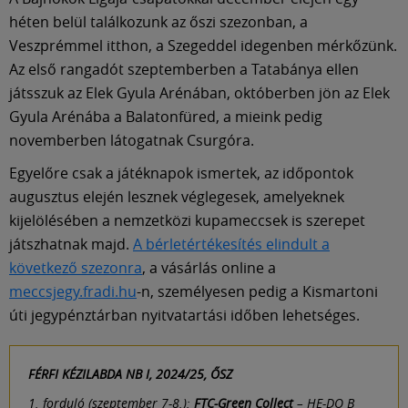
Múzeum
héten belül találkozunk az őszi szezonban, a
Veszprémmel itthon, a Szegeddel idegenben mérkőzünk.
English
Az első rangadót szeptemberben a Tatabánya ellen
játsszuk az Elek Gyula Arénában, októberben jön az Elek
Gyula Arénába a Balatonfüred, a mieink pedig
novemberben látogatnak Csurgóra.
Egyelőre csak a játéknapok ismertek, az időpontok
augusztus elején lesznek véglegesek, amelyeknek
kijelölésében a nemzetközi kupameccsek is szerepet
játszhatnak majd.
A bérletértékesítés elindult a
következő szezonra
, a vásárlás online a
meccsjegy.fradi.hu
-n, személyesen pedig a Kismartoni
úti jegypénztárban nyitvatartási időben lehetséges.
FÉRFI KÉZILABDA NB I, 2024/25, ŐSZ
1. forduló (szeptember 7-8.):
FTC-Green Collect
– HE-DO B