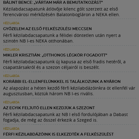
BÁLINT BENCE: „VÁRTAM MÁR A BEMUTATKOZÁST”
Kézilabdacsapatunk átlövője kilenc gólt szerzett az első
ferencvárosi mérkőzésén Balatonbogláron a NEKA ellen.
KÉZILABDA
GYŐZELEM AZ ELSŐ FELKÉSZÜLÉSI MECCSEN
Férfi kézilabdacsapatunk a félidei döntetlen után nyert a
szintén NB I-es NEKA otthonában.
KÉZILABDA
MIKLER KRISZTIÁN: „OTTHONOS LÉGKÖR FOGADOTT”
Férfi kézilabdacsapatunk új kapusa az első fradis hetéről, a
csapattársakról és a szezon céljairól is beszélt.
KÉZILABDA
KORÁBBI EL-ELLENFELÜNKKEL IS TALÁLKOZUNK A NYÁRON
Az alapozást a héten kezdő férfi kézilabdázóinkra öt ellenfél vár
augusztusban, köztük három NB I-es rivális.
KÉZILABDA
AZ EGYIK FELJUTÓ ELLEN KEZDJÜK A SZEZONT
Férfi kézilabdacsapatunk az NB I első fordulójában a Dabast
fogadja, de még az ősszel érkezik a Szeged is.
KÉZILABDA
FÉRFI KÉZILABDÁZÓINK IS ELKEZDTÉK A FELKÉSZÜLÉST