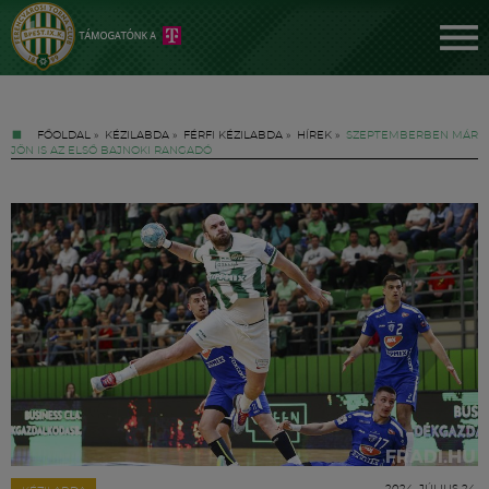
FŐOLDAL
»
KÉZILABDA
»
FÉRFI KÉZILABDA
»
HÍREK
»
SZEPTEMBERBEN MÁR
JÖN IS AZ ELSŐ BAJNOKI RANGADÓ
Jegyek
FM YouTube +
Hírek
2024. JÚLIUS 24.