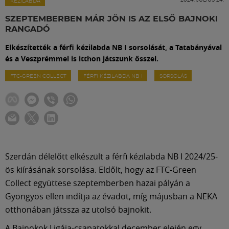
Labdarúgás
KÉZILABDA
SZEPTEMBERBEN MÁR JÖN IS AZ ELSŐ BAJNOKI
RANGADÓ
Szakosztályok
Elkészítették a férfi kézilabda NB I sorsolását, a Tatabányával
és a Veszprémmel is itthon játszunk ősszel.
Meccscenter
FTC-GREEN COLLECT
FÉRFI KÉZILABDA NB I
SORSOLÁS
Klub
Szolgáltatások
Szerdán délelőtt elkészült a férfi kézilabda NB I 2024/25-
Shop
ös kiírásának sorsolása. Eldőlt, hogy az FTC-Green
Collect együttese szeptemberben hazai pályán a
Gyöngyös ellen indítja az évadot, míg májusban a NEKA
Közösség
otthonában játssza az utolsó bajnokit.
A Bajnokok Ligája-csapatokkal december elején egy