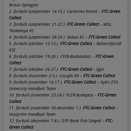
Braun Gyöngyös
2. forduló (szeptember 14-15.): Carbonex-Komló –
FTC-Green
Collect
3. forduló (szeptember 21-22.):
FTC-Green Collect
– MOL
Tatabánya KC
4. forduló (szeptember 28-29.): Dabas KC –
FTC-Green Collect
5. forduló (október 12-13.):
FTC-Green Collect
– Balatonfüredi
KSE
6. forduló (október 19-20.): CYEB-Budakalász –
FTC-Green
Collect
7. forduló (október 26-27.):
FTC-Green Collect
– Eger
8. forduló (november 2-3.): Csurgói KK –
FTC-Green Collect
9. forduló (november 16-17.):
FTC-Green Collect
– Győri ETO
University Handball Team
10. forduló (november 23-24.): PLER-Budapest –
FTC-Green
Collect
11. forduló (november 30-december 1.):
FTC-Green Collect
–
Veszprém Handball Team
12. forduló (december 7-8.): OTP Bank Pick Szeged –
FTC-
Green Collect