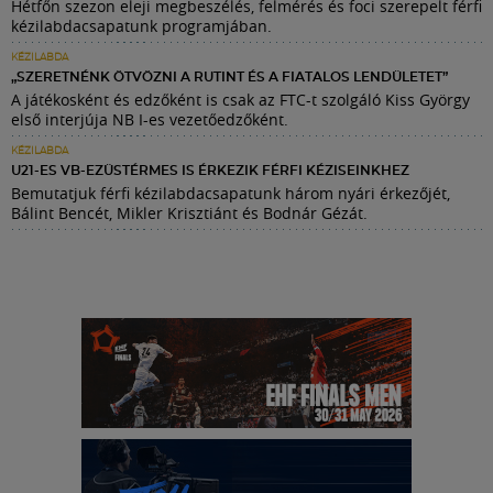
Hétfőn szezon eleji megbeszélés, felmérés és foci szerepelt férfi
kézilabdacsapatunk programjában.
KÉZILABDA
„SZERETNÉNK ÖTVÖZNI A RUTINT ÉS A FIATALOS LENDÜLETET”
A játékosként és edzőként is csak az FTC-t szolgáló Kiss György
első interjúja NB I-es vezetőedzőként.
KÉZILABDA
U21-ES VB-EZÜSTÉRMES IS ÉRKEZIK FÉRFI KÉZISEINKHEZ
Bemutatjuk férfi kézilabdacsapatunk három nyári érkezőjét,
Bálint Bencét, Mikler Krisztiánt és Bodnár Gézát.