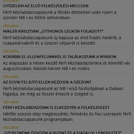
KÉZILABDA
GYŐZELEM AZ ELSŐ FELKÉSZÜLÉSI MECCSEN
Férfi kézilabdacsapatunk a félidei döntetlen után nyert a
szintén NB I-es NEKA otthonában.
KÉZILABDA
MIKLER KRISZTIÁN: „OTTHONOS LÉGKÖR FOGADOTT”
Férfi kézilabdacsapatunk új kapusa az első fradis hetéről, a
csapattársakról és a szezon céljairól is beszélt.
KÉZILABDA
KORÁBBI EL-ELLENFELÜNKKEL IS TALÁLKOZUNK A NYÁRON
Az alapozást a héten kezdő férfi kézilabdázóinkra öt ellenfél vár
augusztusban, köztük három NB I-es rivális.
KÉZILABDA
AZ EGYIK FELJUTÓ ELLEN KEZDJÜK A SZEZONT
Férfi kézilabdacsapatunk az NB I első fordulójában a Dabast
fogadja, de még az ősszel érkezik a Szeged is.
KÉZILABDA
FÉRFI KÉZILABDÁZÓINK IS ELKEZDTÉK A FELKÉSZÜLÉST
Hétfőn szezon eleji megbeszélés, felmérés és foci szerepelt férfi
kézilabdacsapatunk programjában.
KÉZILABDA
„SZERETNÉNK ÖTVÖZNI A RUTINT ÉS A FIATALOS LENDÜLETET”