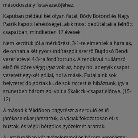
Múzeum
másodosztály listavezetőjéhez.
Kapuban például két olyan fiatal, Bódy Botond és Nagy
English
Patrik kapott lehetőséget, akik most debütáltak a felnőtt
csapatban, mindketten 17 évesek.
Nem kezdtük jól a mérkőzést, 3-1-re elmentek a hazaiak,
de onnan a két gyors indításgólt szerző Bujdosó Bendi
vezérletével 4-3-ra fordítottunk. A rendkívül hullámzó
első félidőre végig igaz volt az, hogy hol az egyik csapat
vezetett egy-két góllal, hol a másik. Fiataljaink sok
helyzetet dolgoztak ki, de sok ziccert is hibáztunk, így a
szünetben három gól volt a Skaliczki-csapat előnye. (15-
12)
A második félidőben nagyrészt a serdülő és ifi
játékosainkat játszattuk, a váciak fokozatosan el is
húztak, és végül hétgólos győzelmet arattak.
A Ligakupában két győzelemmel és három vereséggel