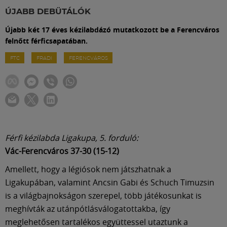
Labdarúgás
ÚJABB DEBÜTÁLÓK
Újabb két 17 éves kézilabdázó mutatkozott be a Ferencváros
Szakosztályok
felnőtt férficsapatában.
FTC
FRADI
FERENCVÁROS
Meccscenter
Klub
Szolgáltatások
Férfi kézilabda Ligakupa, 5. forduló:
Vác-Ferencváros 37-30 (15-12)
Shop
Amellett, hogy a légiósok nem játszhatnak a
Ligakupában, valamint Ancsin Gabi és Schuch Timuzsin
Közösség
is a világbajnokságon szerepel, több játékosunkat is
meghívták az utánpótlásválogatottakba, így
meglehetősen tartalékos együttessel utaztunk a