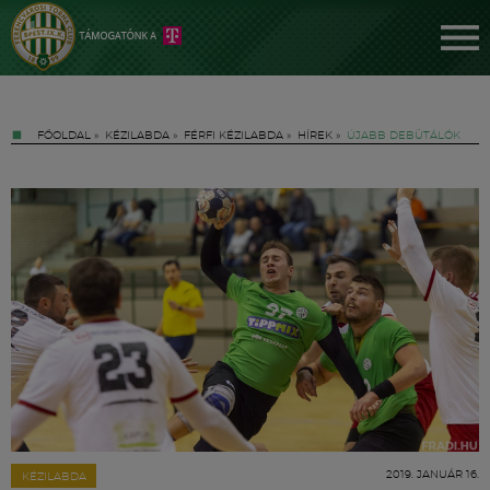
FŐOLDAL
»
KÉZILABDA
»
FÉRFI KÉZILABDA
»
HÍREK
»
ÚJABB DEBÜTÁLÓK
Jegyek
FM YouTube +
Hírek
2019. JANUÁR 16.
KÉZILABDA