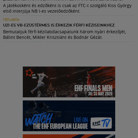
A játékosként és edzőként is csak az FTC-t szolgáló Kiss György
első interjúja NB I-es vezetőedzőként.
KÉZILABDA
U21-ES VB-EZÜSTÉRMES IS ÉRKEZIK FÉRFI KÉZISEINKHEZ
Bemutatjuk férfi kézilabdacsapatunk három nyári érkezőjét,
Bálint Bencét, Mikler Krisztiánt és Bodnár Gézát.