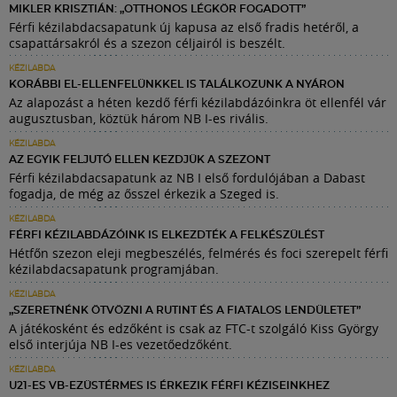
MIKLER KRISZTIÁN: „OTTHONOS LÉGKÖR FOGADOTT”
Férfi kézilabdacsapatunk új kapusa az első fradis hetéről, a
csapattársakról és a szezon céljairól is beszélt.
KÉZILABDA
KORÁBBI EL-ELLENFELÜNKKEL IS TALÁLKOZUNK A NYÁRON
Az alapozást a héten kezdő férfi kézilabdázóinkra öt ellenfél vár
augusztusban, köztük három NB I-es rivális.
KÉZILABDA
AZ EGYIK FELJUTÓ ELLEN KEZDJÜK A SZEZONT
Férfi kézilabdacsapatunk az NB I első fordulójában a Dabast
fogadja, de még az ősszel érkezik a Szeged is.
KÉZILABDA
FÉRFI KÉZILABDÁZÓINK IS ELKEZDTÉK A FELKÉSZÜLÉST
Hétfőn szezon eleji megbeszélés, felmérés és foci szerepelt férfi
kézilabdacsapatunk programjában.
KÉZILABDA
„SZERETNÉNK ÖTVÖZNI A RUTINT ÉS A FIATALOS LENDÜLETET”
A játékosként és edzőként is csak az FTC-t szolgáló Kiss György
első interjúja NB I-es vezetőedzőként.
KÉZILABDA
U21-ES VB-EZÜSTÉRMES IS ÉRKEZIK FÉRFI KÉZISEINKHEZ