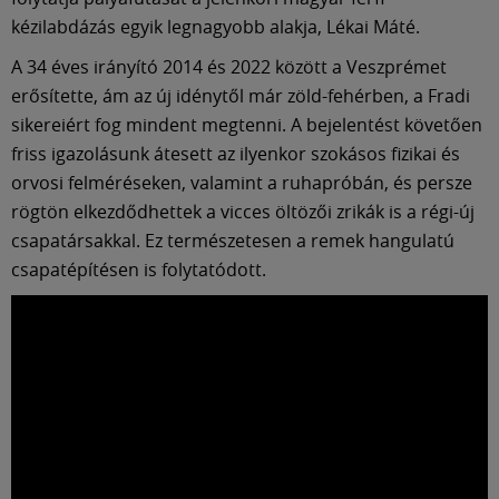
Múzeum
kézilabdázás egyik legnagyobb alakja, Lékai Máté.
A 34 éves irányító 2014 és 2022 között a Veszprémet
English
erősítette, ám az új idénytől már zöld-fehérben, a Fradi
sikereiért fog mindent megtenni. A bejelentést követően
friss igazolásunk átesett az ilyenkor szokásos fizikai és
orvosi felméréseken, valamint a ruhapróbán, és persze
rögtön elkezdődhettek a vicces öltözői zrikák is a régi-új
csapatársakkal. Ez természetesen a remek hangulatú
csapatépítésen is folytatódott.