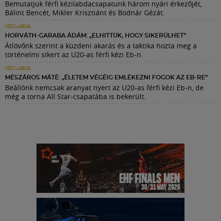
Bemutatjuk férfi kézilabdacsapatunk három nyári érkezőjét,
Bálint Bencét, Mikler Krisztiánt és Bodnár Gézát.
KÉZILABDA
HORVÁTH-GARABA ÁDÁM: „ELHITTÜK, HOGY SIKERÜLHET”
Átlövőnk szerint a küzdeni akarás és a taktika hozta meg a
történelmi sikert az U20-as férfi kézi Eb-n.
KÉZILABDA
MÉSZÁROS MÁTÉ: „ÉLETEM VÉGÉIG EMLÉKEZNI FOGOK AZ EB-RE”
Beállónk nemcsak aranyat nyert az U20-as férfi kézi Eb-n, de
még a torna All Star-csapatába is bekerült.