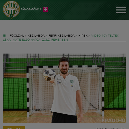
FŐOLDAL
»
KÉZILABDA
»
FÉRFI KÉZILABDA
»
HÍREK
»
VIDEÓ: ÍGY TELTEK
LÉKAI MÁTÉ ELSŐ NAPJAI ZÖLD-FEHÉRBEN
Jegyek
FM YouTube +
Hírek
2022. AUGUSZTUS 11.