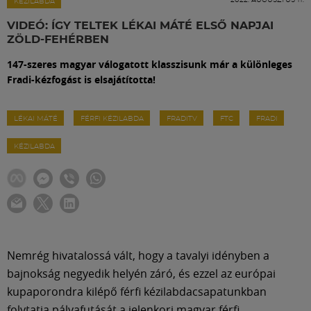
Labdarúgás
KÉZILABDA
VIDEÓ: ÍGY TELTEK LÉKAI MÁTÉ ELSŐ NAPJAI
ZÖLD-FEHÉRBEN
Szakosztályok
147-szeres magyar válogatott klasszisunk már a különleges
Fradi-kézfogást is elsajátította!
Meccscenter
LÉKAI MÁTÉ
FÉRFI KÉZILABDA
FRADITV
FTC
FRADI
Klub
KÉZILABDA
Szolgáltatások
Shop
Nemrég hivatalossá vált, hogy a tavalyi idényben a
Közösség
bajnokság negyedik helyén záró, és ezzel az európai
kupaporondra kilépő férfi kézilabdacsapatunkban
folytatja pályafutását a jelenkori magyar férfi