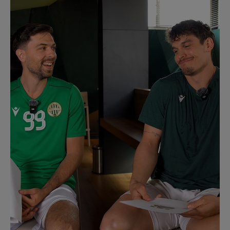
Múzeum
English