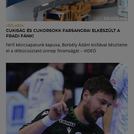
KÉZILABDA
CUKISÁG ÉS CUKORSOKK FARSANGRA! ELKÉSZÜLT A
FRADI FÁNK!
Férfi kézicsapatunk kapusa, Borbély Ádám kisfiával készítette
el a télbúcsúztató ünnep finomságát – VIDEÓ