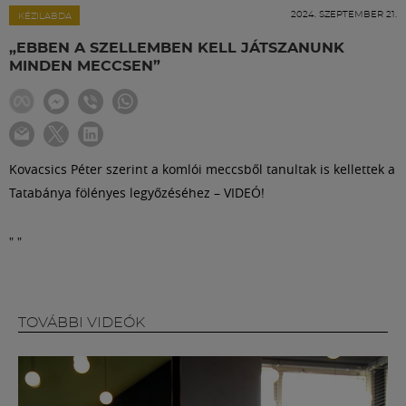
Labdarúgás
2024. SZEPTEMBER 21.
KÉZILABDA
„EBBEN A SZELLEMBEN KELL JÁTSZANUNK
Szakosztályok
MINDEN MECCSEN”
Meccscenter
Kovacsics Péter szerint a komlói meccsből tanultak is kellettek a
Klub
Tatabánya fölényes legyőzéséhez – VIDEÓ!
Szolgáltatások
"
"
Shop
TOVÁBBI VIDEÓK
Közösség