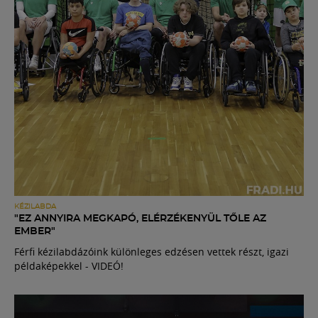
KÉZILABDA
"EZ ANNYIRA MEGKAPÓ, ELÉRZÉKENYÜL TŐLE AZ
EMBER"
Férfi kézilabdázóink különleges edzésen vettek részt, igazi
példaképekkel - VIDEÓ!