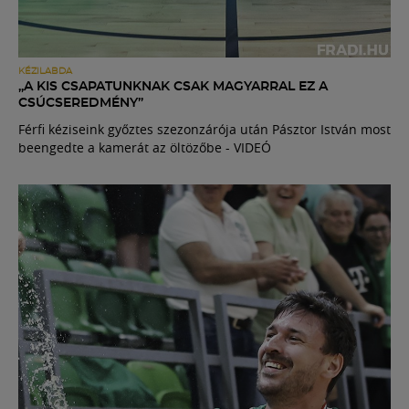
KÉZILABDA
„A KIS CSAPATUNKNAK CSAK MAGYARRAL EZ A
CSÚCSEREDMÉNY”
Férfi kéziseink győztes szezonzárója után Pásztor István most
beengedte a kamerát az öltözőbe - VIDEÓ