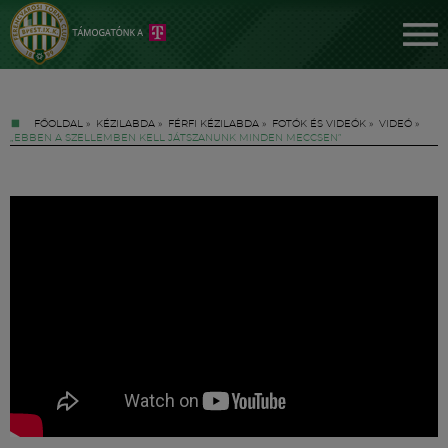
FŐOLDAL
»
KÉZILABDA
»
FÉRFI KÉZILABDA
»
FOTÓK ÉS VIDEÓK
»
VIDEÓ
»
„EBBEN A SZELLEMBEN KELL JÁTSZANUNK MINDEN MECCSEN”
Jegyek
FM YouTube +
Hírek