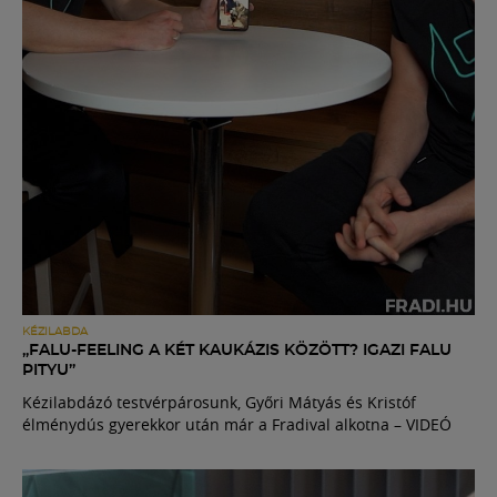
KÉZILABDA
„FALU-FEELING A KÉT KAUKÁZIS KÖZÖTT? IGAZI FALU
PITYU”
Kézilabdázó testvérpárosunk, Győri Mátyás és Kristóf
élménydús gyerekkor után már a Fradival alkotna – VIDEÓ