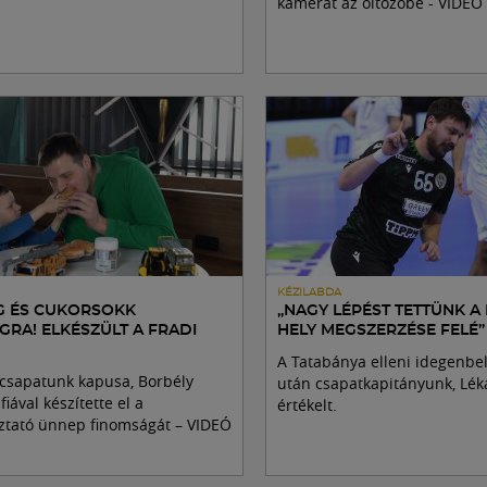
kamerát az öltözőbe - VIDEÓ
KÉZILABDA
G ÉS CUKORSOKK
„NAGY LÉPÉST TETTÜNK A
GRA! ELKÉSZÜLT A FRADI
HELY MEGSZERZÉSE FELÉ”
A Tatabánya elleni idegenbe
zicsapatunk kapusa, Borbély
után csapatkapitányunk, Lék
iával készítette el a
értékelt.
ztató ünnep finomságát – VIDEÓ