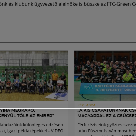
nk és klubunk ügyvezető alelnöke is büszke az FTC-Green Co
KÉZILABDA
NYIRA MEGKAPÓ,
„A KIS CSAPATUNKNAK CS
KENYÜL TŐLE AZ EMBER"
MAGYARRAL EZ A CSÚCS
zilabdázóink különleges edzésen
Férfi kéziseink győztes szezo
szt, igazi példaképekkel - VIDEÓ!
után Pásztor István most be