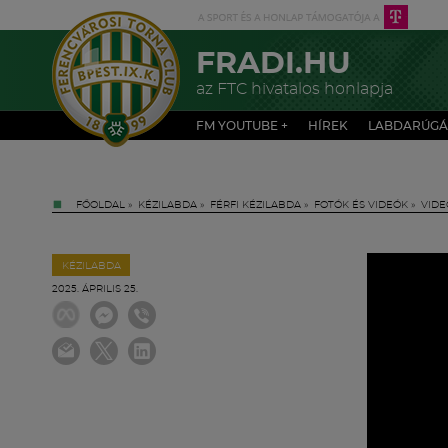
FRADI.HU
az FTC hivatalos honlapja
FM YOUTUBE +
HÍREK
LABDARÚGÁ
FŐOLDAL
»
KÉZILABDA
»
FÉRFI KÉZILABDA
»
FOTÓK ÉS VIDEÓK
»
VIDE
KÉZILABDA
2025. ÁPRILIS 25.