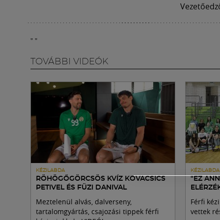
Vezetőedző
"
"
TOVÁBBI VIDEÓK
KÉZILABDA
KÉZILABDA
RÖHÖGŐGÖRCSÖS KVÍZ KOVACSICS
"EZ AN
PETIVEL ÉS FÜZI DANIVAL
ELÉRZÉ
Meztelenül alvás, dalverseny,
Férfi ké
tartalomgyártás, csajozási tippek férfi
vettek ré