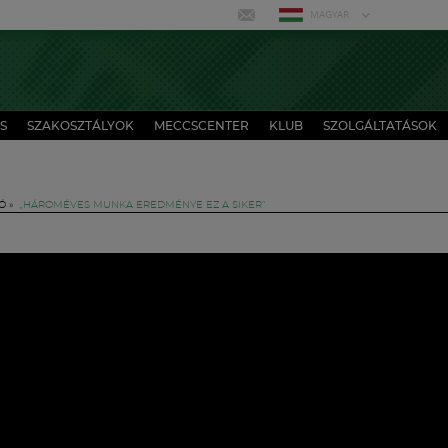
MAGYAR
S
SZAKOSZTÁLYOK
MECCSCENTER
KLUB
SZOLGÁLTATÁSOK
Ó
»
„HÁROMÉVES MUNKA EREDMÉNYE EZ A SIKER”