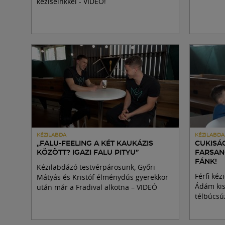
kéziseinkkel - VIDEÓ!
KÉZILABDA
KÉZILABDA
„FALU-FEELING A KÉT KAUKÁZIS
CUKISÁ
KÖZÖTT? IGAZI FALU PITYU”
FARSAN
FÁNK!
Kézilabdázó testvérpárosunk, Győri
Férfi ké
Mátyás és Kristóf élménydús gyerekkor
Ádám kisf
után már a Fradival alkotna – VIDEÓ
télbúcsú