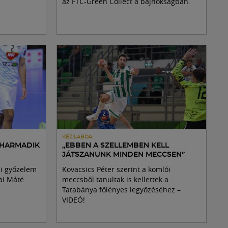
az FTC-Green Collect a bajnokságban.
KÉZILABDA
 HARMADIK
„EBBEN A SZELLEMBEN KELL
JÁTSZANUNK MINDEN MECCSEN”
li győzelem
Kovacsics Péter szerint a komlói
ai Máté
meccsből tanultak is kellettek a
Tatabánya fölényes legyőzéséhez –
VIDEÓ!