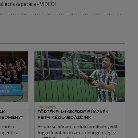
llect csapatára - VIDEÓ!
KÉZILABDA
AK
TÖRTÉNELMI SIKERRE BÜSZKÉK
EREDMÉNY”
FÉRFI KÉZILABDÁZÓINK
nzárója
Az utolsó három forduló eredményétől
engedte a
függetlenül biztosan a dobogón végez