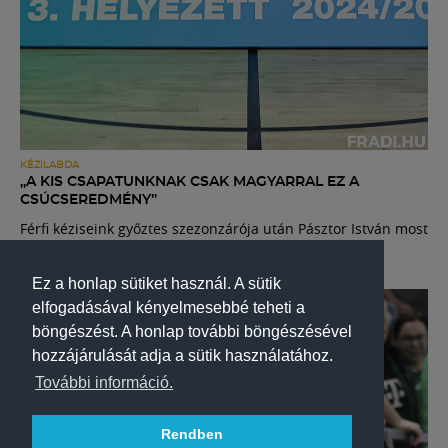
KÉZILABDA
„A KIS CSAPATUNKNAK CSAK MAGYARRAL EZ A
CSÚCSEREDMÉNY”
Férfi kéziseink győztes szezonzárója után Pásztor István most
beengedte a kamerát az öltözőbe - VIDEÓ
Ez a honlap sütiket használ. A sütik
elfogadásával kényelmesebbé teheti a
böngészést. A honlap további böngészésével
hozzájárulását adja a sütik használatához.
További információ.
Rendben