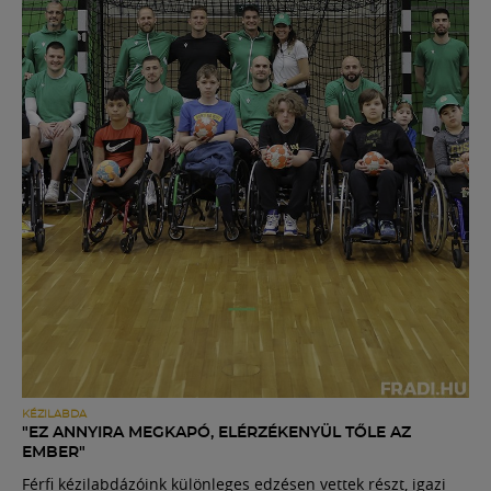
KÉZILABDA
"EZ ANNYIRA MEGKAPÓ, ELÉRZÉKENYÜL TŐLE AZ
EMBER"
Férfi kézilabdázóink különleges edzésen vettek részt, igazi