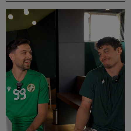
Múzeum
English