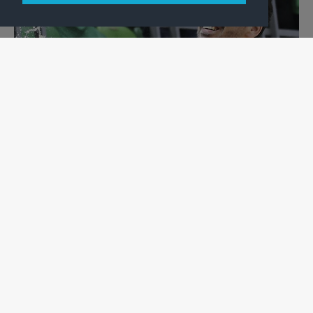
KÉZILABDA
TÖRTÉNELMI SIKERRE BÜSZKÉK FÉRFI KÉZILABDÁZÓINK
Az utolsó három forduló eredményétől függetlenül biztosan