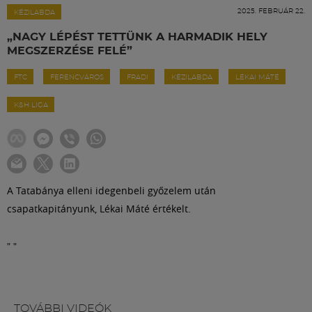
Labdarúgás
2025. FEBRUÁR 22.
KÉZILABDA
„NAGY LÉPÉST TETTÜNK A HARMADIK HELY
Szakosztályok
MEGSZERZÉSE FELÉ”
FTC
FERENCVÁROS
FRADI
KÉZILABDA
LÉKAI MÁTÉ
Meccscenter
K&H LIGA
Klub
Szolgáltatások
A Tatabánya elleni idegenbeli győzelem után
csapatkapitányunk, Lékai Máté értékelt.
Shop
"
"
Közösség
TOVÁBBI VIDEÓK