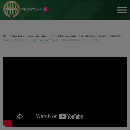
FŐOLDAL
»
KÉZILABDA
»
FÉRFI KÉZILABDA
»
FOTÓK ÉS VIDEÓK
»
VIDEÓ
»
„NAGY LÉPÉST TETTÜNK A HARMADIK HELY MEGSZERZÉSE FELÉ”
Jegyek
FM YouTube +
Hírek