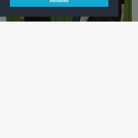
Rendben
KÉZILABDA
„HA HIBÁZUNK, TANULJUNK BELŐLE!” - HEINE
MENTALITÁSA
Női kézilabdacsapatunk vezetőedzője volt az egyik fő előadó
a Szakmai Napon.