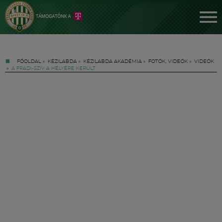
FŐOLDAL
»
KÉZILABDA
»
KÉZILABDA AKADÉMIA
»
FOTÓK, VIDEÓK
»
VIDEÓK
»
A FRADI-SZÍV A HELYÉRE KERÜLT
Jegyek
FM YouTube +
Hírek