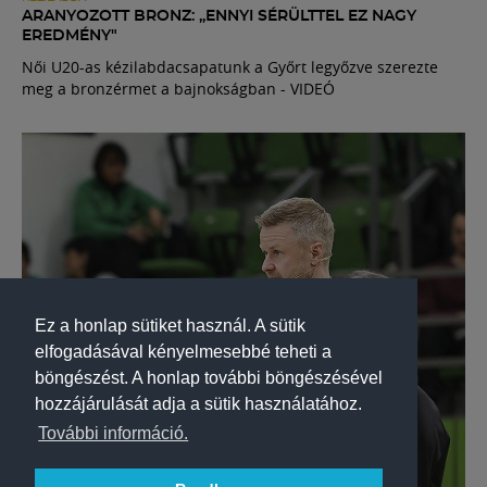
ARANYOZOTT BRONZ: „ENNYI SÉRÜLTTEL EZ NAGY
EREDMÉNY"
Női U20-as kézilabdacsapatunk a Győrt legyőzve szerezte
meg a bronzérmet a bajnokságban - VIDEÓ
Ez a honlap sütiket használ. A sütik
elfogadásával kényelmesebbé teheti a
böngészést. A honlap további böngészésével
hozzájárulását adja a sütik használatához.
További információ.