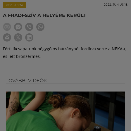
Labdarúgás
2022. JÚNIUS 13.
KÉZILABDA
A FRADI-SZÍV A HELYÉRE KERÜLT
Szakosztályok
Meccscenter
Férfi ificsapatunk négygólos hátrányból fordítva verte a NEKA-t,
és lett bronzérmes.
Klub
Szolgáltatások
TOVÁBBI VIDEÓK
Shop
Közösség