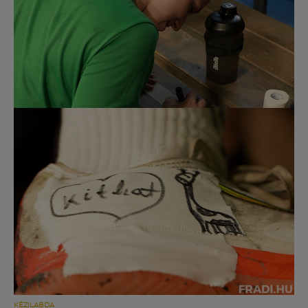
Múzeum
English
KÉZILABDA