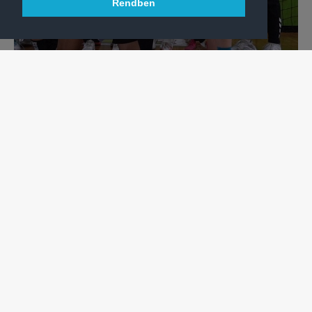
Rendben
KÉZILABDA
ILYEN VOLT AZ AKADÉMIAI KIVÁLASZTÓ!
Különleges válogató helyszíne volt az Elek Gyula Aréna –
VIDEÓ!