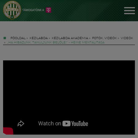
FŐOLDAL
»
KÉZILABDA
»
KÉZILABDA AKADÉMIA
»
FOTÓK, VIDEÓK
»
VIDEÓK
»
„HA HIBÁZUNK, TANULJUNK BELŐLE!” - HEINE MENTALITÁSA
Jegyek
FM YouTube +
Hírek