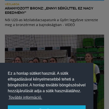
KÉZILABDA
ARANYOZOTT BRONZ: „ENNYI SÉRÜLTTEL EZ NAGY
EREDMÉNY"
Női U20-as kézilabdacsapatunk a Győrt legyőzve szerezte
meg a bronzérmet a bajnokságban - VIDEÓ
Ez a honlap sütiket használ. A sütik
elfogadásával kényelmesebbé teheti a
böngészést. A honlap további böngészésével
hozzájárulását adja a sütik használatához.
További információ.