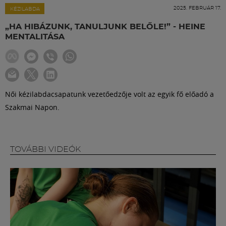
Labdarúgás
2025. FEBRUÁR 17.
KÉZILABDA
„HA HIBÁZUNK, TANULJUNK BELŐLE!” - HEINE
Szakosztályok
MENTALITÁSA
Meccscenter
Női kézilabdacsapatunk vezetőedzője volt az egyik fő előadó a
Klub
Szakmai Napon.
Szolgáltatások
TOVÁBBI VIDEÓK
Shop
Közösség