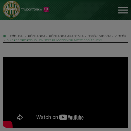
FŐOLDAL
»
KÉZILABDA
»
KÉZILABDA AKADÉMIA
»
FOTÓK, VIDEÓK
»
VIDEÓK
»
SIKERES SPORTOLÓ LENNÉL? KLASSZISAINK MOST SEGÍTENEK!
Jegyek
FM YouTube +
Hírek