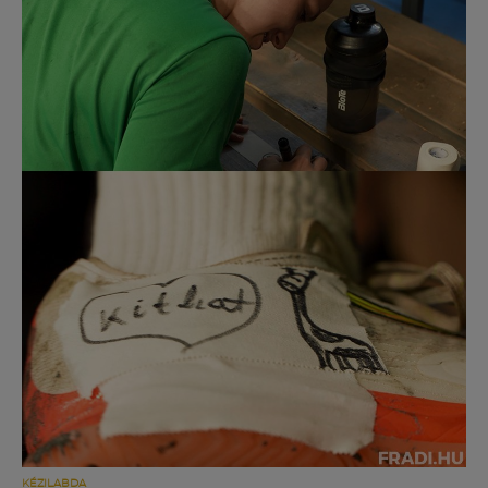
Múzeum
English
KÉZILABDA