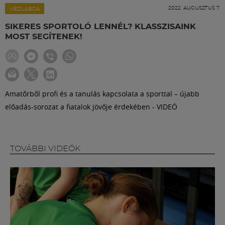
Labdarúgás
2022. AUGUSZTUS 7.
KÉZILABDA
SIKERES SPORTOLÓ LENNÉL? KLASSZISAINK
Szakosztályok
MOST SEGÍTENEK!
Meccscenter
Amatőrből profi és a tanulás kapcsolata a sporttal – újabb
Klub
előadás-sorozat a fiatalok jövője érdekében - VIDEÓ
Szolgáltatások
TOVÁBBI VIDEÓK
Shop
Közösség