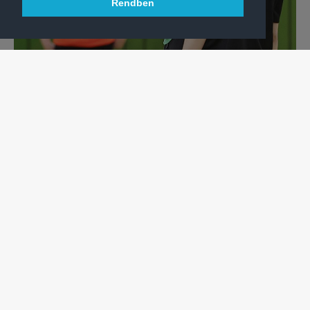
Rendben
KÉZILABDA
„HA HIBÁZUNK, TANULJUNK BELŐLE!” - HEINE
MENTALITÁSA
Női kézilabdacsapatunk vezetőedzője volt az egyik fő előadó
a Szakmai Napon.