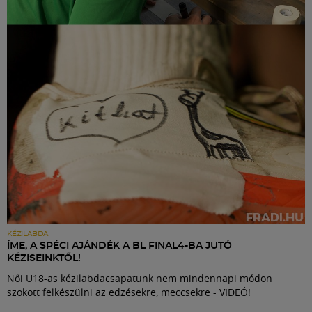
Labdarúgás
Szakosztályok
Meccscenter
Klub
Szolgáltatások
Shop
KÉZILABDA
ÍME, A SPÉCI AJÁNDÉK A BL FINAL4-BA JUTÓ
KÉZISEINKTŐL!
Közösség
Női U18-as kézilabdacsapatunk nem mindennapi módon
szokott felkészülni az edzésekre, meccsekre - VIDEÓ!