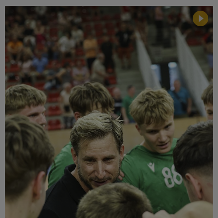
Múzeum
English