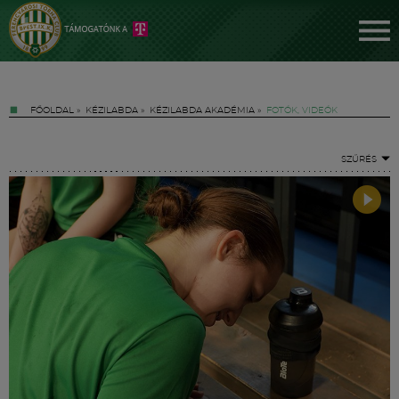
FŐOLDAL
»
KÉZILABDA
»
KÉZILABDA AKADÉMIA
»
FOTÓK, VIDEÓK
SZŰRÉS
Jegyek
FM YouTube +
Hírek