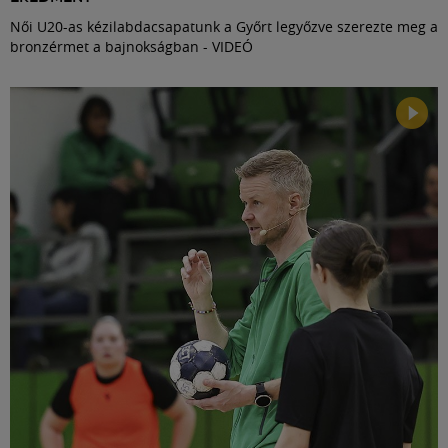
Női U20-as kézilabdacsapatunk a Győrt legyőzve szerezte meg a
bronzérmet a bajnokságban - VIDEÓ