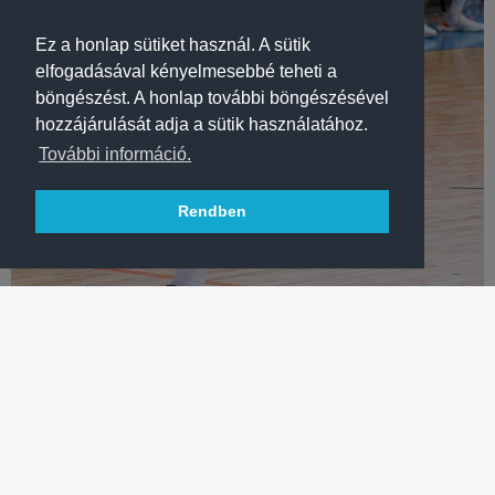
Ez a honlap sütiket használ. A sütik
elfogadásával kényelmesebbé teheti a
böngészést. A honlap további böngészésével
hozzájárulását adja a sütik használatához.
További információ.
Rendben
KÉZILABDA
"EZ AZ UTUNK, A MAGYAR GYEREKEKEK!"
Egy évvel fiatalabbakból álló csapattal is bajnoki ezüstérmes
lett serdülő fiú együttesünk.