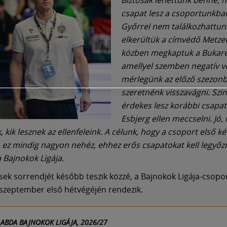
csapat lesz a csoportunkba
Győrrel nem találkozhattun
elkerültük a címvédő Metzet
közben megkaptuk a Bukare
amellyel szemben negatív vo
mérlegünk az előző szezonb
szeretnénk visszavágni. Szi
érdekes lesz korábbi csapa
Esbjerg ellen meccselni. Jó
 kik lesznek az ellenfeleink. A célunk, hogy a csoport első k
 ez mindig nagyon nehéz, ehhez erős csapatokat kell legyőz
a Bajnokok Ligája.
ek sorrendjét később teszik közzé, a Bajnokok Ligája-csopo
 szeptember első hétvégéjén rendezik.
LABDA BAJNOKOK LIGÁJA, 2026/27