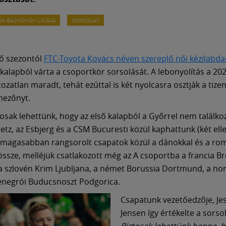
DA BAJNOKOK LIGÁJA
SORSOLÁS
ő szezontól
FTC-Toyota Kovács néven szereplő női kézilabd
kalapból várta a csoportkör sorsolását. A lebonyolítás a 20
ozatlan maradt, tehát ezúttal is két nyolcasra osztják a tize
mezőnyt.
osak lehettünk, hogy az első kalapból a Győrrel nem találkoz
tz, az Esbjerg és a CSM Bucuresti közül kaphattunk (két elle
gmagasabban rangsorolt csapatok közül a dánokkal és a ro
össze, melléjük csatlakozott még az A csoportba a francia Br
a szlovén Krim Ljubljana, a német Borussia Dortmund, a no
enegrói Buducsnoszt Podgorica.
Csapatunk vezetőedzője, Je
Jensen így értékelte a sorso
Biztosak lehettünk benne, h