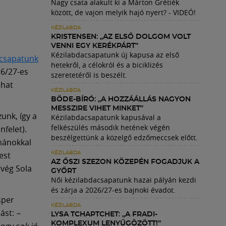
Nagy csata alakult ki a Márton Grétiék
között, de vajon melyik hajó nyert? - VIDEÓ!
KÉZILABDA
KRISTENSEN: „AZ ELSŐ DOLGOM VOLT
VENNI EGY KERÉKPÁRT”
Kézilabdacsapatunk új kapusa az első
acsapatunk
hetekről, a célokról és a biciklizés
26/27-es
szeretetéről is beszélt.
nhat
KÉZILABDA
BÖDE-BÍRÓ: „A HOZZÁÁLLÁS NAGYON
MESSZIRE VIHET MINKET”
unk, így a
Kézilabdacsapatunk kapusával a
felkészülés második hetének végén
nfelet).
beszélgettünk a közelgő edzőmeccsek előtt.
mánokkal
est
KÉZILABDA
AZ ŐSZI SZEZON KÖZEPÉN FOGADJUK A
rvég Sola
GYŐRT
Női kézilabdacsapatunk hazai pályán kezdi
és zárja a 2026/27-es bajnoki évadot.
sper
KÉZILABDA
lást:
–
LYSA TCHAPTCHET: „A FRADI-
KOMPLEXUM LENYŰGÖZÖTT!”
ogy sok jó