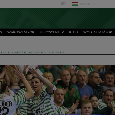
MAGYAR
S
SZAKOSZTÁLYOK
MECCSCENTER
KLUB
SZOLGÁLTATÁSOK
 ÉS A BUKARESTTEL LESZÜNK EGY CSOPORTBAN