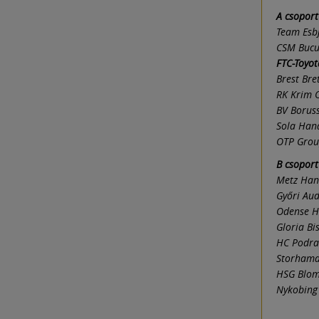
A csoport
Team Esbj
CSM Bucu
FTC-Toyot
Brest Bre
RK Krim 
BV Borus
Sola Hand
OTP Grou
B csoport
Metz Hand
Győri Aud
Odense H
Gloria Bi
HC Podra
Storhamar
HSG Blom
Nykobing