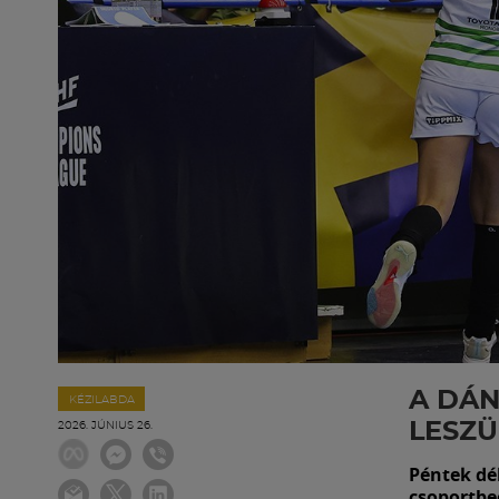
A DÁN
KÉZILABDA
LESZ
2026. JÚNIUS 26.
Péntek dél
csoportbe