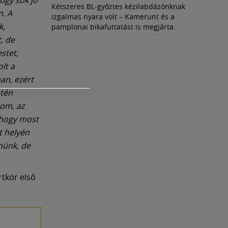
Kétszeres BL-győztes kézilabdázónknak
n. A
izgalmas nyara volt – Kamerunt és a
k,
pamplonai bikafuttatást is megjárta.
, de
stet,
lt a
an, ezért
ntén
tom, az
, hogy most
ét helyén
nünk, de
rtkör első