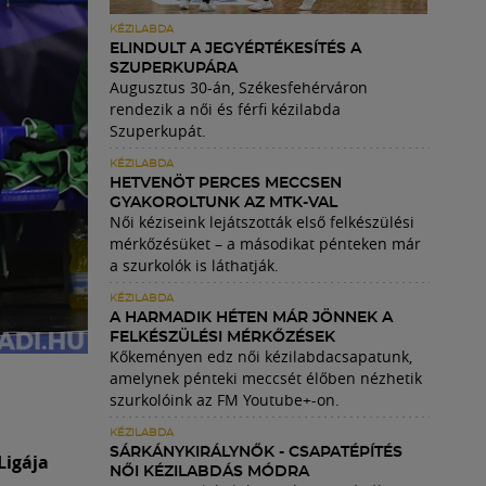
KÉZILABDA
ELINDULT A JEGYÉRTÉKESÍTÉS A
SZUPERKUPÁRA
Augusztus 30-án, Székesfehérváron
rendezik a női és férfi kézilabda
Szuperkupát.
KÉZILABDA
HETVENÖT PERCES MECCSEN
GYAKOROLTUNK AZ MTK-VAL
Női kéziseink lejátszották első felkészülési
mérkőzésüket – a másodikat pénteken már
a szurkolók is láthatják.
KÉZILABDA
A HARMADIK HÉTEN MÁR JÖNNEK A
FELKÉSZÜLÉSI MÉRKŐZÉSEK
Kőkeményen edz női kézilabdacsapatunk,
amelynek pénteki meccsét élőben nézhetik
szurkolóink az FM Youtube+-on.
KÉZILABDA
SÁRKÁNYKIRÁLYNŐK - CSAPATÉPÍTÉS
Ligája
NŐI KÉZILABDÁS MÓDRA