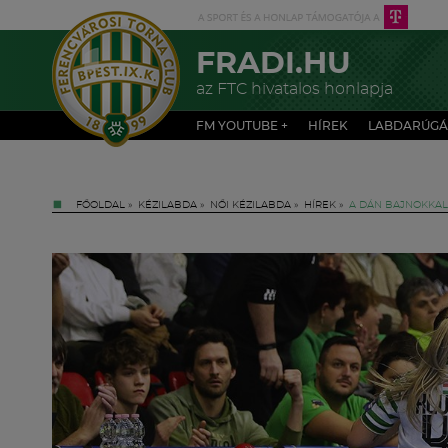
FRADI.HU
az FTC hivatalos honlapja
FM YOUTUBE +
HÍREK
LABDARÚGÁ
FŐOLDAL
»
KÉZILABDA
»
NŐI KÉZILABDA
»
HÍREK
»
A DÁN BAJNOKKAL