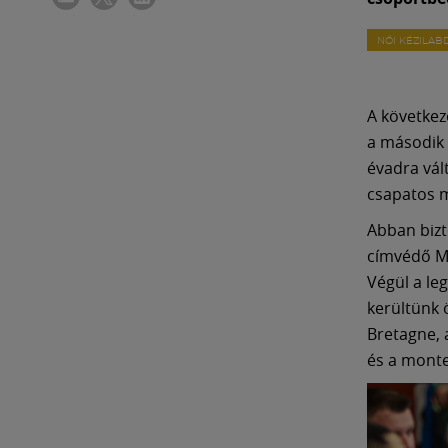
NŐI KÉZILAB
A következ
a második 
évadra vált
csapatos 
Abban bizt
címvédő Me
Végül a le
kerültünk 
Bretagne, 
és a mont