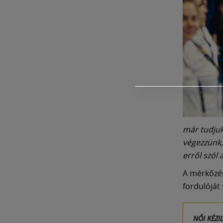
már tudjuk,
végezzünk,
erről szól 
A mérkőzés
fordulóját
NŐI KÉZI