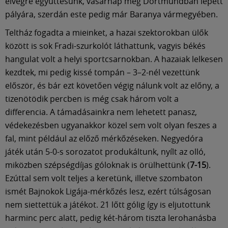
Múzeum
elvégre együttesünk, vasárnap még Dortmundban lépett
pályára, szerdán este pedig már Baranya vármegyében.
English
Teltház fogadta a mieinket, a hazai szektorokban ülők
között is sok Fradi-szurkolót láthattunk, vagyis békés
hangulat volt a helyi sportcsarnokban. A hazaiak lelkesen
kezdtek, mi pedig kissé tompán – 3–2-nél vezettünk
először, és bár ezt követően végig nálunk volt az előny, a
tizenötödik percben is még csak három volt a
differencia. A támadásainkra nem lehetett panasz,
védekezésben ugyanakkor közel sem volt olyan feszes a
fal, mint például az előző mérkőzéseken. Negyedóra
játék után 5-0-s sorozatot produkáltunk, nyílt az olló,
miközben szépségdíjas góloknak is örülhettünk (
7-15
).
Ezúttal sem volt teljes a keretünk, illetve szombaton
ismét Bajnokok Ligája-mérkőzés lesz, ezért túlságosan
nem siettettük a játékot. 21 lőtt gólig így is eljutottunk
harminc perc alatt, pedig két-három tiszta lerohanásba