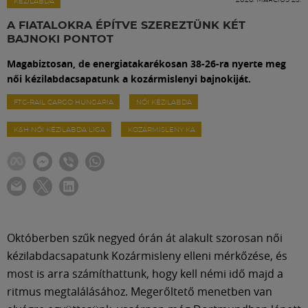
Labdarúgás
KÉZILABDA
A FIATALOKRA ÉPÍTVE SZEREZTÜNK KÉT
BAJNOKI PONTOT
Szakosztályok
Magabiztosan, de energiatakarékosan 38-26-ra nyerte meg
női kézilabdacsapatunk a kozármislenyi bajnokiját.
Meccscenter
FTC-RAIL CARGO HUNGARIA
NŐI KÉZILABDA
K&H NŐI KÉZILABDA LIGA
KOZÁRMISLENY KA
Klub
Szolgáltatások
Shop
Októberben szűk negyed órán át alakult szorosan női
kézilabdacsapatunk Kozármisleny elleni mérkőzése, és
Közösség
most is arra számíthattunk, hogy kell némi idő majd a
ritmus megtalálásához. Megerőltető menetben van