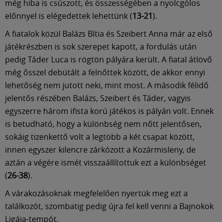
még hiba is csúszott, és összességében a nyolcgólos
előnnyel is elégedettek lehettünk (
13-21
).
A fiatalok közül Balázs Bítia és Szeibert Anna már az első
játékrészben is sok szerepet kapott, a fordulás után
pedig Táder Luca is rögtön pályára került. A fiatal átlövő
még ősszel debütált a felnőttek között, de akkor ennyi
lehetőség nem jutott neki, mint most. A második félidő
jelentős részében Balázs, Szeibert és Táder, vagyis
egyszerre három ifista korú játékos is pályán volt. Ennek
is betudható, hogy a különbség nem nőtt jelentősen,
sokáig tizenkettő volt a legtöbb a két csapat között,
innen egyszer kilencre zárkózott a Kozármisleny, de
aztán a végére ismét visszaállítottuk ezt a különbséget
(
26-38
).
A várakozásoknak megfelelően nyertük meg ezt a
találkozót, szombatig pedig újra fel kell venni a Bajnokok
Ligája-tempót.