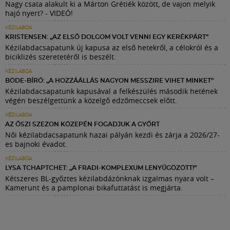
Nagy csata alakult ki a Márton Grétiék között, de vajon melyik
hajó nyert? - VIDEÓ!
KÉZILABDA
KRISTENSEN: „AZ ELSŐ DOLGOM VOLT VENNI EGY KERÉKPÁRT”
Kézilabdacsapatunk új kapusa az első hetekről, a célokról és a
biciklizés szeretetéről is beszélt.
KÉZILABDA
BÖDE-BÍRÓ: „A HOZZÁÁLLÁS NAGYON MESSZIRE VIHET MINKET”
Kézilabdacsapatunk kapusával a felkészülés második hetének
végén beszélgettünk a közelgő edzőmeccsek előtt.
KÉZILABDA
AZ ŐSZI SZEZON KÖZEPÉN FOGADJUK A GYŐRT
Női kézilabdacsapatunk hazai pályán kezdi és zárja a 2026/27-
es bajnoki évadot.
KÉZILABDA
LYSA TCHAPTCHET: „A FRADI-KOMPLEXUM LENYŰGÖZÖTT!”
Kétszeres BL-győztes kézilabdázónknak izgalmas nyara volt –
Kamerunt és a pamplonai bikafuttatást is megjárta.