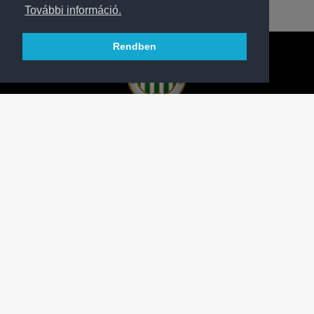
További információ.
Rendben
A FERENCVÁROSI TORNA CLUB HIVATALOS
HONLAPJA
SAJTÓCENTER
KAPCSOLAT
IMPRESSZUM
MODERÁLÁSI ALAPELVEK