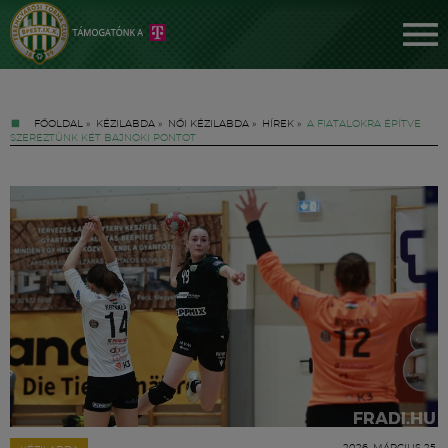
FŐOLDAL
»
KÉZILABDA
»
NŐI KÉZILABDA
»
HÍREK
»
A FIATALOKRA ÉPÍTVE
SZEREZTÜNK KÉT BAJNOKI PONTOT
Jegyek
FM YouTube +
Hírek
2026. MÁRCIUS 25.