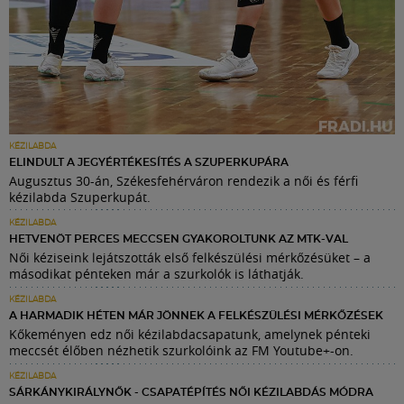
KÉZILABDA
ELINDULT A JEGYÉRTÉKESÍTÉS A SZUPERKUPÁRA
Augusztus 30-án, Székesfehérváron rendezik a női és férfi
kézilabda Szuperkupát.
KÉZILABDA
HETVENÖT PERCES MECCSEN GYAKOROLTUNK AZ MTK-VAL
Női kéziseink lejátszották első felkészülési mérkőzésüket – a
másodikat pénteken már a szurkolók is láthatják.
KÉZILABDA
A HARMADIK HÉTEN MÁR JÖNNEK A FELKÉSZÜLÉSI MÉRKŐZÉSEK
Kőkeményen edz női kézilabdacsapatunk, amelynek pénteki
meccsét élőben nézhetik szurkolóink az FM Youtube+-on.
KÉZILABDA
SÁRKÁNYKIRÁLYNŐK - CSAPATÉPÍTÉS NŐI KÉZILABDÁS MÓDRA