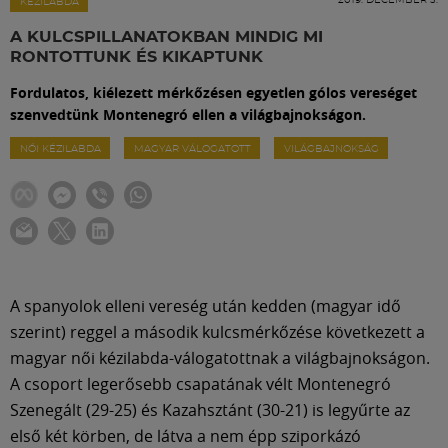
Labdarúgás
KÉZILABDA
A KULCSPILLANATOKBAN MINDIG MI
RONTOTTUNK ÉS KIKAPTUNK
Szakosztályok
Fordulatos, kiélezett mérkőzésen egyetlen gólos vereséget
szenvedtünk Montenegró ellen a világbajnokságon.
Meccscenter
NŐI KÉZILABDA
MAGYAR VÁLOGATOTT
VILÁGBAJNOKSÁG
Klub
Szolgáltatások
A spanyolok elleni vereség után kedden (magyar idő
Shop
szerint) reggel a második kulcsmérkőzése következett a
magyar női kézilabda-válogatottnak a világbajnokságon.
A csoport legerősebb csapatának vélt Montenegró
Közösség
Szenegált (29-25) és Kazahsztánt (30-21) is legyűrte az
első két körben, de látva a nem épp sziporkázó