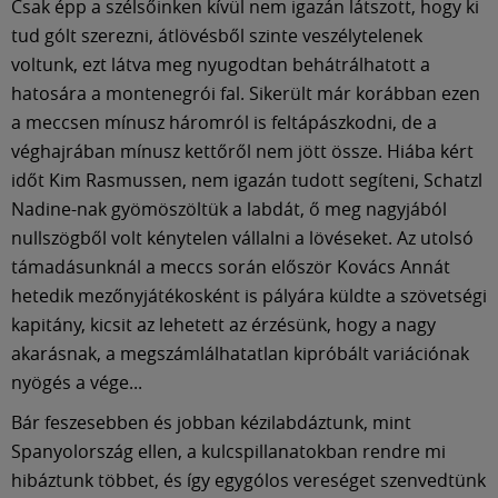
Csak épp a szélsőinken kívül nem igazán látszott, hogy ki
tud gólt szerezni, átlövésből szinte veszélytelenek
voltunk, ezt látva meg nyugodtan behátrálhatott a
hatosára a montenegrói fal. Sikerült már korábban ezen
a meccsen mínusz háromról is feltápászkodni, de a
véghajrában mínusz kettőről nem jött össze. Hiába kért
időt Kim Rasmussen, nem igazán tudott segíteni, Schatzl
Nadine-nak gyömöszöltük a labdát, ő meg nagyjából
nullszögből volt kénytelen vállalni a lövéseket. Az utolsó
támadásunknál a meccs során először Kovács Annát
hetedik mezőnyjátékosként is pályára küldte a szövetségi
kapitány, kicsit az lehetett az érzésünk, hogy a nagy
akarásnak, a megszámlálhatatlan kipróbált variációnak
nyögés a vége...
Bár feszesebben és jobban kézilabdáztunk, mint
Spanyolország ellen, a kulcspillanatokban rendre mi
hibáztunk többet, és így egygólos vereséget szenvedtünk