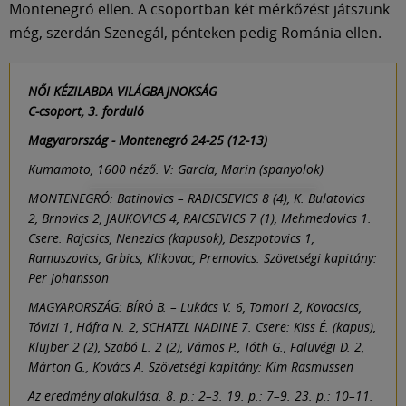
Montenegró ellen. A csoportban két mérkőzést játszunk
még, szerdán Szenegál, pénteken pedig Románia ellen.
NŐI KÉZILABDA VILÁGBAJNOKSÁG
C-csoport, 3. forduló
Magyarország - Montenegró 24-25 (12-13)
Kumamoto, 1600 néző. V: García, Marin (spanyolok)
MONTENEGRÓ: Batinovics – RADICSEVICS 8 (4), K. Bulatovics
2, Brnovics 2, JAUKOVICS 4, RAICSEVICS 7 (1), Mehmedovics 1.
Csere: Rajcsics, Nenezics (kapusok), Deszpotovics 1,
Ramuszovics, Grbics, Klikovac, Premovics. Szövetségi kapitány:
Per Johansson
MAGYARORSZÁG: BÍRÓ B. – Lukács V. 6, Tomori 2, Kovacsics,
Tóvizi 1, Háfra N. 2, SCHATZL NADINE 7. Csere: Kiss É. (kapus),
Klujber 2 (2), Szabó L. 2 (2), Vámos P., Tóth G., Faluvégi D. 2,
Márton G., Kovács A. Szövetségi kapitány: Kim Rasmussen
Az eredmény alakulása. 8. p.: 2–3. 19. p.: 7–9. 23. p.: 10–11.