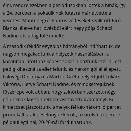
élni, rendre ezekben a periódusokban jöttek a hibák, így
a 24. percben a sokadik nekifutásra már átvette a
vezetést Montenegró. Fontos védéseket szállított Bíró
Blanka, illetve hat lövésből elért négy gólja Schatzl
Nadine-t is átlag fölé emelte.
A második félidőt egygólos hátrányból indíthattuk, de
nagyon megakadtunk a helyzetkihasználásban, a
korábban látotthoz képest sokat hibáztunk szélről, ezt
pedig kihasználta ellenfelünk, és három góllal ellépett.
Faluvégi Dorottya és Márton Gréta helyett jött Lukács
Viktória, illetve Schatzl Nadine, és mindkettejüknek
főszerepe volt abban, hogy zsinórban szerzett négy
gólunknak köszönhetően visszavettük az előnyt. Ki-
kimeccset játszottunk, amelyik fél két-három jó percet
produkált, az lépéselőnybe került, az utolsó tíz percre
például egálnál, 20-20-nál fordulhattunk.