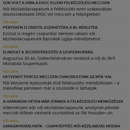
SOK VOLT A HIBA A DVSC ELLENI FELKÉSZÜLÉSI MECCSEN
Női kézilabdacsapatunk a felkészülés ezen szakaszában
összeszokottabb DVSC-vel meccselt a Népligetben.
KÉZILABDA
PÉNTEKEN 12 ÓRÁTÓL ELÉRHETŐEK A BL-BÉRLETEK
Ezúttal is megéri csoportkör bérletet váltani női
kézilabdacsapatunk Bajnokok Ligája-mérkőzéseire.
KÉZILABDA
ELINDULT A JEGYÉRTÉKESÍTÉS A SZUPERKUPÁRA
Augusztus 30-án, Székesfehérváron rendezik a női és férfi
kézilabda Szuperkupát.
KÉZILABDA
HETVENÖT PERCES MECCSEN GYAKOROLTUNK AZ MTK-VAL
Női kéziseink lejátszották első felkészülési mérkőzésüket – a
másodikat pénteken már a szurkolók is láthatják.
KÉZILABDA
A HARMADIK HÉTEN MÁR JÖNNEK A FELKÉSZÜLÉSI MÉRKŐZÉSEK
Kőkeményen edz női kézilabdacsapatunk, amelynek pénteki
meccsét élőben nézhetik szurkolóink az FM Youtube+-on.
KÉZILABDA
SÁRKÁNYKIRÁLYNŐK - CSAPATÉPÍTÉS NŐI KÉZILABDÁS MÓDRA