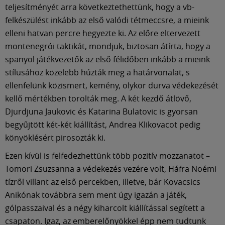
Múzeum
teljesítményét arra következtethettünk, hogy a vb-
felkészülést inkább az első valódi tétmeccsre, a mieink
English
elleni hatvan percre hegyezte ki. Az előre eltervezett
montenegrói taktikát, mondjuk, biztosan átírta, hogy a
spanyol játékvezetők az első félidőben inkább a mieink
stílusához közelebb húzták meg a határvonalat, s
ellenfelünk közismert, kemény, olykor durva védekezését
kellő mértékben torolták meg. A két kezdő átlövő,
Djurdjuna Jaukovic és Katarina Bulatovic is gyorsan
begyűjtött két-két kiállítást, Andrea Klikovacot pedig
könyöklésért pirosozták ki.
Ezen kívül is felfedezhettünk több pozitív mozzanatot –
Tomori Zsuzsanna a védekezés vezére volt, Háfra Noémi
tízről villant az első percekben, illetve, bár Kovacsics
Anikónak továbbra sem ment úgy igazán a játék,
gólpasszaival és a négy kiharcolt kiállítással segített a
csapaton. Igaz, az emberelőnyökkel épp nem tudtunk