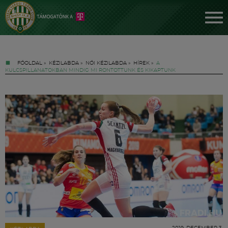
FŐOLDAL
»
KÉZILABDA
»
NŐI KÉZILABDA
»
HÍREK
»
A
KULCSPILLANATOKBAN MINDIG MI RONTOTTUNK ÉS KIKAPTUNK
Jegyek
FM YouTube +
Hírek
2019. DECEMBER 3.