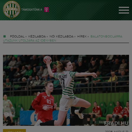
FŐOLDAL
»
KÉZILABDA
»
NŐI KÉZILABDA
»
HÍREK
»
BALATONBOGLÁRRA
UTAZUNK UTOLJÁRA AZ IDÉNYBEN
Jegyek
FM YouTube +
Hírek
2026. MÁJUS 21.