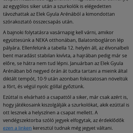
Múzeum
az egygólos siker után a szurkolók is elégedetten
távozhattak az Elek Gyula Arénából a kimondottan
English
szórakoztató összecsapás után.
A bajnoki folytatásra vasárnapig kell várni, amikor
együttesünk a NEKA otthonában, Balatonbogláron lép
pályára. Ellenfelünk a tabella 12. helyén áll, az élvonalbeli
bent maradást stabilan kivívta, a hajrában pedig már se
előre, se hátra nem tud lépni. Januárban az Elek Gyula
Arénában bő negyed órán át tudta tartani a mieink által
diktált tempót, 10-9 után azonban fokozatosan növeltük
a fórt, és végül nyolc góllal győztünk.
Ezúttal is elvárható a csapattól a siker, már csak azért is,
hogy játékosaink kiszolgálják a szurkolókat, akik ezúttal is
ott lesznek a helyszínen a csapat mellett. A
vendégszektorba szóló jegyek elfogytak, az érdeklődők
ezen a linken
keresztül tudnak még jegyet váltani.