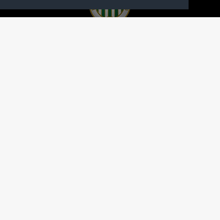
A FERENCVÁROSI TORNA CLUB HIVATALOS
HONLAPJA
SAJTÓCENTER
KAPCSOLAT
IMPRESSZUM
MODERÁLÁSI ALAPELVEK
HONLAP ADATKEZELÉSI TÁJÉKOZTATÓ