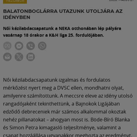
Labdarúgás
KÉZILABDA
BALATONBOGLÁRRA UTAZUNK UTOLJÁRA AZ
IDÉNYBEN
Szakosztályok
Női kézilabdacsapatunk a NEKA otthonában lép pályára
vasárnap 18 órakor a K&H liga 25. fordulójában.
Meccscenter
Klub
Szolgáltatások
Női kézilabdacsapatunk izgalmas és fordulatos
mérkőzést nyert meg a DVSC ellen, mondhatni olyat,
amilyenre számítottunk. A meccsre eleve az idény utolsó
Shop
rangadójaként tekinthettünk, a Bajnokok Ligájában
edződő debreceniek már számos alkalommal okoztak
Közösség
nehéz pillanatokat – ahogyan most is. Böde-Bíró Blanka
és Simon Petra kimagasló teljesítménye, valamint a
csapat hozzáállása ugyanakkor meghozta az eredményt,