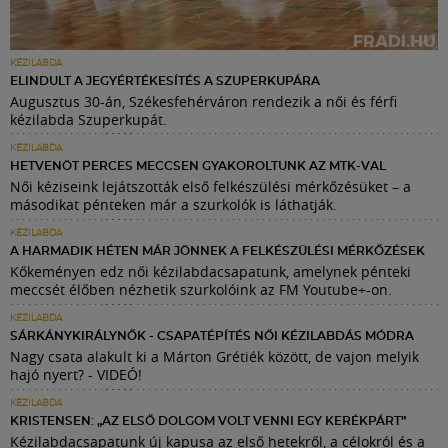
KÉZILABDA
ELINDULT A JEGYÉRTÉKESÍTÉS A SZUPERKUPÁRA
Augusztus 30-án, Székesfehérváron rendezik a női és férfi
kézilabda Szuperkupát.
KÉZILABDA
HETVENÖT PERCES MECCSEN GYAKOROLTUNK AZ MTK-VAL
Női kéziseink lejátszották első felkészülési mérkőzésüket – a
másodikat pénteken már a szurkolók is láthatják.
KÉZILABDA
A HARMADIK HÉTEN MÁR JÖNNEK A FELKÉSZÜLÉSI MÉRKŐZÉSEK
Kőkeményen edz női kézilabdacsapatunk, amelynek pénteki
meccsét élőben nézhetik szurkolóink az FM Youtube+-on.
KÉZILABDA
SÁRKÁNYKIRÁLYNŐK - CSAPATÉPÍTÉS NŐI KÉZILABDÁS MÓDRA
Nagy csata alakult ki a Márton Grétiék között, de vajon melyik
hajó nyert? - VIDEÓ!
KÉZILABDA
KRISTENSEN: „AZ ELSŐ DOLGOM VOLT VENNI EGY KERÉKPÁRT”
Kézilabdacsapatunk új kapusa az első hetekről, a célokról és a