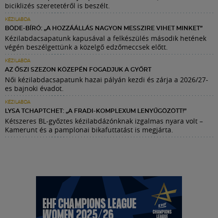
biciklizés szeretetéről is beszélt.
KÉZILABDA
BÖDE-BÍRÓ: „A HOZZÁÁLLÁS NAGYON MESSZIRE VIHET MINKET”
Kézilabdacsapatunk kapusával a felkészülés második hetének
végén beszélgettünk a közelgő edzőmeccsek előtt.
KÉZILABDA
AZ ŐSZI SZEZON KÖZEPÉN FOGADJUK A GYŐRT
Női kézilabdacsapatunk hazai pályán kezdi és zárja a 2026/27-
es bajnoki évadot.
KÉZILABDA
LYSA TCHAPTCHET: „A FRADI-KOMPLEXUM LENYŰGÖZÖTT!”
Kétszeres BL-győztes kézilabdázónknak izgalmas nyara volt –
Kamerunt és a pamplonai bikafuttatást is megjárta.