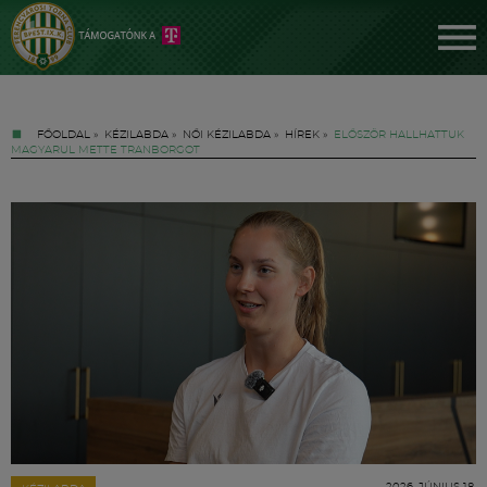
FŐOLDAL
»
KÉZILABDA
»
NŐI KÉZILABDA
»
HÍREK
»
ELŐSZÖR HALLHATTUK
MAGYARUL METTE TRANBORGOT
Jegyek
FM YouTube +
Hírek
2026. JÚNIUS 18.