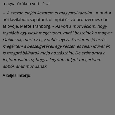
Múzeum
magyarórákon vett részt.
– A szezon elején kezdtem el magyarul tanulni
– mondta
English
női kézilabdacsapatunk olimpiai és vb-bronzérmes dán
átlövője, Mette Tranborg. –
Az volt a motivációm, hogy
legalább egy kicsit megértsem, miről beszélnek a magyar
játékosok, mert ez egy nehéz nyelv. Szerintem jó érzés
megérteni a beszélgetések egy részét, és talán idővel én
is megpróbálhatok majd hozzászólni. De számomra a
legfontosabb az, hogy a legtöbb dolgot megértsem
abból, amit mondanak.
A teljes interjú: