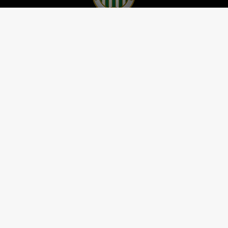
A FERENCVÁROSI TORNA CLUB HIVATALOS
HONLAPJA
SAJTÓCENTER
KAPCSOLAT
IMPRESSZUM
MODERÁLÁSI ALAPELVEK
HONLAP ADATKEZELÉSI TÁJÉKOZTATÓ
A Ferencvárosi Torna Club hivatalos honlapja