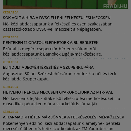
KÉZILABDA
SOK VOLT A HIBA A DVSC ELLENI FELKÉSZÜLÉSI MECCSEN
Női kézilabdacsapatunk a felkészülés ezen szakaszában
összeszokottabb DVSC-vel meccselt a Népligetben.
KÉZILABDA
PÉNTEKEN 12 ÓRÁTÓL ELÉRHETŐEK A BL-BÉRLETEK
Ezúttal is megéri csoportkör bérletet váltani női
kézilabdacsapatunk Bajnokok Ligája-mérkőzéseire.
KÉZILABDA
ELINDULT A JEGYÉRTÉKESÍTÉS A SZUPERKUPÁRA
Augusztus 30-án, Székesfehérváron rendezik a női és férfi
kézilabda Szuperkupát.
KÉZILABDA
HETVENÖT PERCES MECCSEN GYAKOROLTUNK AZ MTK-VAL
Női kéziseink lejátszották első felkészülési mérkőzésüket – a
másodikat pénteken már a szurkolók is láthatják.
KÉZILABDA
A HARMADIK HÉTEN MÁR JÖNNEK A FELKÉSZÜLÉSI MÉRKŐZÉSEK
Kőkeményen edz női kézilabdacsapatunk, amelynek pénteki
meccsét élőben nézhetik szurkolóink az FM Youtube+-on.