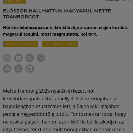
Labdarúgás
KÉZILABDA
ELŐSZÖR HALLHATTUK MAGYARUL METTE
TRANBORGOT
Szakosztályok
Női kézilabdacsapatunk dán átlövője a szezon elején kezdett
magyarul tanulni, most megmutatta, hol tart.
Meccscenter
METTE TRANBORG
FTC NŐI KÉZILABDA
Klub
Szolgáltatások
Mette Tranborg 2025 nyarán érkezett női
Shop
kézilabdacsapatunkba, amellyel első szezonjában a
bajnokságban ezüstérmes lett, a Bajnokok Ligájában
pedig a negyeddöntőig jutott. Fontosnak tartotta, hogy
Közösség
ne csak a pályán, hanem azon kívül is beilleszkedjen az
együttesbe, ezért az elmúlt hónapokban rendszeresen