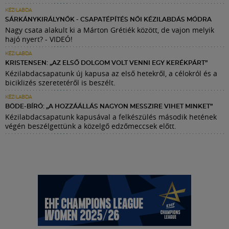
KÉZILABDA
SÁRKÁNYKIRÁLYNŐK - CSAPATÉPÍTÉS NŐI KÉZILABDÁS MÓDRA
Nagy csata alakult ki a Márton Grétiék között, de vajon melyik
hajó nyert? - VIDEÓ!
KÉZILABDA
KRISTENSEN: „AZ ELSŐ DOLGOM VOLT VENNI EGY KERÉKPÁRT”
Kézilabdacsapatunk új kapusa az első hetekről, a célokról és a
biciklizés szeretetéről is beszélt.
KÉZILABDA
BÖDE-BÍRÓ: „A HOZZÁÁLLÁS NAGYON MESSZIRE VIHET MINKET”
Kézilabdacsapatunk kapusával a felkészülés második hetének
végén beszélgettünk a közelgő edzőmeccsek előtt.