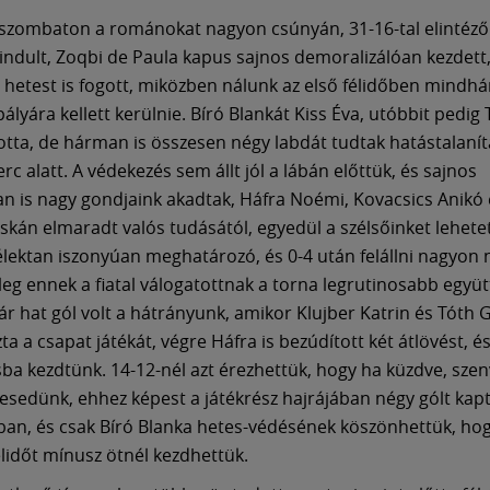
szombaton a románokat nagyon csúnyán, 31-16-tal elintéző
 indult, Zoqbi de Paula kapus sajnos demoralizálóan kezdett, 
s hetest is fogott, miközben nálunk az első félidőben mindh
lyára kellett kerülnie. Bíró Blankát Kiss Éva, utóbbit pedig T
otta, de hárman is összesen négy labdát tudtak hatástalanít
c alatt. A védekezés sem állt jól a lábán előttük, és sajnos
 is nagy gondjaink akadtak, Háfra Noémi, Kovacsics Anikó
cskán elmaradt valós tudásától, egyedül a szélsőinket lehetet
lélektan iszonyúan meghatározó, és 0-4 után felállni nagyon
leg ennek a fiatal válogatottnak a torna legrutinosabb együt
ár hat gól volt a hátrányunk, amikor Klujber Katrin és Tóth G
ázta a csapat játékát, végre Háfra is bezúdított két átlövést, é
sba kezdtünk. 14-12-nél azt érezhettük, hogy ha küzdve, szen
esedünk, ehhez képest a játékrész hajrájában négy gólt kap
n, és csak Bíró Blanka hetes-védésének köszönhettük, hog
lidőt mínusz ötnél kezdhettük.