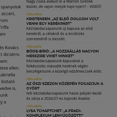
Nagy csata alakult ki a Márton Grétiék
között, de vajon melyik hajó nyert? - VIDEÓ!
 spanyolok
ziccert,
KÉZILABDA
KRISTENSEN: „AZ ELSŐ DOLGOM VOLT
árom
VENNI EGY KERÉKPÁRT”
riffa
Kézilabdacsapatunk új kapusa az első
hetekről, a célokról és a biciklizés
ani
szeretetéről is beszélt.
 és Kovács
KÉZILABDA
BÖDE-BÍRÓ: „A HOZZÁÁLLÁS NAGYON
t dicsérni.
MESSZIRE VIHET MINKET”
Kézilabdacsapatunk kapusával a
 nem
felkészülés második hetének végén
tese ellen.
beszélgettünk a közelgő edzőmeccsek előtt.
abriella
KÉZILABDA
s biztató
AZ ŐSZI SZEZON KÖZEPÉN FOGADJUK A
vedve is,
GYŐRT
Női kézilabdacsapatunk hazai pályán kezdi
tunk
és zárja a 2026/27-es bajnoki évadot.
y a
KÉZILABDA
LYSA TCHAPTCHET: „A FRADI-
KOMPLEXUM LENYŰGÖZÖTT!”