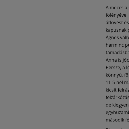
A meccs a 
fölényével
átlövést é
kapusnak pá
Ágnes vált
harminc per
támadásban
Anna is jó
Persze, a 
könnyű, fő
11-5-nél m
kicsit felr
felzárkózá
de kiegyen
egyhuzamba
második fé