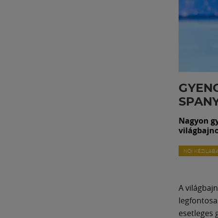
GYENG
SPAN
Nagyon gy
világbajn
NŐI KÉZILAB
A világbaj
legfontosa
esetleges g