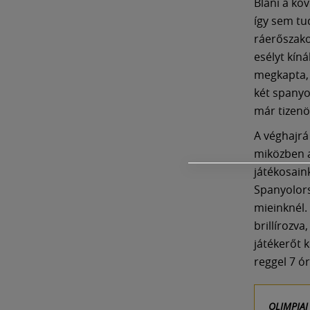
Blani a kö
így sem tu
ráerőszako
esélyt kíná
megkapta, 
két spanyo
már tizenö
A véghajrá
miközben a
játékosain
Spanyolors
mieinknél.
brillírozv
játékerőt 
reggel 7 ó
OLIMPIAI