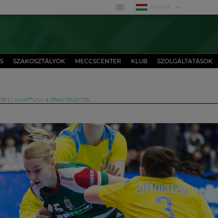
MAGYAR
S
SZAKOSZTÁLYOK
MECCSCENTER
KLUB
SZOLGÁLTATÁSOK
MÉNY, KIKAPTUNK A SPANYOLOKTÓL