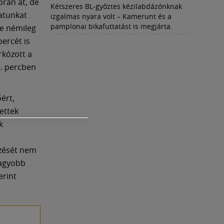
órán át, de
Kétszeres BL-győztes kézilabdázónknak
atunkat
izgalmas nyara volt – Kamerunt és a
pamplonai bikafuttatást is megjárta.
de némileg
percét is
rkózott a
6. percben
ért,
ettek
k
a
őzését nem
nagyobb
erint