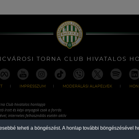
NCVÁROSI TORNA CLUB HIVATALOS H
T
IMPRESSZUM
MODERÁLÁSI ALAPELVEK
HON
rna Club hivatalos honlapja
tó írott és képi anyagok csak a forrás
vel, internetes felhasználás esetén aktív
ználhatóak fel.
mesebbé teheti a böngészést. A honlap további böngészésével ho
COPYRIGHT 2026