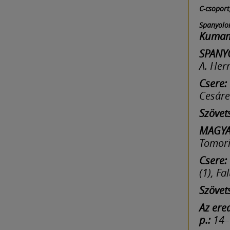
C-csoport
Spanyolor
Kumamo
SPANY
A. Her
Csere:
Cesáreo
Szövet
MAGYA
Tomori
Csere:
(1), Fa
Szövet
Az ere
p.:
14–