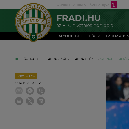
FRADI.HU
az FTC hivatalos honlapja
FM YOUTUBE +
HÍREK
LABDARÚGÁ
FŐOLDAL
»
KÉZILABDA
»
NŐI KÉZILABDA
»
HÍREK
»
GYENGE TELJESÍT
KÉZILABDA
2019. DECEMBER 1.