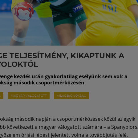
E TELJESÍTMÉNY, KIKAPTUNK A
YOLOKTÓL
enge kezdés után gyakorlatilag esélyünk sem volt a
okság második csoportmérkőzésén.
A
MAGYAR VÁLOGATOTT
VILÁGBAJNOKSÁG
nokság második napján a csoportmérkőzések közül az egyik
bb következett a magyar válogatott számára – a Spanyolorsz
yőzelem óriási lépést jelentett volna a továbbjutás felé.