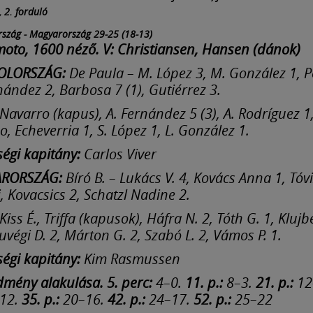
, 2. forduló
szág - Magyarország 29-25 (18-13)
to, 1600 néző. V: Christiansen, Hansen (dánok)
OLORSZÁG:
De Paula – M. López 3, M. González 1, P
nández 2, Barbosa 7 (1), Gutiérrez 3.
Navarro (kapus), A. Fernández 5 (3), A. Rodríguez 1
, Echeverria 1, S. López 1, L. González 1.
ségi kapitány:
Carlos Viver
RORSZÁG:
Bíró B. – Lukács V. 4, Kovács Anna 1, Tóvi
, Kovacsics 2, Schatzl Nadine 2.
Kiss É., Triffa (kapusok), Háfra N. 2, Tóth G. 1, Klujb
luvégi D. 2, Márton G. 2, Szabó L. 2, Vámos P. 1.
ségi kapitány:
Kim Rasmussen
dmény alakulása. 5. perc:
4–0.
11. p.:
8–3.
21. p.:
12
12.
35. p.:
20–16.
42. p.:
24–17.
52. p.:
25–22