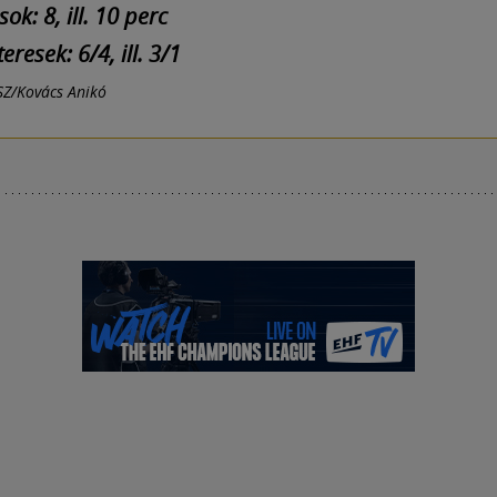
ások: 8, ill. 10 perc
resek: 6/4, ill. 3/1
SZ/Kovács Anikó