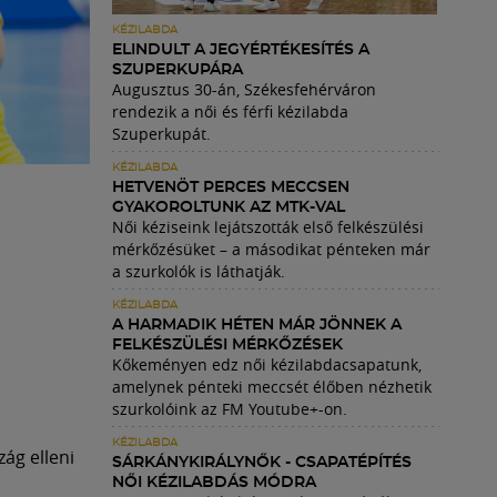
KÉZILABDA
ELINDULT A JEGYÉRTÉKESÍTÉS A
SZUPERKUPÁRA
Augusztus 30-án, Székesfehérváron
rendezik a női és férfi kézilabda
Szuperkupát.
KÉZILABDA
HETVENÖT PERCES MECCSEN
GYAKOROLTUNK AZ MTK-VAL
Női kéziseink lejátszották első felkészülési
mérkőzésüket – a másodikat pénteken már
a szurkolók is láthatják.
KÉZILABDA
A HARMADIK HÉTEN MÁR JÖNNEK A
FELKÉSZÜLÉSI MÉRKŐZÉSEK
Kőkeményen edz női kézilabdacsapatunk,
amelynek pénteki meccsét élőben nézhetik
szurkolóink az FM Youtube+-on.
KÉZILABDA
ág elleni
SÁRKÁNYKIRÁLYNŐK - CSAPATÉPÍTÉS
NŐI KÉZILABDÁS MÓDRA