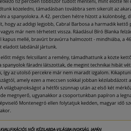
vetkező tíz percben többször tudott menteni, mint előtte fél 
dtunk közeledni, támadásban továbbra sem sikerült az akar
lni a spanyolokra. A 42. percben hétre hízott a különbség, 
lt, hogy az addigi legjobb, Cabral Barbosa a harmadik kettő 
vagyis már nem térhetett vissza. Ráadásul Bíró Blanka felzá
l kapus mellé, bravúrt bravúrra halmozott - mindhiába, a 4
t eladott labdánál jártunk.
 előtt mégis felcsillant a remény, támadhattunk a közte kettő
 spanyolok fáradni látszottak, de megint technikai hibát vét
k, így az utolsó percekre már nem maradt izgalom. Kikaptun
zágtól, amely ezen a meccsen sokkal jobban kézilabdázott 
 A világbajnokságot a hétfői szünnap után az első két mérk
a, de megnyerő, ugyanakkor a csoportunkban papíron a leg
képviselő Montenegró ellen folytatjuk kedden, magyar idő sz
rakor.
 KVALIFIKÁCIÓS NŐI KÉZILABDA-VILÁGBAJNOKSÁG, JAPÁN