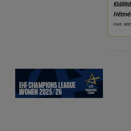
Kiállít
Hétméte
Fotó: MK