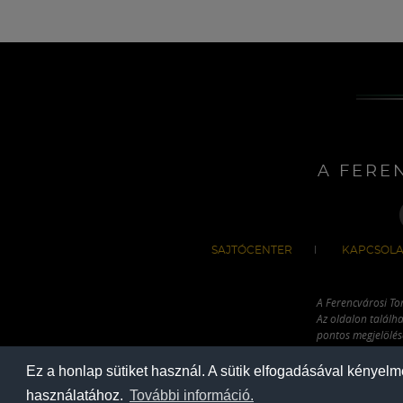
A FERE
SAJTÓCENTER
KAPCSOLA
A Ferencvárosi To
Az oldalon találha
pontos megjelölésé
hivatkozással has
Ez a honlap sütiket használ. A sütik elfogadásával kényel
használatához.
További információ.