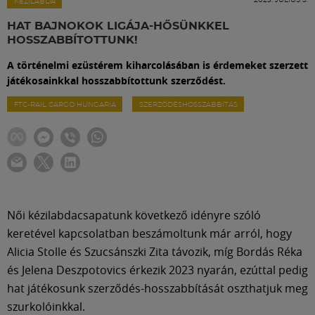
Labdarúgás
KÉZILABDA
HAT BAJNOKOK LIGÁJA-HŐSÜNKKEL
HOSSZABBÍTOTTUNK!
Szakosztályok
A történelmi ezüstérem kiharcolásában is érdemeket szerzett
játékosainkkal hosszabbítottunk szerződést.
Meccscenter
FTC-RAIL CARGO HUNGARIA
SZERZŐDÉSHOSSZABBÍTÁS
Klub
Szolgáltatások
Női kézilabdacsapatunk következő idényre szóló
Shop
keretével kapcsolatban beszámoltunk már arról, hogy
Alicia Stolle és Szucsánszki Zita távozik, míg Bordás Réka
és Jelena Deszpotovics érkezik 2023 nyarán, ezúttal pedig
Közösség
hat játékosunk szerződés-hosszabbítását oszthatjuk meg
szurkolóinkkal.