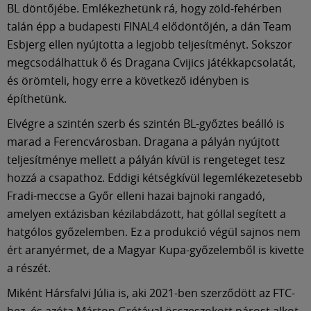
BL döntőjébe. Emlékezhetünk rá, hogy zöld-fehérben
talán épp a budapesti FINAL4 elődöntőjén, a dán Team
Esbjerg ellen nyújtotta a legjobb teljesítményt. Sokszor
megcsodálhattuk ő és Dragana Cvijics játékkapcsolatát,
és örömteli, hogy erre a következő idényben is
építhetünk.
Elvégre a szintén szerb és szintén BL-győztes beálló is
marad a Ferencvárosban. Dragana a pályán nyújtott
teljesítménye mellett a pályán kívül is rengeteget tesz
hozzá a csapathoz. Eddigi kétségkívül legemlékezetesebb
Fradi-meccse a Győr elleni hazai bajnoki rangadó,
amelyen extázisban kézilabdázott, hat góllal segített a
hatgólos győzelemben. Ez a produkció végül sajnos nem
ért aranyérmet, de a Magyar Kupa-győzelemből is kivette
a részét.
Miként Hársfalvi Júlia is, aki 2021-ben szerződött az FTC-
hez, és azóta Márton Grétával összeszokott párost alkot