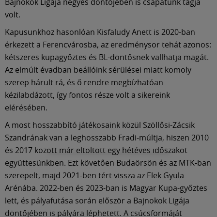
Bajnokok Ligája négyes döntőjében is csapatunk tagja
volt.
Kapusunkhoz hasonlóan Kisfaludy Anett is 2020-ban
érkezett a Ferencvárosba, az eredménysor tehát azonos:
kétszeres kupagyőztes és BL-döntősnek vallhatja magát.
Az elmúlt évadban beállóink sérülései miatt komoly
szerep hárult rá, és ő rendre megbízhatóan
kézilabdázott, így fontos része volt a sikereink
elérésében.
A most hosszabbító játékosaink közül Szöllősi-Zácsik
Szandrának van a leghosszabb Fradi-múltja, hiszen 2010
és 2017 között már eltöltött egy hétéves időszakot
együttesünkben. Ezt követően Budaörsön és az MTK-ban
szerepelt, majd 2021-ben tért vissza az Elek Gyula
Arénába. 2022-ben és 2023-ban is Magyar Kupa-győztes
lett, és pályafutása során először a Bajnokok Ligája
döntőjében is pályára léphetett. A csúcsformáját