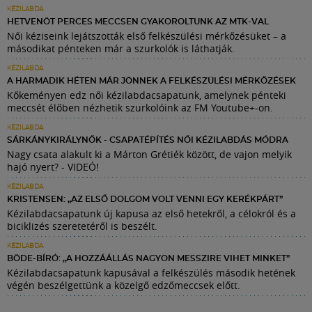
KÉZILABDA
HETVENÖT PERCES MECCSEN GYAKOROLTUNK AZ MTK-VAL
Női kéziseink lejátszották első felkészülési mérkőzésüket – a
másodikat pénteken már a szurkolók is láthatják.
KÉZILABDA
A HARMADIK HÉTEN MÁR JÖNNEK A FELKÉSZÜLÉSI MÉRKŐZÉSEK
Kőkeményen edz női kézilabdacsapatunk, amelynek pénteki
meccsét élőben nézhetik szurkolóink az FM Youtube+-on.
KÉZILABDA
SÁRKÁNYKIRÁLYNŐK - CSAPATÉPÍTÉS NŐI KÉZILABDÁS MÓDRA
Nagy csata alakult ki a Márton Grétiék között, de vajon melyik
hajó nyert? - VIDEÓ!
KÉZILABDA
KRISTENSEN: „AZ ELSŐ DOLGOM VOLT VENNI EGY KERÉKPÁRT”
Kézilabdacsapatunk új kapusa az első hetekről, a célokról és a
biciklizés szeretetéről is beszélt.
KÉZILABDA
BÖDE-BÍRÓ: „A HOZZÁÁLLÁS NAGYON MESSZIRE VIHET MINKET”
Kézilabdacsapatunk kapusával a felkészülés második hetének
végén beszélgettünk a közelgő edzőmeccsek előtt.