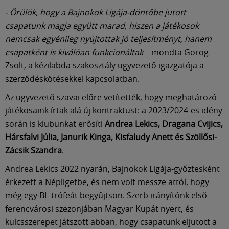
Múzeum
- Örülök, hogy a Bajnokok Ligája-döntőbe jutott
csapatunk magja együtt marad, hiszen a játékosok
English
nemcsak egyénileg nyújtottak jó teljesítményt, hanem
csapatként is kiválóan funkcionáltak
– mondta Görög
Zsolt, a kézilabda szakosztály ügyvezető igazgatója a
szerződéskötésekkel kapcsolatban.
Az ügyvezető szavai előre vetítették, hogy meghatározó
játékosaink írtak alá új kontraktust: a 2023/2024-es idény
során is klubunkat erősíti
Andrea Lekics, Dragana Cvijics,
Hársfalvi Júlia, Janurik Kinga, Kisfaludy Anett és Szöllősi-
Zácsik Szandra
.
Andrea Lekics 2022 nyarán, Bajnokok Ligája-győztesként
érkezett a Népligetbe, és nem volt messze attól, hogy
még egy BL-trófeát begyűjtsön. Szerb irányítónk első
ferencvárosi szezonjában Magyar Kupát nyert, és
kulcsszerepet játszott abban, hogy csapatunk eljutott a