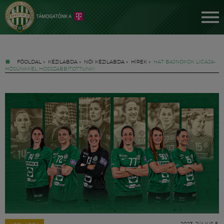
FŐOLDAL
»
KÉZILABDA
»
NŐI KÉZILABDA
»
HÍREK
»
HAT BAJNOKOK LIGÁJA-
HŐSÜNKKEL HOSSZABBÍTOTTUNK!
Jegyek
FM YouTube +
Hírek
2023. JÚLIUS 5.