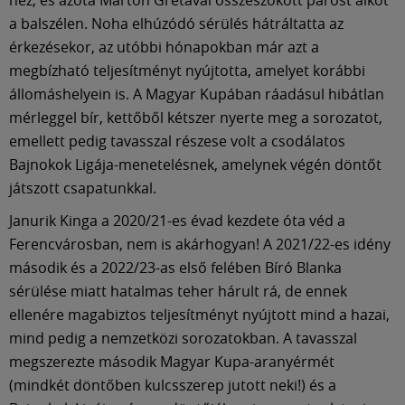
a balszélen. Noha elhúzódó sérülés hátráltatta az
érkezésekor, az utóbbi hónapokban már azt a
megbízható teljesítményt nyújtotta, amelyet korábbi
állomáshelyein is. A Magyar Kupában ráadásul hibátlan
mérleggel bír, kettőből kétszer nyerte meg a sorozatot,
emellett pedig tavasszal részese volt a csodálatos
Bajnokok Ligája-menetelésnek, amelynek végén döntőt
játszott csapatunkkal.
Janurik Kinga a 2020/21-es évad kezdete óta véd a
Ferencvárosban, nem is akárhogyan! A 2021/22-es idény
második és a 2022/23-as első felében Bíró Blanka
sérülése miatt hatalmas teher hárult rá, de ennek
ellenére magabiztos teljesítményt nyújtott mind a hazai,
mind pedig a nemzetközi sorozatokban. A tavasszal
megszerezte második Magyar Kupa-aranyérmét
(mindkét döntőben kulcsszerep jutott neki!) és a