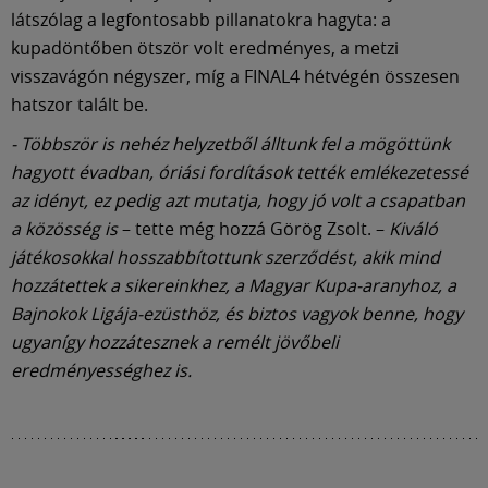
látszólag a legfontosabb pillanatokra hagyta: a
kupadöntőben ötször volt eredményes, a metzi
visszavágón négyszer, míg a FINAL4 hétvégén összesen
hatszor talált be.
- Többször is nehéz helyzetből álltunk fel a mögöttünk
hagyott évadban, óriási fordítások tették emlékezetessé
az idényt, ez pedig azt mutatja, hogy jó volt a csapatban
a közösség is
– tette még hozzá Görög Zsolt. –
Kiváló
játékosokkal hosszabbítottunk szerződést, akik mind
hozzátettek a sikereinkhez, a Magyar Kupa-aranyhoz, a
Bajnokok Ligája-ezüsthöz, és biztos vagyok benne, hogy
ugyanígy hozzátesznek a remélt jövőbeli
eredményességhez is.