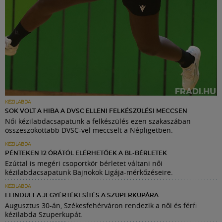
KÉZILABDA
SOK VOLT A HIBA A DVSC ELLENI FELKÉSZÜLÉSI MECCSEN
Női kézilabdacsapatunk a felkészülés ezen szakaszában
összeszokottabb DVSC-vel meccselt a Népligetben.
KÉZILABDA
PÉNTEKEN 12 ÓRÁTÓL ELÉRHETŐEK A BL-BÉRLETEK
Ezúttal is megéri csoportkör bérletet váltani női
kézilabdacsapatunk Bajnokok Ligája-mérkőzéseire.
KÉZILABDA
ELINDULT A JEGYÉRTÉKESÍTÉS A SZUPERKUPÁRA
Augusztus 30-án, Székesfehérváron rendezik a női és férfi
kézilabda Szuperkupát.