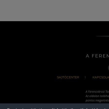
A FERE
SAJTÓCENTER
KAPCSOLA
A Ferencvárosi To
Az oldalon találha
pontos megjelölésé
hivatkozással has