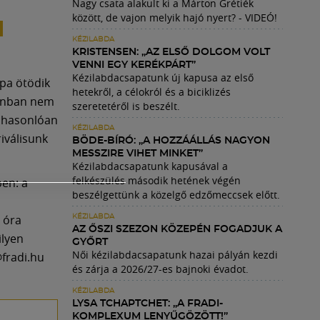
Nagy csata alakult ki a Márton Grétiék
között, de vajon melyik hajó nyert? - VIDEÓ!
KÉZILABDA
KRISTENSEN: „AZ ELSŐ DOLGOM VOLT
VENNI EGY KERÉKPÁRT”
Kézilabdacsapatunk új kapusa az első
pa ötödik
hetekről, a célokról és a biciklizés
zonban nem
szeretetéről is beszélt.
z hasonlóan
KÉZILABDA
iválisunk
BÖDE-BÍRÓ: „A HOZZÁÁLLÁS NAGYON
MESSZIRE VIHET MINKET”
Kézilabdacsapatunk kapusával a
felkészülés második hetének végén
ben: a
beszélgettünk a közelgő edzőmeccsek előtt.
 óra
KÉZILABDA
AZ ŐSZI SZEZON KÖZEPÉN FOGADJUK A
ilyen
GYŐRT
Női kézilabdacsapatunk hazai pályán kezdi
@fradi.hu
és zárja a 2026/27-es bajnoki évadot.
KÉZILABDA
LYSA TCHAPTCHET: „A FRADI-
KOMPLEXUM LENYŰGÖZÖTT!”