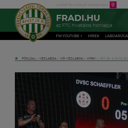
FRADI.HU
az FTC hivatalos honlapja
FM YOUTUBE +
HÍREK
LABDARÚGÁ
FŐOLDAL
»
KÉZILABDA
»
NŐI KÉZILABDA
»
HÍREK
»
JEGYEK A DVSC E