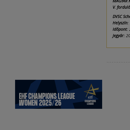
MAGYAR 
V. fordul
DVSC Scha
Helyszín:
Időpont:
2
Jegyár:
20