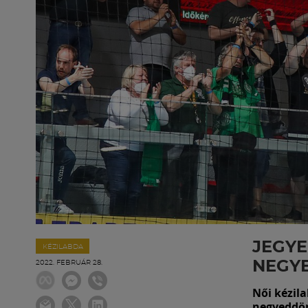
JEGYE
KÉZILABDA
NEGY
2022. FEBRUÁR 28.
Női kézil
negyeddö