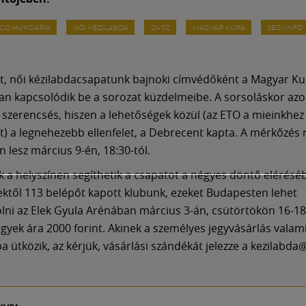
RGO HUNGARIA
NŐI KÉZILABDA
DVSC
MAGYAR KUPA
JEGYINFÓ
t, női kézilabdacsapatunk bajnoki címvédőként a Magyar Ku
an kapcsolódik be a sorozat küzdelmeibe. A sorsoláskor a
t szerencsés, hiszen a lehetőségek közül (az ETO a mieinkhe
lt) a legnehezebb ellenfelet, a Debrecent kapta. A mérkőzés r
 lesz március 9-én, 18:30-tól.
k a helyszínen segíthetik a csapatot a négyes döntő elérésé
ktől 113 belépőt kapott klubunk, ezeket Budapesten lehet
ni az Elek Gyula Arénában március 3-án, csütörtökön 16-18
jegyek ára 2000 forint. Akinek a személyes jegyvásárlás valam
 ütközik, az kérjük, vásárlási szándékát jelezze a kezilabda