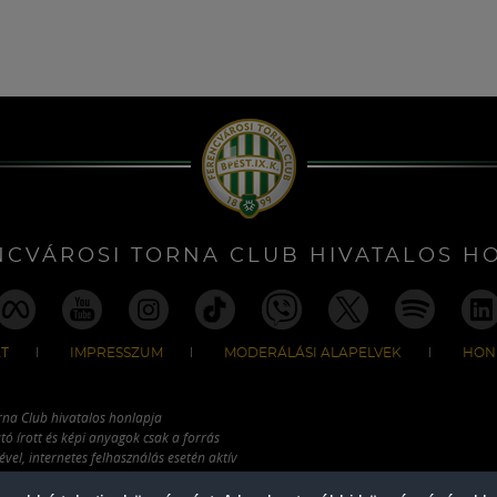
NCVÁROSI TORNA CLUB HIVATALOS H
T
IMPRESSZUM
MODERÁLÁSI ALAPELVEK
HON
rna Club hivatalos honlapja
tó írott és képi anyagok csak a forrás
vel, internetes felhasználás esetén aktív
ználhatóak fel.