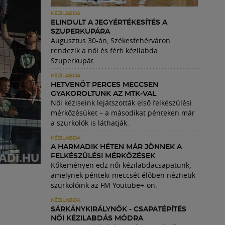
KÉZILABDA
ELINDULT A JEGYÉRTÉKESÍTÉS A
SZUPERKUPÁRA
Augusztus 30-án, Székesfehérváron
rendezik a női és férfi kézilabda
Szuperkupát.
KÉZILABDA
HETVENÖT PERCES MECCSEN
GYAKOROLTUNK AZ MTK-VAL
Női kéziseink lejátszották első felkészülési
mérkőzésüket – a másodikat pénteken már
a szurkolók is láthatják.
KÉZILABDA
A HARMADIK HÉTEN MÁR JÖNNEK A
FELKÉSZÜLÉSI MÉRKŐZÉSEK
Kőkeményen edz női kézilabdacsapatunk,
amelynek pénteki meccsét élőben nézhetik
szurkolóink az FM Youtube+-on.
KÉZILABDA
SÁRKÁNYKIRÁLYNŐK - CSAPATÉPÍTÉS
NŐI KÉZILABDÁS MÓDRA