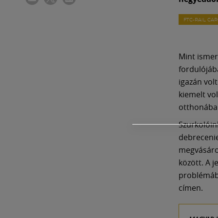
FTC-RAIL CA
Mint ismer
fordulójáb
igazán vol
kiemelt vo
otthonában
Szurkolóin
debrecenie
megvásárol
között. A 
problémába
címen.