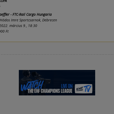
KUPA
ó
effler - FTC-Rail Cargo Hungaria
Hódos Imre Sportcsarnok, Debrecen
022. március 9., 18:30
00 Ft