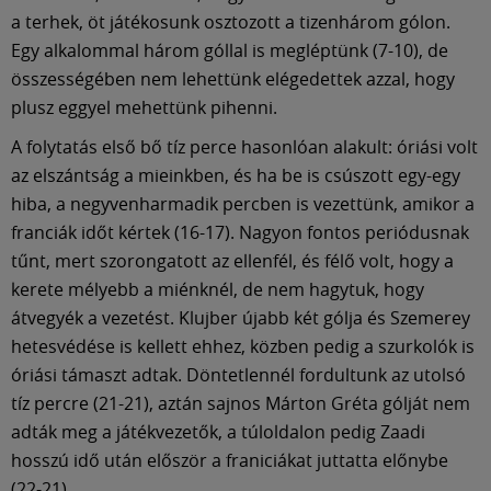
a terhek, öt játékosunk osztozott a tizenhárom gólon.
Egy alkalommal három góllal is megléptünk (7-10), de
összességében nem lehettünk elégedettek azzal, hogy
plusz eggyel mehettünk pihenni.
A folytatás első bő tíz perce hasonlóan alakult: óriási volt
az elszántság a mieinkben, és ha be is csúszott egy-egy
hiba, a negyvenharmadik percben is vezettünk, amikor a
franciák időt kértek (16-17). Nagyon fontos periódusnak
tűnt, mert szorongatott az ellenfél, és félő volt, hogy a
kerete mélyebb a miénknél, de nem hagytuk, hogy
átvegyék a vezetést. Klujber újabb két gólja és Szemerey
hetesvédése is kellett ehhez, közben pedig a szurkolók is
óriási támaszt adtak. Döntetlennél fordultunk az utolsó
tíz percre (21-21), aztán sajnos Márton Gréta gólját nem
adták meg a játékvezetők, a túloldalon pedig Zaadi
hosszú idő után először a franiciákat juttatta előnybe
(22-21).