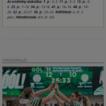
Az eredmény alakulása. 7. p.:
3–3.
11. p.:
5–3.
15. p.:
5–
6.
25. p.:
7–10.
34. p.:
13-16.
41. p.:
16–16.
48. p.:
18–
20.
52. p.:
22-21.
56. p.:
23–23.
Kiállítások:
6, ill. 2
perc.
Hétméteresek:
4/3, ill. 5/5
CIKKAJÁNLÓ