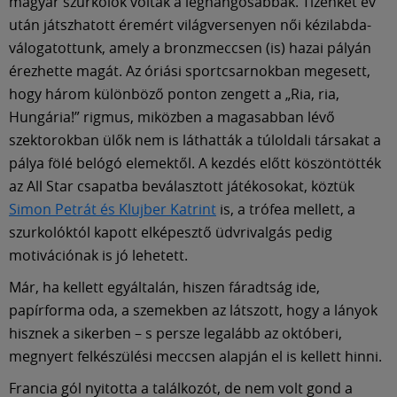
Múzeum
magyar szurkolók voltak a leghangosabbak. Tizenkét év
után játszhatott éremért világversenyen női kézilabda-
válogatottunk, amely a bronzmeccsen (is) hazai pályán
English
érezhette magát. Az óriási sportcsarnokban megesett,
hogy három különböző ponton zengett a „Ria, ria,
Hungária!” rigmus, miközben a magasabban lévő
szektorokban ülők nem is láthatták a túloldali társakat a
pálya fölé belógó elemektől. A kezdés előtt köszöntötték
az All Star csapatba beválasztott játékosokat, köztük
Simon Petrát és Klujber Katrint
is, a trófea mellett, a
szurkolóktól kapott elképesztő üdvrivalgás pedig
motivációnak is jó lehetett.
Már, ha kellett egyáltalán, hiszen fáradtság ide,
papírforma oda, a szemekben az látszott, hogy a lányok
hisznek a sikerben – s persze legalább az októberi,
megnyert felkészülési meccsen alapján el is kellett hinni.
Francia gól nyitotta a találkozót, de nem volt gond a