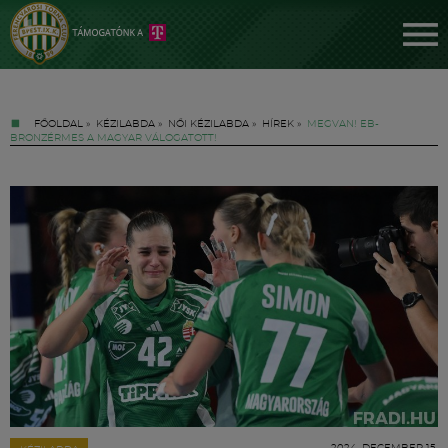
FŐOLDAL
»
KÉZILABDA
»
NŐI KÉZILABDA
»
HÍREK
»
MEGVAN! EB-
BRONZÉRMES A MAGYAR VÁLOGATOTT!
Jegyek
FM YouTube +
Hírek
2024. DECEMBER 15.