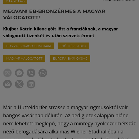
Labdarúgás
KÉZILABDA
MEGVAN! EB-BRONZÉRMES A MAGYAR
VÁLOGATOTT!
Szakosztályok
Klujber Katrin kilenc gólt lőtt a franciáknak, a magyar
válogatott tizenkét év után szerzett érmet.
Meccscenter
FTC-RAIL CARGO HUNGARIA
NŐI KÉZILABDA
MAGYAR VÁLOGATOTT
EURÓPA-BAJNOKSÁG
Klub
Szolgáltatások
Shop
Már a Hütteldorfer strasse a magyar rigmusoktól volt
hangos vasárnap délután, az pedig ezek alapján pláne
Közösség
nem lehetett meglepő, hogy a mintegy nyolcezer-hétszáz
néző befogadására alkalmas Wiener Stadhalléban a