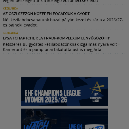
végén beszélgettünk a közelgő edzőmeccsek előtt.
KÉZILABDA
AZ ŐSZI SZEZON KÖZEPÉN FOGADJUK A GYŐRT
Női kézilabdacsapatunk hazai pályán kezdi és zárja a 2026/27-
es bajnoki évadot.
KÉZILABDA
LYSA TCHAPTCHET: „A FRADI-KOMPLEXUM LENYŰGÖZÖTT!”
Kétszeres BL-győztes kézilabdázónknak izgalmas nyara volt –
Kamerunt és a pamplonai bikafuttatást is megjárta.