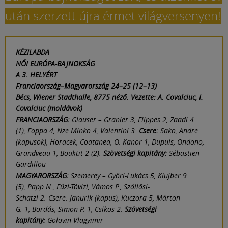
után szerzett újra érmet világversenyen!
KÉZILABDA
NŐI EURÓPA-BAJNOKSÁG
A 3. HELYÉRT
Franciaország–Magyarország 24–25 (12–13)
Bécs, Wiener Stadthalle, 8775 néző. Vezette: A. Covalciuc, I.
Covalciuc (moldávok)
FRANCIAORSZÁG:
Glauser – Granier 3, Flippes 2, Zaadi 4
(1), Foppa 4, Nze Minko 4, Valentini 3.
Csere:
Sako, Andre
(kapusok), Horacek, Coatanea, O. Kanor 1, Dupuis, Ondono,
Grandveau 1, Bouktit 2 (2).
Szövetségi kapitány:
Sébastien
Gardillou
MAGYARORSZÁG:
Szemerey – Győri-Lukács 5, Klujber 9
(5), Papp N., Füzi-Tóvizi, Vámos P., Szöllősi-
Schatzl 2. Csere: Janurik (kapus), Kuczora 5, Márton
G. 1, Bordás, Simon P. 1, Csíkos 2.
Szövetségi
kapitány:
Golovin Vlagyimir