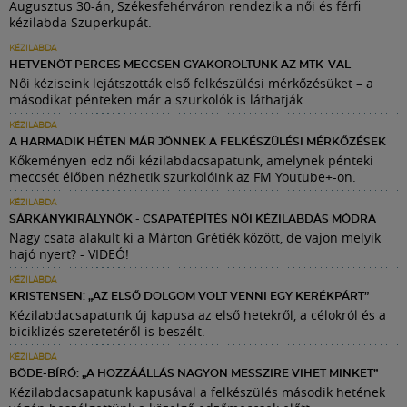
Augusztus 30-án, Székesfehérváron rendezik a női és férfi
kézilabda Szuperkupát.
KÉZILABDA
HETVENÖT PERCES MECCSEN GYAKOROLTUNK AZ MTK-VAL
Női kéziseink lejátszották első felkészülési mérkőzésüket – a
másodikat pénteken már a szurkolók is láthatják.
KÉZILABDA
A HARMADIK HÉTEN MÁR JÖNNEK A FELKÉSZÜLÉSI MÉRKŐZÉSEK
Kőkeményen edz női kézilabdacsapatunk, amelynek pénteki
meccsét élőben nézhetik szurkolóink az FM Youtube+-on.
KÉZILABDA
SÁRKÁNYKIRÁLYNŐK - CSAPATÉPÍTÉS NŐI KÉZILABDÁS MÓDRA
Nagy csata alakult ki a Márton Grétiék között, de vajon melyik
hajó nyert? - VIDEÓ!
KÉZILABDA
KRISTENSEN: „AZ ELSŐ DOLGOM VOLT VENNI EGY KERÉKPÁRT”
Kézilabdacsapatunk új kapusa az első hetekről, a célokról és a
biciklizés szeretetéről is beszélt.
KÉZILABDA
BÖDE-BÍRÓ: „A HOZZÁÁLLÁS NAGYON MESSZIRE VIHET MINKET”
Kézilabdacsapatunk kapusával a felkészülés második hetének