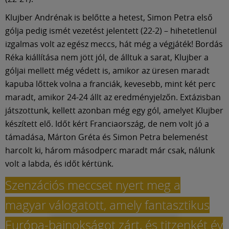
Klujber Andrénak is belőtte a hetest, Simon Petra első
gólja pedig ismét vezetést jelentett (22-2) – hihetetlenül
izgalmas volt az egész meccs, hát még a végjáték! Bordás
Réka kiállítása nem jött jól, de álltuk a sarat, Klujber a
góljai mellett még védett is, amikor az üresen maradt
kapuba lőttek volna a franciák, kevesebb, mint két perc
maradt, amikor 24-24 állt az eredményjelzőn. Extázisban
játszottunk, kellett azonban még egy gól, amelyet Klujber
készített elő. Időt kért Franciaország, de nem volt jó a
támadása, Márton Gréta és Simon Petra belemenést
harcolt ki, három másodperc maradt már csak, nálunk
volt a labda, és időt kértünk.
Szenzációs meccset nyert meg a
magyar válogatott, amely fantasztikus
Európa-bajnokságot zárt, és titzenkét év