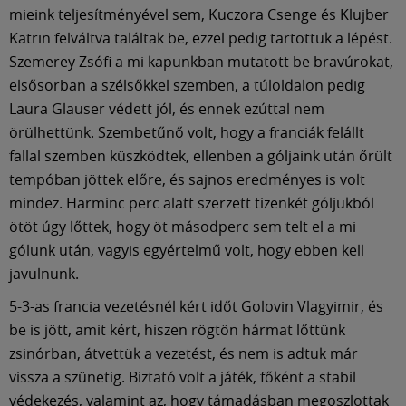
mieink teljesítményével sem, Kuczora Csenge és Klujber
Katrin felváltva találtak be, ezzel pedig tartottuk a lépést.
Szemerey Zsófi a mi kapunkban mutatott be bravúrokat,
elsősorban a szélsőkkel szemben, a túloldalon pedig
Laura Glauser védett jól, és ennek ezúttal nem
örülhettünk. Szembetűnő volt, hogy a franciák felállt
fallal szemben küszködtek, ellenben a góljaink után őrült
tempóban jöttek előre, és sajnos eredményes is volt
mindez. Harminc perc alatt szerzett tizenkét góljukból
ötöt úgy lőttek, hogy öt másodperc sem telt el a mi
gólunk után, vagyis egyértelmű volt, hogy ebben kell
javulnunk.
5-3-as francia vezetésnél kért időt Golovin Vlagyimir, és
be is jött, amit kért, hiszen rögtön hármat lőttünk
zsinórban, átvettük a vezetést, és nem is adtuk már
vissza a szünetig. Biztató volt a játék, főként a stabil
védekezés, valamint az, hogy támadásban megoszlottak