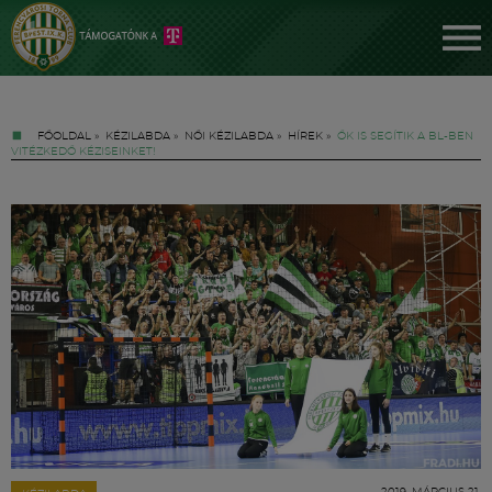
FŐOLDAL
»
KÉZILABDA
»
NŐI KÉZILABDA
»
HÍREK
»
ŐK IS SEGÍTIK A BL-BEN
VITÉZKEDŐ KÉZISEINKET!
Jegyek
FM YouTube +
Hírek
2019. MÁRCIUS 21.