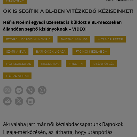
Labdarúgás
KÉZILABDA
ŐK IS SEGÍTIK A BL-BEN VITÉZKEDŐ KÉZISEINKET!
Szakosztályok
Háfra Noémi egyedi üzenetet is küldött a BL-meccseken
állandóan segítő kislányoknak – VIDEÓ!
Meccscenter
FTC-RAIL CARGO HUNGARIA
BACSKAI MIKLÓS
MOLNÁR PÉTER
SZARKA ÉVA
BAJNOKOK LIGÁJA
FTC NŐI KÉZILABDA
Klub
NŐI KÉZILABDA
KISLÁNYOK
FRADI TV
UTÁNPÓTLÁS
HÁFRA NOÉMI
Szolgáltatások
Shop
Közösség
Aki valaha járt már női kézilabdacsapatunk Bajnokok
Ligája-mérkőzésén, az láthatta, hogy utánpótlás