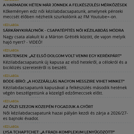
A HARMADIK HÉTEN MÁR JÖNNEK A FELKÉSZÜLÉSI MÉRKŐZÉSEK
Kőkeményen edz női kézilabdacsapatunk, amelynek pénteki
meccsét élőben nézhetik szurkolóink az FM Youtube+-on.
KÉZILABDA
SÁRKÁNYKIRÁLYNŐK - CSAPATÉPÍTÉS NŐI KÉZILABDÁS MÓDRA
Nagy csata alakult ki a Márton Grétiék között, de vajon melyik
hajó nyert? - VIDEÓ!
KÉZILABDA
KRISTENSEN: „AZ ELSŐ DOLGOM VOLT VENNI EGY KERÉKPÁRT”
Kézilabdacsapatunk új kapusa az első hetekről, a célokról és a
biciklizés szeretetéről is beszélt.
KÉZILABDA
BÖDE-BÍRÓ: „A HOZZÁÁLLÁS NAGYON MESSZIRE VIHET MINKET”
Kézilabdacsapatunk kapusával a felkészülés második hetének
végén beszélgettünk a közelgő edzőmeccsek előtt.
KÉZILABDA
AZ ŐSZI SZEZON KÖZEPÉN FOGADJUK A GYŐRT
Női kézilabdacsapatunk hazai pályán kezdi és zárja a 2026/27-
es bajnoki évadot.
KÉZILABDA
LYSA TCHAPTCHET: „A FRADI-KOMPLEXUM LENYŰGÖZÖTT!”