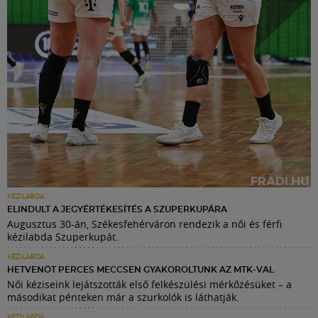
KÉZILABDA
ELINDULT A JEGYÉRTÉKESÍTÉS A SZUPERKUPÁRA
Augusztus 30-án, Székesfehérváron rendezik a női és férfi
kézilabda Szuperkupát.
KÉZILABDA
HETVENÖT PERCES MECCSEN GYAKOROLTUNK AZ MTK-VAL
Női kéziseink lejátszották első felkészülési mérkőzésüket – a
másodikat pénteken már a szurkolók is láthatják.
KÉZILABDA