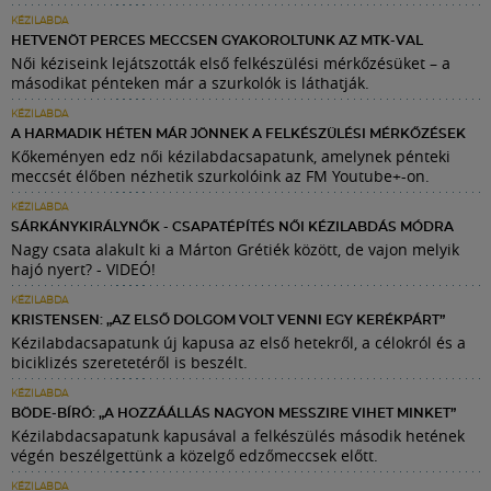
KÉZILABDA
HETVENÖT PERCES MECCSEN GYAKOROLTUNK AZ MTK-VAL
Női kéziseink lejátszották első felkészülési mérkőzésüket – a
másodikat pénteken már a szurkolók is láthatják.
KÉZILABDA
A HARMADIK HÉTEN MÁR JÖNNEK A FELKÉSZÜLÉSI MÉRKŐZÉSEK
Kőkeményen edz női kézilabdacsapatunk, amelynek pénteki
meccsét élőben nézhetik szurkolóink az FM Youtube+-on.
KÉZILABDA
SÁRKÁNYKIRÁLYNŐK - CSAPATÉPÍTÉS NŐI KÉZILABDÁS MÓDRA
Nagy csata alakult ki a Márton Grétiék között, de vajon melyik
hajó nyert? - VIDEÓ!
KÉZILABDA
KRISTENSEN: „AZ ELSŐ DOLGOM VOLT VENNI EGY KERÉKPÁRT”
Kézilabdacsapatunk új kapusa az első hetekről, a célokról és a
biciklizés szeretetéről is beszélt.
KÉZILABDA
BÖDE-BÍRÓ: „A HOZZÁÁLLÁS NAGYON MESSZIRE VIHET MINKET”
Kézilabdacsapatunk kapusával a felkészülés második hetének
végén beszélgettünk a közelgő edzőmeccsek előtt.
KÉZILABDA