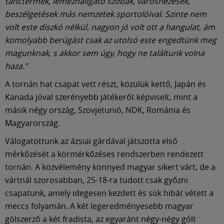
tánctermek, lemezhallgató szobák, városnézések,
beszélgetések más nemzetek sportolóival. Szinte nem
volt este diszkó nélkül, nagyon jó volt ott a hangulat, ám
komolyabb berúgást csak az utolsó este engedtünk meg
magunknak, s akkor sem úgy, hogy ne találtunk volna
haza.”
A tornán hat csapat vett részt, közülük kettő, Japán és
Kanada jóval szerényebb játékerőt képviselt, mint a
másik négy ország, Szovjetunió, NDK, Románia és
Magyarország.
Válogatottunk az ázsiai gárdával játszotta első
mérkőzését a körmérkőzéses rendszerben rendezett
tornán. A közvélemény könnyed magyar sikert várt, de a
vártnál szorosabban, 25-18-ra tudott csak győzni
csapatunk, amely idegesen kezdett és sok hibát vétett a
meccs folyamán. A két legeredményesebb magyar
gólszerző a két fradista, az egyaránt négy-négy gólt