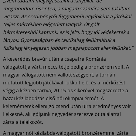
„Nem tudtam megvigasztalni a lányokat, de
megmondom őszintén, a magam számára sem találtam
vigaszt. Az eredménytől függetlenül egyébként a játékkal
teljes mértékben elégedett vagyok. Öt gólt
hétméteresből kaptunk, ez is jelzi, hogy jól védekeztek a
lányok. Gyorsaságban és taktikailag felülmúltuk a
fizikailag lényegesen jobban megalapozott ellenfelünket.”
A keserédes bravúr után a csapatra Románia
válogatottja várt, meccs tétje pedig a bronzérem volt. A
magyar válogatott nem vallott szégyent, a tornán
mutatott legjobb játékával rukkolt elő, és a mérkőzést
végig a kézben tartva, 20-15-ös sikerével megszerezte a
hazai kézilabdázás első női olimpiai érmét. A
keletnémetek elleni gólcsend után újra eredményes volt
Lelkesné, aki góljaink negyedét szerezve öt találattal
zárta a találkozót.
A magyar női kézilabda-válogatott bronzéremmel zárta