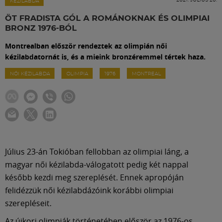
Labdarúgás
KÉZILABDA
ÖT FRADISTA GÓL A ROMÁNOKNAK ÉS OLIMPIAI
BRONZ 1976-BÓL
Szakosztályok
Montrealban először rendeztek az olimpián női
kézilabdatornát is, és a mieink bronzéremmel tértek haza.
Meccscenter
NŐI KÉZILABDA
OLIMPIA
1976
MONTREAL
Klub
Szolgáltatások
Július 23-án Tokióban fellobban az olimpiai láng, a
Shop
magyar női kézilabda-válogatott pedig két nappal
később kezdi meg szereplését. Ennek apropóján
felidézzük női kézilabdázóink korábbi olimpiai
Közösség
szerepléseit.
Az újkori olimpiák történetében először az 1976-os,