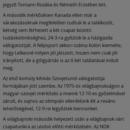
jegyző Tomann Rozália és Németh Erzsébet lett.
A második mérkőzésen Kanada ellen már a
várakozásoknak megfelelően tudtuk le a találkozót,
kétség sem férhetett a két csapat közötti
tudáskülönbséghez, 24-3-ra győztük le a házigazda
válogatottját. A Népsport akkori száma külön kiemelte,
hogy Lelkesné milyen jól játszott, hiszen nem csak jól
irányított, de a gólgyártás is az ő két találatával indult
meg.
Az első komoly kihívás Szovjetunió válogatottja
formájában jött szembe. Az 1975-ös világbajnokságon a
magyar-szovjet mérkőzés a mieink 12-10-es győzelmével
zárult, és sajnos az olimpián ellenfelünk élt a reváns
lehetőségével, 12-9-re legyőztek bennünket.
A világbajnoki második helyezett után a világbajnok várt
csapatunkra az utolsó előtti mérkőzésén. Az NDK