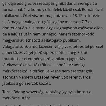
gárdája eddig az összecsapásig hibátlanul szerepelt a
tornán, habár a komoly ellenfelek közül csak Romániával
találkozott. Őket viszont magabiztosan, 18-12-re intézte
el. A magyar válogatott gólszegény meccsen 7-7-es
döntetlent ért el a torna egyik legnagyobb esélyese ellen,
de a lefújás után nem ünneplő, hanem szomorkodó
magyarokat láthatott a kilátogató publikum.
Válogatottunk a mérkőzésen végig vezetett és fél perccel
a mérkőzés végét jelző sípszó előtt is még 7-6-ot
mutatott az eredményjelző, amikor a jugoszláv
játékvezetők elvették tőlünk a labdát. Az addigi
mérkőzésektől eltérően Lelkesné nem szerzett gólt,
azonban Németh Erzsébet révén volt ferencvárosi
játékos a gólszerzők között.
Török Bódog szövetségi kapitány így nyilatkozott a
mérkőzés után: