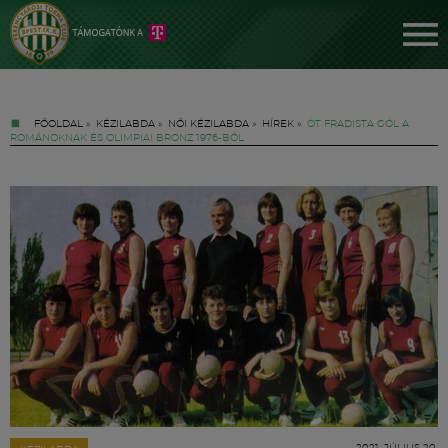
FŐOLDAL
»
KÉZILABDA
»
NŐI KÉZILABDA
»
HÍREK
»
ÖT FRADISTA GÓL A
ROMÁNOKNAK ÉS OLIMPIAI BRONZ 1976-BÓL
Jegyek
FM YouTube +
Hírek
2021. JÚLIUS 20.