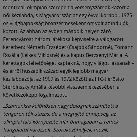
Múzeum
montreali olimpián szerepelt a versenyszámok között a
női kézilabda, s Magyarország az egy évvel korábbi, 1975-
English
ös világbajnokság bronzérmeseként ott volt az indulók
között. Az abban az évben második helyen záró
Ferencvárost három játékosa képviselte a válogatott
keretben: Németh Erzsébet (Csajbók Sándorné), Tomann
Rozália (Lelkes Miklósné) és a kapus Berzsenyi Mária. A
kerettagok lehetőséget kaptak rá, hogy világot lássanak –
és erről huszadik század egyik legjobb magyar
kézilabdázója, az 1969 és 1972 között az FTC-t erősítő
Sterbinszky Amália későbbi visszaemlékezésében a
következőképp fogalmazott.
„Számunkra különösen nagy dolognak számított a
tengeren túli utazás, de a megnyitó ünnepség, az
olimpiai falu környezete már önmagában is remek
hangulatot varázsolt. Szórakozóhelyek, mozik,