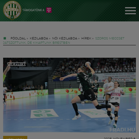
FŐOLDAL
»
KÉZILABDA
»
NŐI KÉZILABDA
»
HÍREK
»
SZOROS MECCSET
JÁTSZOTTUNK, DE KIKAPTUNK BRESTBEN
Jegyek
FM YouTube +
Hírek
2025. NOVEMBER 8.