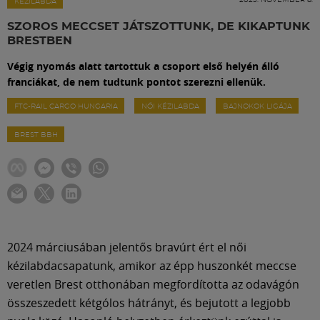
Labdarúgás
KÉZILABDA
SZOROS MECCSET JÁTSZOTTUNK, DE KIKAPTUNK
BRESTBEN
Szakosztályok
Végig nyomás alatt tartottuk a csoport első helyén álló
franciákat, de nem tudtunk pontot szerezni ellenük.
Meccscenter
FTC-RAIL CARGO HUNGARIA
NŐI KÉZILABDA
BAJNOKOK LIGÁJA
BREST BBH
Klub
Szolgáltatások
Shop
2024 márciusában jelentős bravúrt ért el női
kézilabdacsapatunk, amikor az épp huszonkét meccse
Közösség
veretlen Brest otthonában megfordította az odavágón
összeszedett kétgólos hátrányt, és bejutott a legjobb