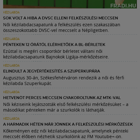
KÉZILABDA
SOK VOLT A HIBA A DVSC ELLENI FELKÉSZÜLÉSI MECCSEN
Női kézilabdacsapatunk a felkészülés ezen szakaszában
összeszokottabb DVSC-vel meccselt a Népligetben.
KÉZILABDA
PÉNTEKEN 12 ÓRÁTÓL ELÉRHETŐEK A BL-BÉRLETEK
Ezúttal is megéri csoportkör bérletet váltani női
kézilabdacsapatunk Bajnokok Ligája-mérkőzéseire.
KÉZILABDA
ELINDULT A JEGYÉRTÉKESÍTÉS A SZUPERKUPÁRA
Augusztus 30-án, Székesfehérváron rendezik a női és férfi
kézilabda Szuperkupát.
KÉZILABDA
HETVENÖT PERCES MECCSEN GYAKOROLTUNK AZ MTK-VAL
Női kéziseink lejátszották első felkészülési mérkőzésüket – a
másodikat pénteken már a szurkolók is láthatják.
KÉZILABDA
A HARMADIK HÉTEN MÁR JÖNNEK A FELKÉSZÜLÉSI MÉRKŐZÉSEK
Kőkeményen edz női kézilabdacsapatunk, amelynek pénteki
meccsét élőben nézhetik szurkolóink az FM Youtube+-on.