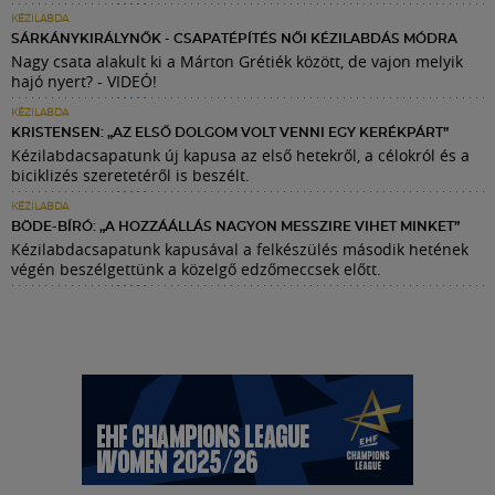
KÉZILABDA
SÁRKÁNYKIRÁLYNŐK - CSAPATÉPÍTÉS NŐI KÉZILABDÁS MÓDRA
Nagy csata alakult ki a Márton Grétiék között, de vajon melyik
hajó nyert? - VIDEÓ!
KÉZILABDA
KRISTENSEN: „AZ ELSŐ DOLGOM VOLT VENNI EGY KERÉKPÁRT”
Kézilabdacsapatunk új kapusa az első hetekről, a célokról és a
biciklizés szeretetéről is beszélt.
KÉZILABDA
BÖDE-BÍRÓ: „A HOZZÁÁLLÁS NAGYON MESSZIRE VIHET MINKET”
Kézilabdacsapatunk kapusával a felkészülés második hetének
végén beszélgettünk a közelgő edzőmeccsek előtt.