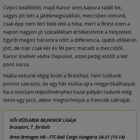
Cvijics beállóból, majd Kanor üres kapura talált be,
vagyis jót tett a játékmegszakítás, meccsben voltunk,
csak épp nem fért bele elöl a hiba, mert a Brest ezen a
napon nagyon jó százalékban értékesítette a helyzeteit.
Egyről megint háromra nőtt a differencia, újabb időkérés
jött, de már csak két és fél perc maradt a meccsből.
Kanor lövését védte Depuiset, ezzel pedig eldőlt a két
pont sorsa.
Hiába voltunk végig közel a Bresthez, nem tudtunk
pontot szerezni, de egy hét múlva újra megpróbálhatjuk:
ha a mostani teljesítményhez hazai pályán tudunk még
tenni egy picit, akkor megtörhetjük a franciák szériáját.
NŐI KÉZILABDA BAJNOKOK LIGÁJA
B-csoport, 7. forduló
Brest Bretagne HB - FTC-Rail Cargo Hungaria 34-31 (15-14)