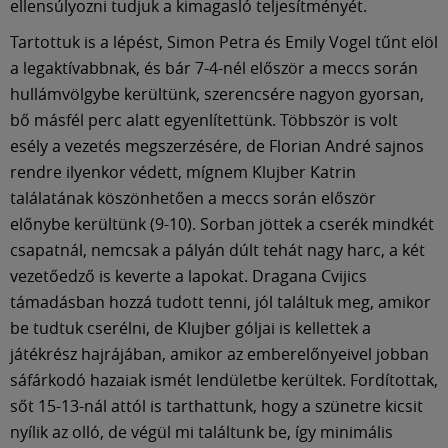
ellensúlyozni tudjuk a kimagasló teljesítményét.
Tartottuk is a lépést, Simon Petra és Emily Vogel tűnt elöl
a legaktívabbnak, és bár 7-4-nél először a meccs során
hullámvölgybe kerültünk, szerencsére nagyon gyorsan,
bő másfél perc alatt egyenlítettünk. Többször is volt
esély a vezetés megszerzésére, de Florian André sajnos
rendre ilyenkor védett, mígnem Klujber Katrin
találatának köszönhetően a meccs során először
előnybe kerültünk (9-10). Sorban jöttek a cserék mindkét
csapatnál, nemcsak a pályán dúlt tehát nagy harc, a két
vezetőedző is keverte a lapokat. Dragana Cvijics
támadásban hozzá tudott tenni, jól találtuk meg, amikor
be tudtuk cserélni, de Klujber góljai is kellettek a
játékrész hajrájában, amikor az emberelőnyeivel jobban
sáfárkodó hazaiak ismét lendületbe kerültek. Fordítottak,
sőt 15-13-nál attól is tarthattunk, hogy a szünetre kicsit
nyílik az olló, de végül mi találtunk be, így minimális