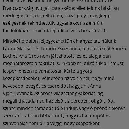
Múzeum
nyolc közé. Hasonló helyzetben érkeztünk ezúttal is
Franciaország nyugati csücskébe: ellenfelünk hibátlan
mérleggel állt a tabella élén, hazai pályán végképp
English
esélyesnek tekinthettük, ugyanakkor az elmúlt
fordulókban a mieink fejlődési íve is biztató volt.
Mindkét oldalon feljegyezhettünk hiányzókat, nálunk
Laura Glauser és Tomori Zsuzsanna, a franciáknál Annika
Lott és Ana Gros nem játszhatott, és ez alapjaiban
meghatározta a taktikát is. Inkább mi diktáltuk a ritmust,
Jesper Jensen folyamatosan kérte a gyors
középkezdéseket, vélhetően az volt a cél, hogy minél
kevesebb levegőt és csereidőt hagyjunk Anna
Vjahirjevának. Az orosz világsztár gyakorlatilag
megállíthatatlan volt az első tíz percben, öt gólt lőtt,
szinte minden támadás tőle indult, vagy ő próbált előnyt
szerezni – abban bízhattunk, hogy ezt a tempót és
színvonalat nem bírja végig, hogy csapatként