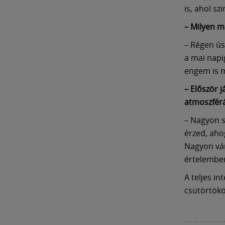
is, ahol s
– Milyen m
– Régen ús
a mai napi
engem is m
– Először 
atmoszfér
– Nagyon s
érzed, aho
Nagyon vár
értelemben
A teljes i
csütörtökö