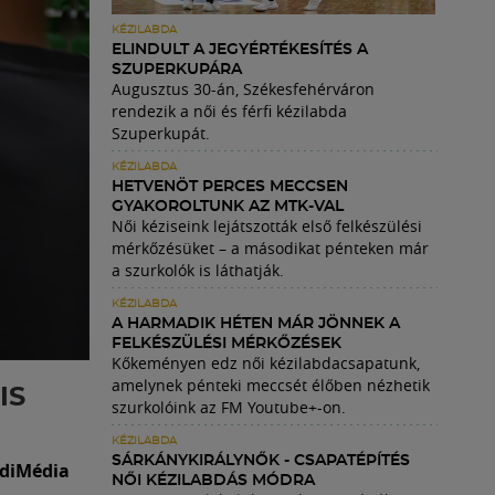
KÉZILABDA
ELINDULT A JEGYÉRTÉKESÍTÉS A
SZUPERKUPÁRA
Augusztus 30-án, Székesfehérváron
rendezik a női és férfi kézilabda
Szuperkupát.
KÉZILABDA
HETVENÖT PERCES MECCSEN
GYAKOROLTUNK AZ MTK-VAL
Női kéziseink lejátszották első felkészülési
mérkőzésüket – a másodikat pénteken már
a szurkolók is láthatják.
KÉZILABDA
A HARMADIK HÉTEN MÁR JÖNNEK A
FELKÉSZÜLÉSI MÉRKŐZÉSEK
Kőkeményen edz női kézilabdacsapatunk,
amelynek pénteki meccsét élőben nézhetik
IS
szurkolóink az FM Youtube+-on.
KÉZILABDA
SÁRKÁNYKIRÁLYNŐK - CSAPATÉPÍTÉS
adiMédia
NŐI KÉZILABDÁS MÓDRA