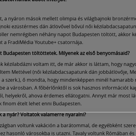
t, a nyáron mások mellett olimpia és világbajnoki bronzérm
noki ezüstérmes dán átlövővel bővül női kézilabdacsapatun
ller nemrégiben néhány napot Budapesten töltött, akkor ké
jút a FradiMédia Youtube+ csatornája.
t Budapesten töltöttetek. Milyenek az első benyomásaid?
ak kézilabdázni voltam itt, de már akkor is láttam, hogy nag
éltem Mettével (női kézilabdacsapatunk dán jobbátlövője, Me
 a szerk.), ő mondta, hogy mindenképpen minél hamarabb 
be a városban. A főbérlőnktől is sok hasznos információt k
l, helyekről, ahova érdemes ellátogatni. Annyit már most lá
 finom ételt lehet enni Budapesten.
ik a nyár? Voltatok valamerre nyaralni?
zágban voltunk vakáción a barátommal, de egyébként szer
z hasonló városokba is utazni. Tavaly voltunk Rómában és