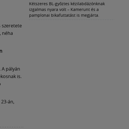
Kétszeres BL-győztes kézilabdázónknak
izgalmas nyara volt – Kamerunt és a
pamplonai bikafuttatást is megjárta.
s szeretete
, néha
en
 A pályán
kosnak is.
ó
 23-án,