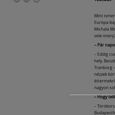
Mint ismer
Európa-baj
Michala Mö
vele inter
– Pár napo
– Eddig cs
hely. Besz
Tranborg –
nézzek kör
éttermekrő
nagyon sok
– Hogy tel
– Törökors
Budapesthe