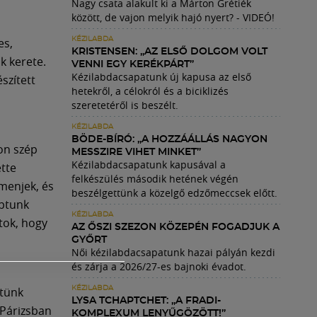
Nagy csata alakult ki a Márton Grétiék
között, de vajon melyik hajó nyert? - VIDEÓ!
es,
KÉZILABDA
KRISTENSEN: „AZ ELSŐ DOLGOM VOLT
k kerete.
VENNI EGY KERÉKPÁRT”
Kézilabdacsapatunk új kapusa az első
szített
hetekről, a célokról és a biciklizés
szeretetéről is beszélt.
KÉZILABDA
BÖDE-BÍRÓ: „A HOZZÁÁLLÁS NAGYON
yon szép
MESSZIRE VIHET MINKET”
Kézilabdacsapatunk kapusával a
tte
felkészülés második hetének végén
menjek, és
beszélgettünk a közelgő edzőmeccsek előtt.
aptunk
KÉZILABDA
tok, hogy
AZ ŐSZI SZEZON KÖZEPÉN FOGADJUK A
GYŐRT
Női kézilabdacsapatunk hazai pályán kezdi
és zárja a 2026/27-es bajnoki évadot.
etünk
KÉZILABDA
LYSA TCHAPTCHET: „A FRADI-
 Párizsban
KOMPLEXUM LENYŰGÖZÖTT!”