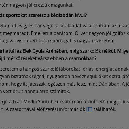
zintén nagyon jól éreztük magunkat.
ás sportokat szeretsz a kézilabdán kívül?
ztam öt évig, és bár végül a kézilabdát választottam az úszá
g megmaradt. Emellett a barátom, Oliver nagyon jól golfozik
agával visz, ezért azt a sportágat is nagyon szeretem.
járhattál az Elek Gyula Arénában, még szurkolók nélkül. Mily
ájú mérkőzéseket vársz ebben a csarnokban?
zeretem a hangos szurkolótáborokat, óriási energiát adnak.
gyan biztatnak téged, nyugodtan nevezhetjük őket extra játé
om, hogy itt játsszak, egészen más lesz, mint Dániában. A j
 vett őrült hangulatra számítok.
nterjú a FradiMédia Youtube+ csatornán tekinthető meg július
n. A csatornával előfizetési információk
ITT
találhatók.