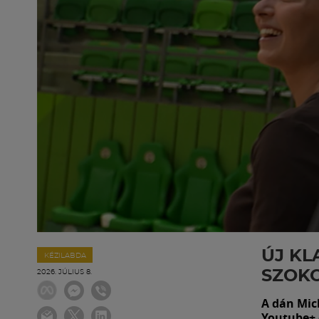
ÚJ KL
KÉZILABDA
SZOK
2026. JÚLIUS 8.
A dán Mic
Youtube+ 