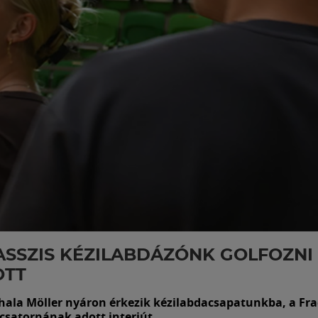
ASSZIS KÉZILABDÁZÓNK GOLFOZNI 
OTT
hala Möller nyáron érkezik kézilabdacsapatunkba, a Fr
csatornának adott interjút.