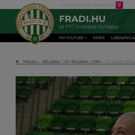
FRADI.HU
az FTC hivatalos honlapja
FM YOUTUBE +
HÍREK
LABDARÚGÁ
FŐOLDAL
»
KÉZILABDA
»
NŐI KÉZILABDA
»
HÍREK
»
ÚJ KLASSZIS KÉZI