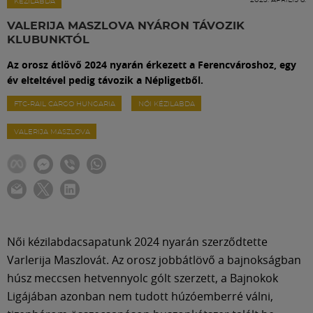
Labdarúgás
KÉZILABDA
VALERIJA MASZLOVA NYÁRON TÁVOZIK
KLUBUNKTÓL
Szakosztályok
Az orosz átlövő 2024 nyarán érkezett a Ferencvároshoz, egy
év elteltével pedig távozik a Népligetből.
Meccscenter
FTC-RAIL CARGO HUNGARIA
NŐI KÉZILABDA
VALERIJA MASZLOVA
Klub
Szolgáltatások
Shop
Női kézilabdacsapatunk 2024 nyarán szerződtette
Varlerija Maszlovát. Az orosz jobbátlövő a bajnokságban
Közösség
húsz meccsen hetvennyolc gólt szerzett, a Bajnokok
Ligájában azonban nem tudott húzóemberré válni,