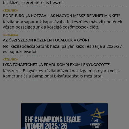
biciklizés szeretetéről is beszélt.
KÉZILABDA
BÖDE-BÍRÓ: „A HOZZÁÁLLÁS NAGYON MESSZIRE VIHET MINKET”
Kézilabdacsapatunk kapusával a felkészülés második hetének
végén beszélgettünk a közelgő edzőmeccsek előtt.
KÉZILABDA
AZ ŐSZI SZEZON KÖZEPÉN FOGADJUK A GYŐRT
Női kézilabdacsapatunk hazai pályán kezdi és zárja a 2026/27-
es bajnoki évadot.
KÉZILABDA
LYSA TCHAPTCHET: „A FRADI-KOMPLEXUM LENYŰGÖZÖTT!”
Kétszeres BL-győztes kézilabdázónknak izgalmas nyara volt –
Kamerunt és a pamplonai bikafuttatást is megjárta.