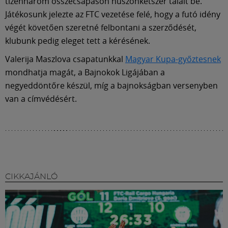
Múzeum
tizenhárom összecsapáson huszonkétszer talált be.
Játékosunk jelezte az FTC vezetése felé, hogy a futó idény
végét követően szeretné felbontani a szerződését,
English
klubunk pedig eleget tett a kérésének.
Valerija Maszlova csapatunkkal
Magyar Kupa-győztesnek
mondhatja magát, a Bajnokok Ligájában a
negyeddöntőre készül, míg a bajnokságban versenyben
van a címvédésért.
CIKKAJÁNLÓ