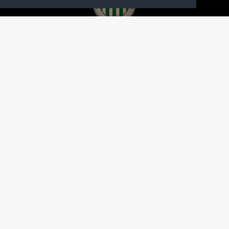
A FERENCVÁROSI TORNA CLUB HIVATALOS
HONLAPJA
SAJTÓCENTER
KAPCSOLAT
IMPRESSZUM
MODERÁLÁSI ALAPELVEK
HONLAP ADATKEZELÉSI TÁJÉKOZTATÓ
A Ferencvárosi Torna Club hivatalos honlapja