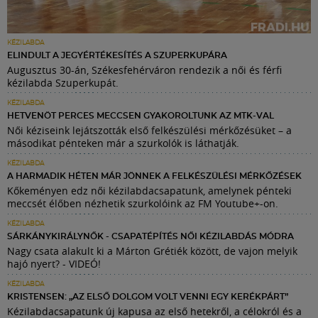
KÉZILABDA
ELINDULT A JEGYÉRTÉKESÍTÉS A SZUPERKUPÁRA
Augusztus 30-án, Székesfehérváron rendezik a női és férfi
kézilabda Szuperkupát.
KÉZILABDA
HETVENÖT PERCES MECCSEN GYAKOROLTUNK AZ MTK-VAL
Női kéziseink lejátszották első felkészülési mérkőzésüket – a
másodikat pénteken már a szurkolók is láthatják.
KÉZILABDA
A HARMADIK HÉTEN MÁR JÖNNEK A FELKÉSZÜLÉSI MÉRKŐZÉSEK
Kőkeményen edz női kézilabdacsapatunk, amelynek pénteki
meccsét élőben nézhetik szurkolóink az FM Youtube+-on.
KÉZILABDA
SÁRKÁNYKIRÁLYNŐK - CSAPATÉPÍTÉS NŐI KÉZILABDÁS MÓDRA
Nagy csata alakult ki a Márton Grétiék között, de vajon melyik
hajó nyert? - VIDEÓ!
KÉZILABDA
KRISTENSEN: „AZ ELSŐ DOLGOM VOLT VENNI EGY KERÉKPÁRT”
Kézilabdacsapatunk új kapusa az első hetekről, a célokról és a