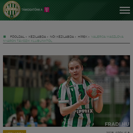
FŐOLDAL
»
KÉZILABDA
»
NŐI KÉZILABDA
»
HÍREK
»
VALERIJA MASZLOVA
NYÁRON TÁVOZIK KLUBUNKTÓL
Jegyek
FM YouTube +
Hírek
2025. ÁPRILIS 8.