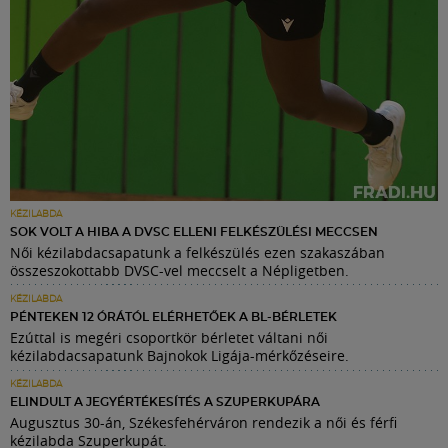
KÉZILABDA
SOK VOLT A HIBA A DVSC ELLENI FELKÉSZÜLÉSI MECCSEN
Női kézilabdacsapatunk a felkészülés ezen szakaszában
összeszokottabb DVSC-vel meccselt a Népligetben.
KÉZILABDA
PÉNTEKEN 12 ÓRÁTÓL ELÉRHETŐEK A BL-BÉRLETEK
Ezúttal is megéri csoportkör bérletet váltani női
kézilabdacsapatunk Bajnokok Ligája-mérkőzéseire.
KÉZILABDA
ELINDULT A JEGYÉRTÉKESÍTÉS A SZUPERKUPÁRA
Augusztus 30-án, Székesfehérváron rendezik a női és férfi
kézilabda Szuperkupát.