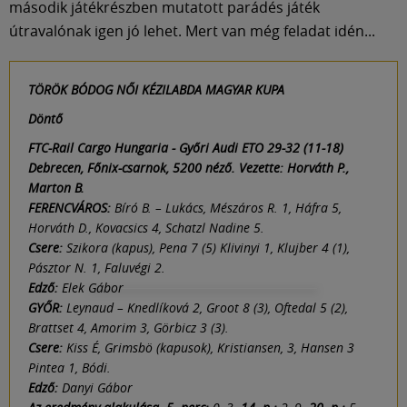
második játékrészben mutatott parádés játék
útravalónak igen jó lehet. Mert van még feladat idén...
TÖRÖK BÓDOG NŐI KÉZILABDA MAGYAR KUPA
Döntő
FTC-Rail Cargo Hungaria - Győri Audi ETO 29-32 (11-18)
Debrecen, Főnix-csarnok, 5200 néző. Vezette: Horváth P.,
Marton B.
FERENCVÁROS:
Bíró B. – Lukács, Mészáros R. 1, Háfra 5,
Horváth D., Kovacsics 4, Schatzl Nadine 5.
Csere:
Szikora (kapus), Pena 7 (5) Klivinyi 1, Klujber 4 (1),
Pásztor N. 1, Faluvégi 2.
Edző:
Elek Gábor
GYŐR:
Leynaud – Knedlíková 2, Groot 8 (3), Oftedal 5 (2),
Brattset 4, Amorim 3, Görbicz 3 (3).
Csere:
Kiss É, Grimsbö (kapusok), Kristiansen, 3, Hansen 3
Pintea 1, Bódi.
Edző:
Danyi Gábor