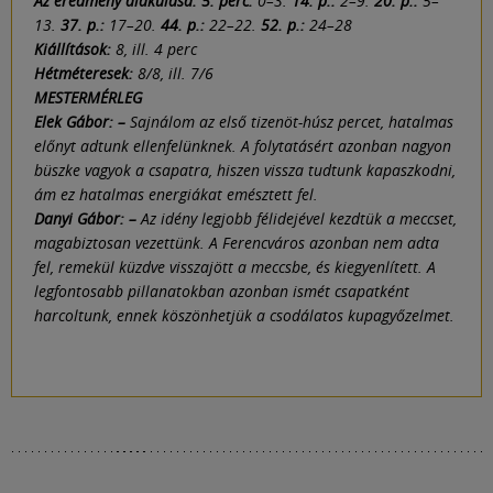
Az eredmény alakulása. 5. perc:
0–3.
14. p.:
2–9.
20. p.:
5–
13.
37. p.:
17–20.
44. p.:
22–22.
52. p.:
24–28
Kiállítások:
8, ill. 4 perc
Hétméteresek:
8/8, ill. 7/6
MESTERMÉRLEG
Elek Gábor: –
Sajnálom az első tizenöt-húsz percet, hatalmas
előnyt adtunk ellenfelünknek. A folytatásért azonban nagyon
büszke vagyok a csapatra, hiszen vissza tudtunk kapaszkodni,
ám ez hatalmas energiákat emésztett fel.
Danyi Gábor: –
Az idény legjobb félidejével kezdtük a meccset,
magabiztosan vezettünk. A Ferencváros azonban nem adta
fel, remekül küzdve visszajött a meccsbe, és kiegyenlített. A
legfontosabb pillanatokban azonban ismét csapatként
harcoltunk, ennek köszönhetjük a csodálatos kupagyőzelmet.