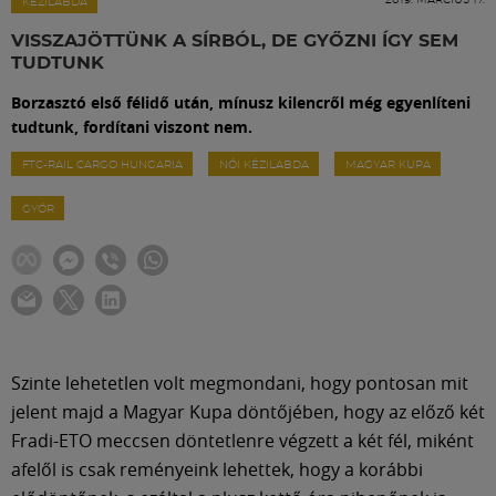
Labdarúgás
KÉZILABDA
VISSZAJÖTTÜNK A SÍRBÓL, DE GYŐZNI ÍGY SEM
TUDTUNK
Szakosztályok
Borzasztó első félidő után, mínusz kilencről még egyenlíteni
tudtunk, fordítani viszont nem.
Meccscenter
FTC-RAIL CARGO HUNGARIA
NŐI KÉZILABDA
MAGYAR KUPA
GYŐR
Klub
Szolgáltatások
Shop
Szinte lehetetlen volt megmondani, hogy pontosan mit
jelent majd a Magyar Kupa döntőjében, hogy az előző két
Közösség
Fradi-ETO meccsen döntetlenre végzett a két fél, miként
afelől is csak reményeink lehettek, hogy a korábbi