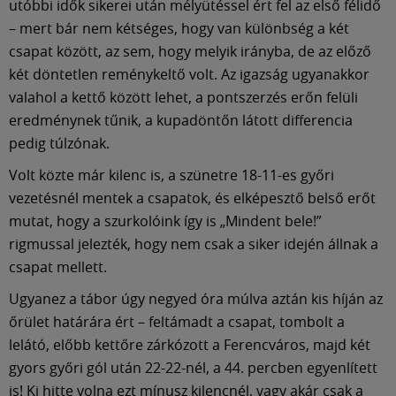
utóbbi idők sikerei után mélyütéssel ért fel az első félidő
– mert bár nem kétséges, hogy van különbség a két
csapat között, az sem, hogy melyik irányba, de az előző
két döntetlen reménykeltő volt. Az igazság ugyanakkor
valahol a kettő között lehet, a pontszerzés erőn felüli
eredménynek tűnik, a kupadöntőn látott differencia
pedig túlzónak.
Volt közte már kilenc is, a szünetre 18-11-es győri
vezetésnél mentek a csapatok, és elképesztő belső erőt
mutat, hogy a szurkolóink így is „Mindent bele!”
rigmussal jelezték, hogy nem csak a siker idején állnak a
csapat mellett.
Ugyanez a tábor úgy negyed óra múlva aztán kis híján az
őrület határára ért – feltámadt a csapat, tombolt a
lelátó, előbb kettőre zárkózott a Ferencváros, majd két
gyors győri gól után 22-22-nél, a 44. percben egyenlített
is! Ki hitte volna ezt mínusz kilencnél, vagy akár csak a