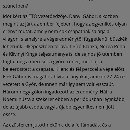
szünetben?
Időt kért az ETO vezetőedzője, Danyi Gábor, s közben
megint az járt az ember fejében, hogy az egyenlítés olyan
erényt mutat, amely nem sok csapatnak sajátja a
világon, s amelyre a végeredménytől függetlenül büszkék
lehetünk. Elképesztően feljavult Bíró Blanka, Nerea Pena
és Klivinyi Kinga teljesítménye is, de sajnos jó ütemben
fogta meg a meccset a győri tréner, mert újra
beleerősített a csapata. Kilenc és fél perccel a vége előtt
Elek Gábor is magához hívta a lányokat, amikor 27-24-re
vezetett a Győr, de innen már így sem volt visszaút.
Három-négy gólon ingadozott az eredmény, Háfra
Noémi húzta a szekeret ebben a periódusban leginkább,
de az újabb csoda, vagyis újabb egyenlítés nem jött
össze.
Az ezüstérem jutott nekünk, de a feltámadás, és a