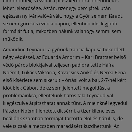
Múzeum
elődöntőnek, s ezáltal a plusz kettő óra pihenőnek is
lehet jelentősége. Aztán, tizenegy perc játék után
egészen nyilvánvalóvá vált, hogy a Győr se nem fáradt,
English
se nem görcsös ezen a napon, ellenben idei legjobb
formáját futja, miközben nálunk valahogy semmi sem
működik.
Amandine Leynaud, a győriek francia kapusa bekezdett
négy védéssel, az Eduarda Amorim – Kari Brattset belső
védő páros blokkjaival teljesen padlóra tette Háfra
Noémit, Lukács Viktória, Kovacsics Anikó és Nerea Pena
első kísérlete sem sikerült – óriási volt a baj. 2-7-nél kért
időt Elek Gábor, de ez sem jelentett megoldást a
problémáinkra, ellenfelünk hatos fala Leynaud-val
kiegészülve átjátszhatatlannak tűnt. A mieinknél egyedül
Pásztor Noémit lehetett dicsérni, a tizenkilenc éves
beállónk szombati formáját tartotta elöl és hátul is, de
vele is csak a meccsben maradásért küzdhettünk. Az