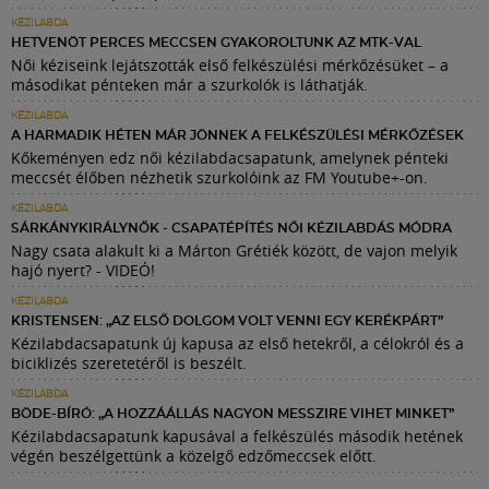
KÉZILABDA
HETVENÖT PERCES MECCSEN GYAKOROLTUNK AZ MTK-VAL
Női kéziseink lejátszották első felkészülési mérkőzésüket – a
másodikat pénteken már a szurkolók is láthatják.
KÉZILABDA
A HARMADIK HÉTEN MÁR JÖNNEK A FELKÉSZÜLÉSI MÉRKŐZÉSEK
Kőkeményen edz női kézilabdacsapatunk, amelynek pénteki
meccsét élőben nézhetik szurkolóink az FM Youtube+-on.
KÉZILABDA
SÁRKÁNYKIRÁLYNŐK - CSAPATÉPÍTÉS NŐI KÉZILABDÁS MÓDRA
Nagy csata alakult ki a Márton Grétiék között, de vajon melyik
hajó nyert? - VIDEÓ!
KÉZILABDA
KRISTENSEN: „AZ ELSŐ DOLGOM VOLT VENNI EGY KERÉKPÁRT”
Kézilabdacsapatunk új kapusa az első hetekről, a célokról és a
biciklizés szeretetéről is beszélt.
KÉZILABDA
BÖDE-BÍRÓ: „A HOZZÁÁLLÁS NAGYON MESSZIRE VIHET MINKET”
Kézilabdacsapatunk kapusával a felkészülés második hetének
végén beszélgettünk a közelgő edzőmeccsek előtt.