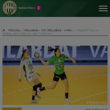
FŐOLDAL
»
KÉZILABDA
»
NŐI KÉZILABDA
»
HÍREK
»
VISSZAJÖTTÜNK A
SÍRBÓL, DE GYŐZNI ÍGY SEM TUDTUNK
Jegyek
FM YouTube +
Hírek
2019. MÁRCIUS 17.