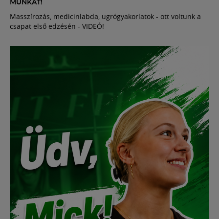
MUNKÁT!
Masszírozás, medicinlabda, ugrógyakorlatok - ott voltunk a
csapat első edzésén - VIDEÓ!