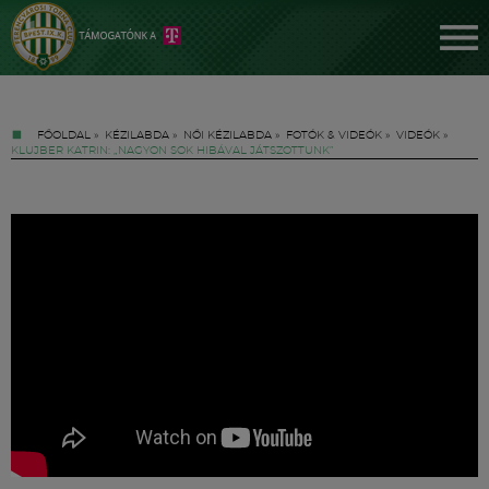
FŐOLDAL
»
KÉZILABDA
»
NŐI KÉZILABDA
»
FOTÓK & VIDEÓK
»
VIDEÓK
»
KLUJBER KATRIN: „NAGYON SOK HIBÁVAL JÁTSZOTTUNK”
Jegyek
FM YouTube +
Hírek