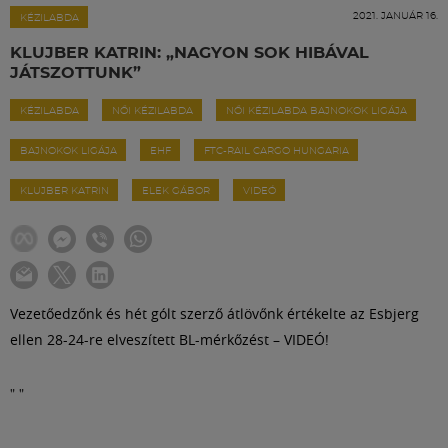
Labdarúgás
2021. JANUÁR 16.
KÉZILABDA
KLUJBER KATRIN: „NAGYON SOK HIBÁVAL
Szakosztályok
JÁTSZOTTUNK”
KÉZILABDA
NŐI KÉZILABDA
NŐI KÉZILABDA BAJNOKOK LIGÁJA
Meccscenter
BAJNOKOK LIGÁJA
EHF
FTC-RAIL CARGO HUNGARIA
Klub
KLUJBER KATRIN
ELEK GÁBOR
VIDEÓ
Szolgáltatások
Vezetőedzőnk és hét gólt szerző átlövőnk értékelte az Esbjerg
Shop
ellen 28-24-re elveszített BL-mérkőzést – VIDEÓ!
Közösség
"
"