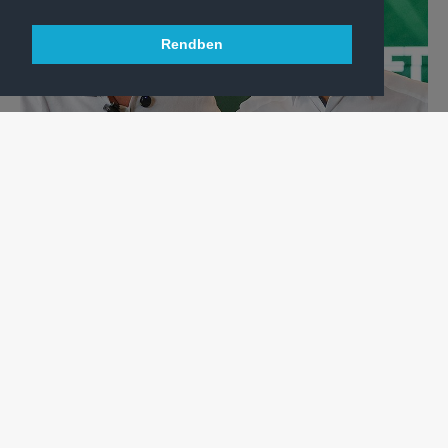
Rendben
KÉZILABDA
ÚJ KORSZAK INDUL, VÁLTOZIK NŐI