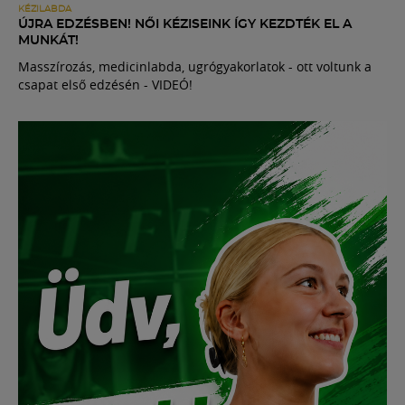
KÉZILABDA
ÚJRA EDZÉSBEN! NŐI KÉZISEINK ÍGY KEZDTÉK EL A
MUNKÁT!
Masszírozás, medicinlabda, ugrógyakorlatok - ott voltunk a
csapat első edzésén - VIDEÓ!