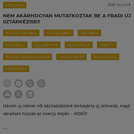
Labdarúgás
2020. JÚLIUS 9.
KÉZILABDA
NEM AKÁRHOGYAN MUTATKOZTAK BE A FRADI ÚJ
Szakosztályok
SZTÁRKÉZISEI!
FTC NŐI KÉZILABDA
NŐI KÉZILABDA
KÉZILABDA
Meccscenter
EMILY BÖLK
JULIA BEHNKE
ALICIA STOLLE
FRADI TV
Klub
FTC-RAIL CARGO HUNGARIA
MOLNÁR PÉTER
SINGLÁR ÁKOS
PAPP GERGŐ
Szolgáltatások
Shop
Három új német női kézilabdázónk körbejárta új otthonát, majd
váratlant húztak az interjú elején – VIDEÓ!
Közösség
"
"