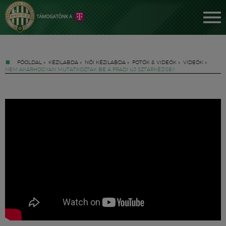
FŐOLDAL
»
KÉZILABDA
»
NŐI KÉZILABDA
»
FOTÓK & VIDEÓK
»
VIDEÓK
»
NEM AKÁRHOGYAN MUTATKOZTAK BE A FRADI ÚJ SZTÁRKÉZISEI!
Jegyek
FM YouTube +
Hírek