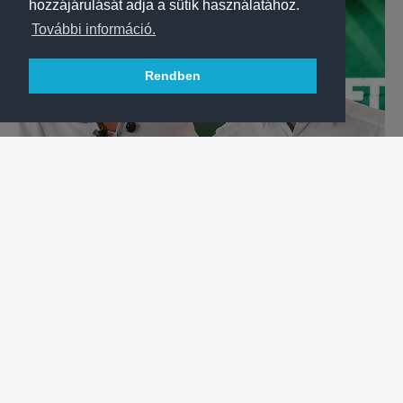
hozzájárulását adja a sütik használatához.
További információ.
Rendben