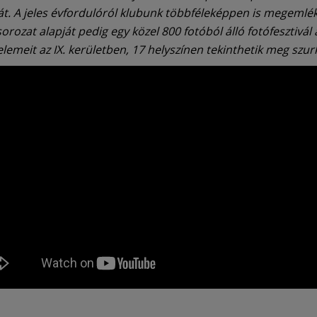
át. A jeles évfordulóról klubunk többféleképpen is megemlék
rozat alapját pedig egy közel 800 fotóból álló fotófesztivál 
lemeit az IX. kerületben, 17 helyszínen tekinthetik meg szur