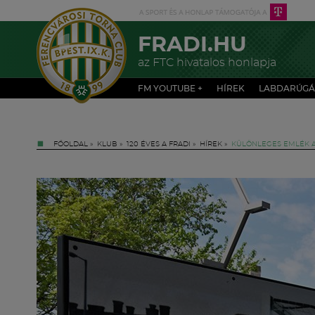
FRADI.HU
az FTC hivatalos honlapja
FM YOUTUBE +
HÍREK
LABDARÚGÁ
FŐOLDAL
»
KLUB
»
120 ÉVES A FRADI
»
HÍREK
»
KÜLÖNLEGES EMLÉK A