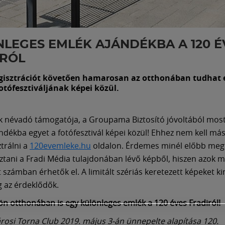
LEGES EMLÉK AJÁNDÉKBA A 120 É
IRÓL
egisztrációt követően hamarosan az otthonában tudhat 
otófesztiváljának képei közül.
 névadó támogatója, a Groupama Biztosító jóvoltából most
ndékba egyet a fotófesztivál képei közül! Ehhez nem kell más
ztrálni a
120evemleke.hu
oldalon. Érdemes minél előbb megt
ztani a Fradi Média tulajdonában lévő képből, hiszen azok m
t számban érhetők el. A limitált szériás keretezett képeket 
 az érdeklődők.
ön otthonában is egy különleges emlék a 120 éves Fradiról!
rosi Torna Club 2019. május 3-án ünnepelte alapítása 120.