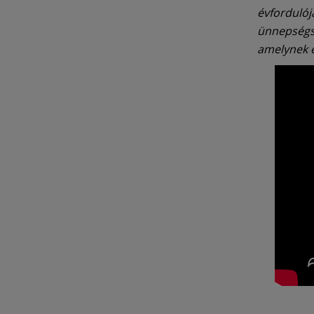
évfordulój
ünnepségso
amelynek e