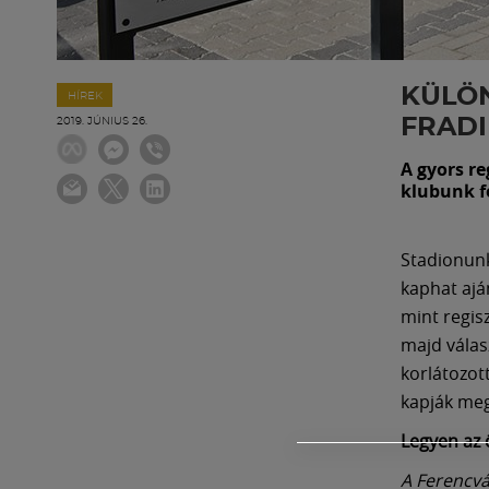
KÜLÖN
HÍREK
FRAD
2019. JÚNIUS 26.
A gyors r
klubunk f
Stadionunk
kaphat ajá
mint regis
majd válas
korlátozot
kapják meg
Legyen az 
A Ferencvá