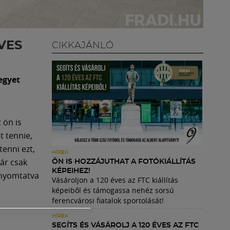
VES
CIKKAJÁNLÓ
egyet
 ön is
t tennie,
enni ezt,
HÍREK
ár csak
ÖN IS HOZZÁJUTHAT A FOTÓKIÁLLÍTÁS
KÉPEIHEZ!
kinyomtatva
Vásároljon a 120 éves az FTC kiállítás
képeiből és támogassa nehéz sorsú
ferencvárosi fiatalok sportolását!
HÍREK
SEGÍTS ÉS VÁSÁROLJ A 120 ÉVES AZ FTC