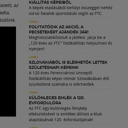
KIÁLLÍTÁS KÉPEIBŐL
ezett, az
A képek eladásából befolyt összeggel nehéz
adta,
sorsú fiatalok sportolását segíti az FTC.
kolóink.
HÍREK
FOLYTATÓDIK AZ AKCIÓ, A
PECSÉTEKÉRT AJÁNDÉK JÁR!
Meghosszabbítottuk a játékot: járja be a
„120 éves az FTC” fotókiállítás helyszíneit és
nyerjen!
HÍREK
SZLOVÁKIÁBÓL IS ELÉRHETŐK LETTEK
SZÜLETÉSNAPI KÉPEINK
A 120 éves Ferencvárost ünneplő
fotókiállítás képei immár Szlovákiában élő
szurkolóink számára is elérhetőek.
HÍREK
KÜLÖNLEGES EMLÉK A 120.
ÉVFORDULÓRA
Az FTC egy különleges fénykép
elkészítésével is emléket állított a klub
alapításának 120. évfordulójának!