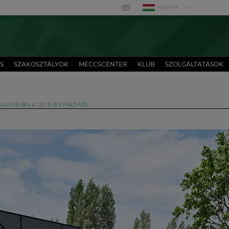
MAGYAR
S
SZAKOSZTÁLYOK
MECCSCENTER
KLUB
SZOLGÁLTATÁSOK
JÁNDÉKBA A 120 ÉVES FRADIRÓL