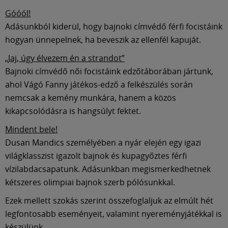
Múzeum
Góóól!
Adásunkból kiderül, hogy bajnoki címvédő férfi focistáink
English
hogyan ünnepelnek, ha beveszik az ellenfél kapuját.
„Jaj, úgy élvezem én a strandot”
Bajnoki címvédő női focistáink edzőtáborában jártunk,
ahol Vágó Fanny játékos-edző a felkészülés során
nemcsak a kemény munkára, hanem a közös
kikapcsolódásra is hangsúlyt fektet.
Mindent bele!
Dusan Mandics személyében a nyár elején egy igazi
világklasszist igazolt bajnok és kupagyőztes férfi
vízilabdacsapatunk. Adásunkban megismerkedhetnek
kétszeres olimpiai bajnok szerb pólósunkkal.
Ezek mellett szokás szerint összefoglaljuk az elmúlt hét
legfontosabb eseményeit, valamint nyereményjátékkal is
készülünk.