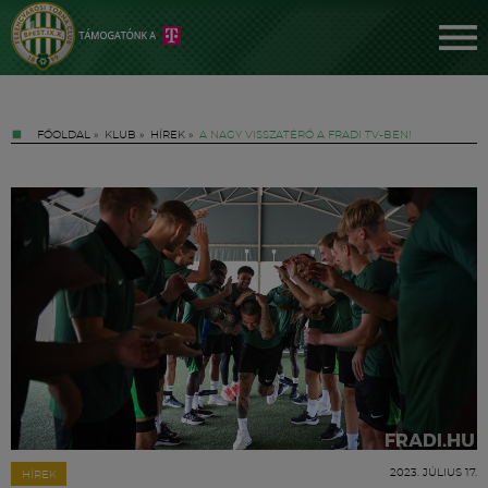
FŐOLDAL
»
KLUB
»
HÍREK
»
A NAGY VISSZATÉRŐ A FRADI TV-BEN!
Jegyek
FM YouTube +
Hírek
2023. JÚLIUS 17.
HÍREK