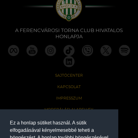
A FERENCVÁROSI TORNA CLUB HIVATALOS
HONLAPJA
SAJTÓCENTER
KAPCSOLAT
IMPRESSZUM
MODERÁLÁSI ALAPELVEK
HONLAP ADATKEZELÉSI TÁJÉKOZTATÓ
Ez a honlap sütiket használ. A sütik
elfogadásával kényelmesebbé teheti a
böngészést. A honlap további böngészésével