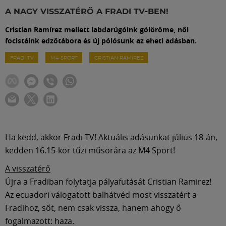
Labdarúgás
A NAGY VISSZATÉRŐ A FRADI TV-BEN!
Cristian Ramírez mellett labdarúgóink gólöröme, női
Szakosztályok
focistáink edzőtábora és új pólósunk az eheti adásban.
FRADI TV
M4 SPORT
CRISTIAN RAMÍREZ
Meccscenter
Klub
Szolgáltatások
Ha kedd, akkor Fradi TV! Aktuális adásunkat július 18-án,
kedden 16.15-kor tűzi műsorára az M4 Sport!
Shop
A visszatérő
Újra a Fradiban folytatja pályafutását Cristian Ramirez!
Közösség
Az ecuadori válogatott balhátvéd most visszatért a
Fradihoz, sőt, nem csak vissza, hanem ahogy ő
fogalmazott: haza.