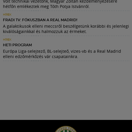
Volt technikai vezetőnk, Magyar Zoltán kezdeményezésére
hétfőn emlékeztek meg Tóth Potya Istvánról.
HÍREK
FRADI TV: FÓKUSZBAN A REAL MADRID!
A galaktikusok elleni meccsről beszélgetünk korábbi és jelenlegi
kiválóságainkkal és halmozzuk az érmeket.
HÍREK
HETI PROGRAM
Európa Liga-selejtező, BL-selejteő, vizes-vb és a Real Madrid
elleni edzőmérkőzés vár csapatainkra.