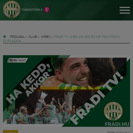
FŐOLDAL
»
KLUB
»
HÍREK
»
FRADI TV: A BELGA ÁSZ ÉS NŐI FOCISTÁINK
DUPLÁZÁSA
Jegyek
FM YouTube +
Hírek
2026. JÚNIUS 1.