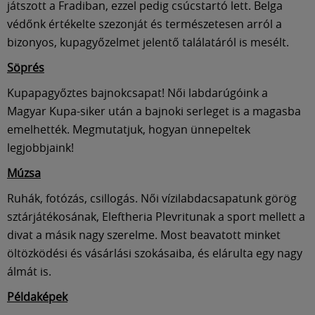
Múzeum
játszott a Fradiban, ezzel pedig csúcstartó lett. Belga
védőnk értékelte szezonját és természetesen arról a
bizonyos, kupagyőzelmet jelentő találatáról is mesélt.
English
Söprés
Kupapagyőztes bajnokcsapat! Női labdarúgóink a
Magyar Kupa-siker után a bajnoki serleget is a magasba
emelhették. Megmutatjuk, hogyan ünnepeltek
legjobbjaink!
Múzsa
Ruhák, fotózás, csillogás. Női vízilabdacsapatunk görög
sztárjátékosának, Eleftheria Plevritunak a sport mellett a
divat a másik nagy szerelme. Most beavatott minket
öltözködési és vásárlási szokásaiba, és elárulta egy nagy
álmát is.
Példaképek