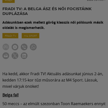
Labdarúgás
HÍREK
FRADI TV: A BELGA ÁSZ ÉS NŐI FOCISTÁINK
DUPLÁZÁSA
Szakosztályok
Adásunkban ezek mellett görög klasszis női pólósunk másik
oldalát is megismerhetik.
Meccscenter
FRADI TV
M4 SPORT
Klub
Szolgáltatások
Ha kedd, akkor Fradi TV! Aktuális adásunkat június 2-án,
Shop
kedden 17:15-kor tűzi műsorára az M4 Sport. Lássuk,
mivel várjuk önöket!
Közösség
Belga fal!
50 meccs – az elmúlt szezonban Toon Raemaekers ennyit