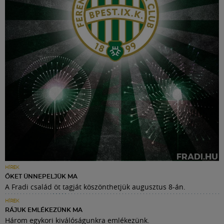
HÍREK
ŐKET ÜNNEPELJÜK MA
A Fradi család öt tagját köszönthetjük augusztus 8-án.
HÍREK
RÁJUK EMLÉKEZÜNK MA
Három egykori kiválóságunkra emlékezünk.