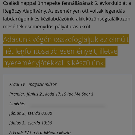
Családi nappal ünnepelte fennállásának 5. évfordulóját a
Regőczy Alapítvány. Az eseményen ott voltak legendás
labdarúgóink és kézilabdázóink, akik közönségtalálkozón
meséltek eseménydús pályafutásukról
Adásunk végén összefoglaljuk az elmúlt
hét legfontosabb eseményeit, illetve
nyereményjátékkal is készülünk.
Fradi TV - magazinműsor
Premier: június 2., kedd 17:15 (tv: M4 Sport)
Ismétlés:
június 3., szerda 03:00
június 3., szerda 13:30
A Fradi TV-t a FradiMédia készíti.